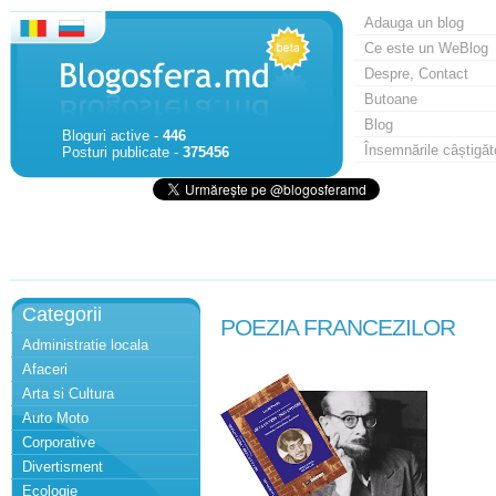
Adauga un blog
Ce este un WeBlog
Despre, Contact
Butoane
Blog
Bloguri active -
446
Însemnările câștigăt
Posturi publicate -
375456
Categorii
POEZIA FRANCEZILOR
Administratie locala
Afaceri
Arta si Cultura
Auto Moto
Corporative
Divertisment
Ecologie