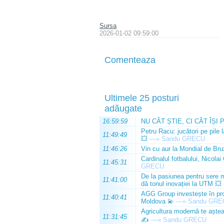
Sursa
2026-01-02 09:59:00
Comenteaza
Ultimele 25 posturi
adăugate
16:59:59
NU CÂT ȘTIE, CI CÂT ÎȘI 
Petru Racu: jucători pe pile 
11:49:49
💥
—»
Sandu GRECU
11:46:26
Vin cu aur la Mondial de Bru
Cardinalul fotbalului, Nicolai
11:45:31
GRECU
De la pasiunea pentru sere m
11:41:00
dă tonul inovației la UTM 💥
AGG Group investește în prod
11:40:41
Moldova 💫
—»
Sandu GRE
Agricultura modernă te așteap
11:31:45
✍️
—»
Sandu GRECU