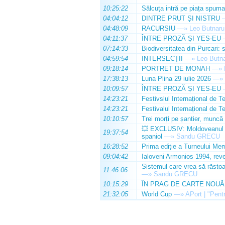
10:25:22
Sălcuța intră pe piața spuma
04:04:12
DINTRE PRUT ȘI NISTRU
04:48:09
RACURSIU
—»
Leo Butnaru
04:11:37
ÎNTRE PROZĂ ȘI YES-EU
07:14:33
Biodiversitatea din Purcari: 
04:59:54
INTERSECȚII
—»
Leo Butn
09:18:14
PORTRET DE MONAH
—»
17:38:13
Luna Plina 29 iulie 2026
—»
10:09:57
ÎNTRE PROZĂ ȘI YES-EU
14:23:21
Festivslul Internațional de T
14:23:21
Festivalul Internațional de T
10:10:57
Trei morți pe șantier, muncă 
💥 EXCLUSIV: Moldoveanul Da
19:37:54
spaniol
—»
Sandu GRECU
16:28:52
Prima ediție a Turneului Mem
09:04:42
Ialoveni Armonios 1994, reve
Sistemul care vrea să răstoa
11:46:06
—»
Sandu GRECU
10:15:29
ÎN PRAG DE CARTE NOUĂ
21:32:05
World Cup
—»
APort | "Pentr