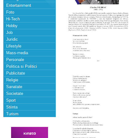
Entertainment
Foto
Hi-Tech
Hobby
Job
Juridic
Lifestyle
Mass-media
Personale
Politica si Politici
Publicitate
Religie
Sanatate
Societate
Sport
Stiinta
Turism