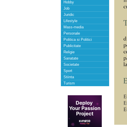
Hobby
Job
Juridic
Lifestyle
Mass-media
Personale
Politica si Politici
Publicitate
Religie
Sanatate
Societate
Sport
Stiinta
Turism