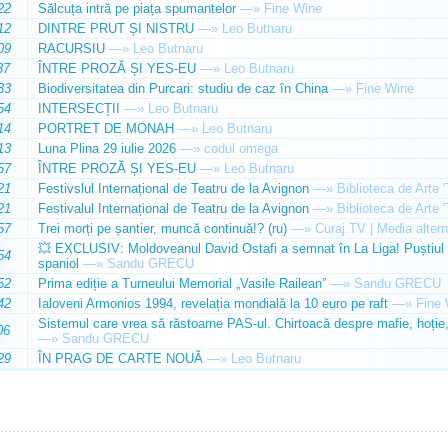
22
Sălcuța intră pe piața spumantelor
—»
Fine Wine
12
DINTRE PRUT ȘI NISTRU
—»
Leo Butnaru
09
RACURSIU
—»
Leo Butnaru
37
ÎNTRE PROZĂ ȘI YES-EU
—»
Leo Butnaru
33
Biodiversitatea din Purcari: studiu de caz în China
—»
Fine Wine
54
INTERSECȚII
—»
Leo Butnaru
14
PORTRET DE MONAH
—»
Leo Butnaru
13
Luna Plina 29 iulie 2026
—»
codul omega
57
ÎNTRE PROZĂ ȘI YES-EU
—»
Leo Butnaru
21
Festivslul Internațional de Teatru de la Avignon
—»
Biblioteca de Arte 
21
Festivalul Internațional de Teatru de la Avignon
—»
Biblioteca de Arte 
57
Trei morți pe șantier, muncă continuă!? (ru)
—»
Curaj.TV | Media altern
💥 EXCLUSIV: Moldoveanul David Ostafi a semnat în La Liga! Puștiul d
54
spaniol
—»
Sandu GRECU
52
Prima ediție a Turneului Memorial „Vasile Railean”
—»
Sandu GRECU
42
Ialoveni Armonios 1994, revelația mondială la 10 euro pe raft
—»
Fine 
Sistemul care vrea să răstoarne PAS-ul. Chirtoacă despre mafie, hoție, 
06
—»
Sandu GRECU
29
ÎN PRAG DE CARTE NOUĂ
—»
Leo Butnaru