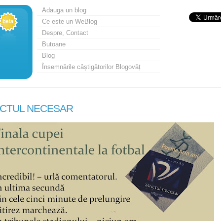
Adauga un blog
Ce este un WeBlog
Despre, Contact
Butoane
Blog
Însemnările câștigătorilor Blogovăț
ICTUL NECESAR