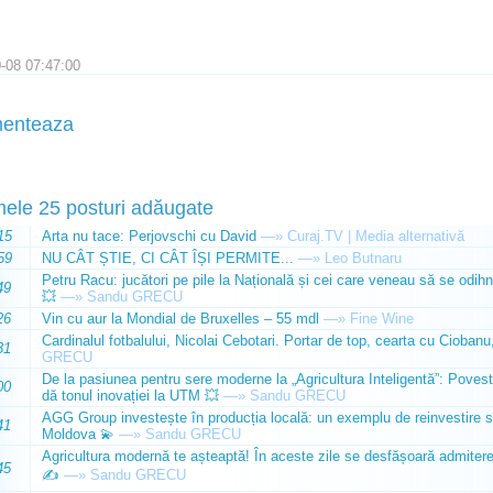
-08 07:47:00
enteaza
mele 25 posturi adăugate
15
Arta nu tace: Perjovschi cu David
—»
Curaj.TV | Media alternativă
59
NU CÂT ȘTIE, CI CÂT ÎȘI PERMITE...
—»
Leo Butnaru
Petru Racu: jucători pe pile la Națională și cei care veneau să se odihn
49
💥
—»
Sandu GRECU
26
Vin cu aur la Mondial de Bruxelles – 55 mdl
—»
Fine Wine
Cardinalul fotbalului, Nicolai Cebotari. Portar de top, cearta cu Ciobanu,
31
GRECU
De la pasiunea pentru sere moderne la „Agricultura Inteligentă”: Poves
00
dă tonul inovației la UTM 💥
—»
Sandu GRECU
AGG Group investește în producția locală: un exemplu de reinvestire s
41
Moldova 💫
—»
Sandu GRECU
Agricultura modernă te așteaptă! În aceste zile se desfășoară admiterea 
45
✍️
—»
Sandu GRECU