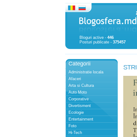
Bloguri active -
446
Posturi publicate -
375457
Categorii
STR
Administratie locala
Afaceri
Arta si Cultura
Auto Moto
Corporative
Divertisment
Ecologie
Entertainment
Foto
Hi-Tech