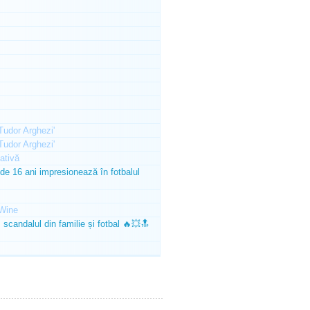
'Tudor Arghezi'
'Tudor Arghezi'
ativă
e 16 ani impresionează în fotbalul
Wine
scandalul din familie și fotbal 🔥💥🔝