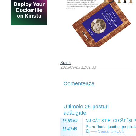
Sursa
2025-09-26 11:09:00
Comenteaza
Ultimele 25 posturi
adăugate
16:59:59
NU CÂT ȘTIE, CI CÂT ÎȘI 
Petru Racu: jucători pe pile 
11:49:49
💥
—»
Sandu GRECU