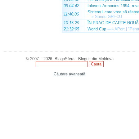
09:04:42
Ialoveni Armonios 1994, reve
Sistemul care vrea să răstoa
11:46:06
—»
Sandu GRECU
10:15:29
ÎN PRAG DE CARTE NOUĂ
21:32:05
World Cup
—»
APort | "Pentr
© 2007 – 2026. BlogoSfera - Bloguri din Moldova
Căutare avansată