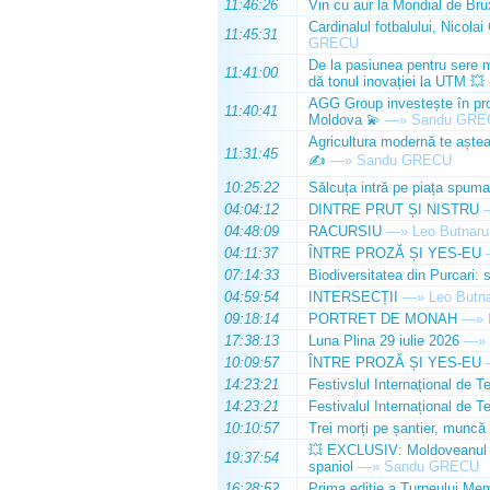
11:46:26
Vin cu aur la Mondial de Bru
Cardinalul fotbalului, Nicolai
11:45:31
GRECU
De la pasiunea pentru sere m
11:41:00
dă tonul inovației la UTM 💥
AGG Group investește în prod
11:40:41
Moldova 💫
—»
Sandu GRE
Agricultura modernă te așteap
11:31:45
✍️
—»
Sandu GRECU
10:25:22
Sălcuța intră pe piața spuma
04:04:12
DINTRE PRUT ȘI NISTRU
04:48:09
RACURSIU
—»
Leo Butnaru
04:11:37
ÎNTRE PROZĂ ȘI YES-EU
07:14:33
Biodiversitatea din Purcari: 
04:59:54
INTERSECȚII
—»
Leo Butn
09:18:14
PORTRET DE MONAH
—»
17:38:13
Luna Plina 29 iulie 2026
—»
10:09:57
ÎNTRE PROZĂ ȘI YES-EU
14:23:21
Festivslul Internațional de T
14:23:21
Festivalul Internațional de T
10:10:57
Trei morți pe șantier, muncă 
💥 EXCLUSIV: Moldoveanul Da
19:37:54
spaniol
—»
Sandu GRECU
16:28:52
Prima ediție a Turneului Mem