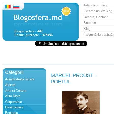
Adauga un blog
Ce este un WeBlog
Despre, Contact
Butoane
Blog
Bloguri active -
447
Însemnările câștigăt
Posturi publicate -
375456
Categorii
MARCEL PROUST -
Administratie locala
POETUL
Afaceri
Arta si Cultura
Auto Moto
Corporative
Divertisment
Ecologie