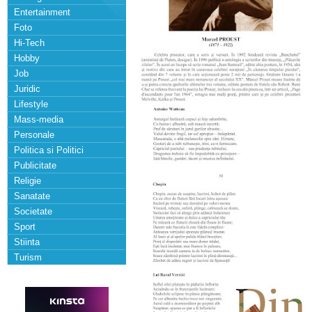
Entertainment
Foto
Hi-Tech
Hobby
Job
Juridic
Lifestyle
Mass-media
Personale
Politica si Politici
Publicitate
Religie
Sanatate
Societate
Sport
Stiinta
Turism