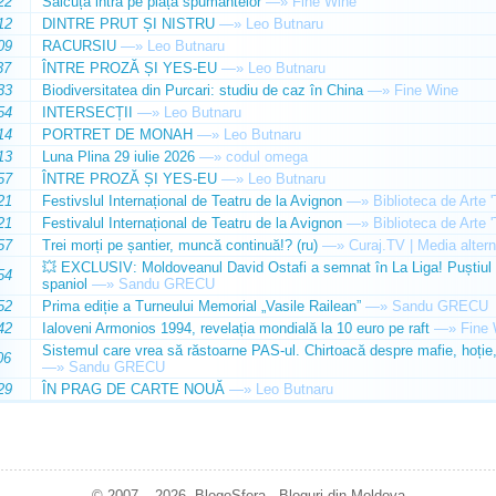
22
Sălcuța intră pe piața spumantelor
—»
Fine Wine
12
DINTRE PRUT ȘI NISTRU
—»
Leo Butnaru
09
RACURSIU
—»
Leo Butnaru
37
ÎNTRE PROZĂ ȘI YES-EU
—»
Leo Butnaru
33
Biodiversitatea din Purcari: studiu de caz în China
—»
Fine Wine
54
INTERSECȚII
—»
Leo Butnaru
14
PORTRET DE MONAH
—»
Leo Butnaru
13
Luna Plina 29 iulie 2026
—»
codul omega
57
ÎNTRE PROZĂ ȘI YES-EU
—»
Leo Butnaru
21
Festivslul Internațional de Teatru de la Avignon
—»
Biblioteca de Arte 
21
Festivalul Internațional de Teatru de la Avignon
—»
Biblioteca de Arte 
57
Trei morți pe șantier, muncă continuă!? (ru)
—»
Curaj.TV | Media altern
💥 EXCLUSIV: Moldoveanul David Ostafi a semnat în La Liga! Puștiul d
54
spaniol
—»
Sandu GRECU
52
Prima ediție a Turneului Memorial „Vasile Railean”
—»
Sandu GRECU
42
Ialoveni Armonios 1994, revelația mondială la 10 euro pe raft
—»
Fine 
Sistemul care vrea să răstoarne PAS-ul. Chirtoacă despre mafie, hoție, 
06
—»
Sandu GRECU
29
ÎN PRAG DE CARTE NOUĂ
—»
Leo Butnaru
© 2007 – 2026. BlogoSfera - Bloguri din Moldova