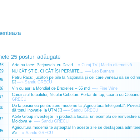
enteaza
mele 25 posturi adăugate
15
Arta nu tace: Perjovschi cu David
—»
Curaj.TV | Media alternativă
59
NU CÂT ȘTIE, CI CÂT ÎȘI PERMITE...
—»
Leo Butnaru
Petru Racu: jucători pe pile la Națională și cei care veneau să se odihn
49
💥
—»
Sandu GRECU
26
Vin cu aur la Mondial de Bruxelles – 55 mdl
—»
Fine Wine
Cardinalul fotbalului, Nicolai Cebotari. Portar de top, cearta cu Ciobanu,
31
GRECU
De la pasiunea pentru sere moderne la „Agricultura Inteligentă”: Poves
00
dă tonul inovației la UTM 💥
—»
Sandu GRECU
AGG Group investește în producția locală: un exemplu de reinvestire s
41
Moldova 💫
—»
Sandu GRECU
Agricultura modernă te așteaptă! În aceste zile se desfășoară admiterea 
45
✍️
—»
Sandu GRECU