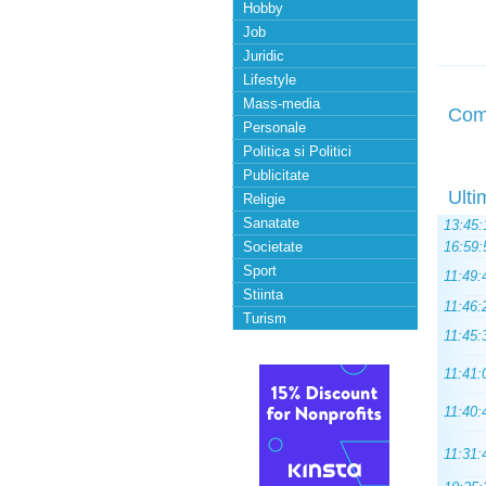
Hobby
Job
Juridic
Lifestyle
Mass-media
Com
Personale
Politica si Politici
Publicitate
Ulti
Religie
Sanatate
13:45:
Societate
16:59:
Sport
11:49:
Stiinta
11:46:
Turism
11:45:
11:41:
11:40:
11:31: