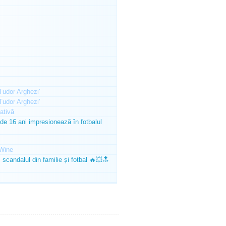
'Tudor Arghezi'
'Tudor Arghezi'
ativă
e 16 ani impresionează în fotbalul
Wine
scandalul din familie și fotbal 🔥💥🔝