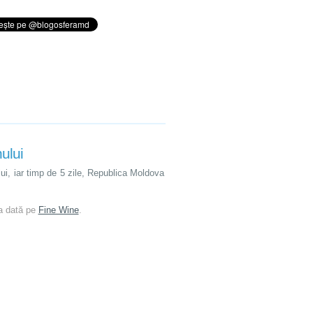
nului
lui, iar timp de 5 zile, Republica Moldova
a dată pe
Fine Wine
.