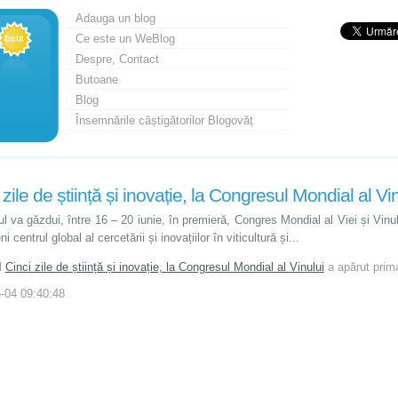
Adauga un blog
Ce este un WeBlog
Despre, Contact
Butoane
Blog
Însemnările câștigătorilor Blogovăț
 zile de știință și inovație, la Congresul Mondial al Vi
ul va găzdui, între 16 – 20 iunie, în premieră, Congres Mondial al Viei și Vinu
i centrul global al cercetării și inovațiilor în viticultură și...
l
Cinci zile de știință și inovație, la Congresul Mondial al Vinului
a apărut prim
-04 09:40:48