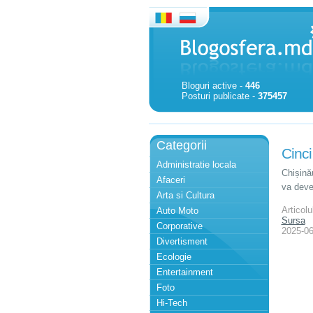
Bloguri active -
446
Posturi publicate -
375457
Categorii
Cinci
Administratie locala
Chișină
Afaceri
va deven
Arta si Cultura
Articolu
Auto Moto
Sursa
Corporative
2025-06
Divertisment
Ecologie
Entertainment
Foto
Hi-Tech