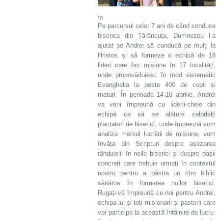
\n
Pe parcursul celor 7 ani de când conduce
biserica din Țărăncuța, Dumnezeu l-a
ajutat pe Andrei să conducă pe mulți la
Hristos și să formeze o echipă de 18
lideri care fac misiune în 17 localități,
unde propovăduiesc în mod sistematic
Evanghelia la peste 400 de copii și
maturi. În perioada 14-16 aprilie, Andrei
va veni împreună cu liderii-cheie din
echipă ca să se alăture celorlalți
plantatori de biserici, unde împreună vom
analiza mersul lucrării de misiune, vom
învăța din Scripturi despre așezarea
rânduielii în noile biserici și despre pașii
concreți care trebuie urmați în contextul
nostru pentru a păstra un ritm biblic
sănătos în formarea noilor biserici.
Rugați-vă împreună cu noi pentru Andrei,
echipa lui și toți misionarii și pastorii care
vor participa la această întâlnire de lucru.