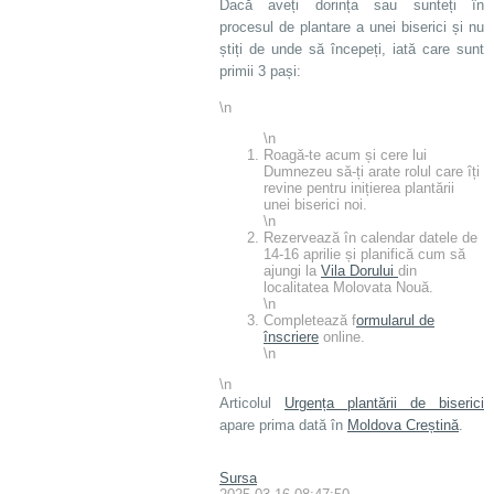
Dacă aveți dorința sau sunteți în
procesul de plantare a unei biserici și nu
știți de unde să începeți, iată care sunt
primii 3 pași:
\n
\n
Roagă-te acum și cere lui
Dumnezeu să-ți arate rolul care îți
revine pentru inițierea plantării
unei biserici noi.
\n
Rezervează în calendar datele de
14-16 aprilie și planifică cum să
ajungi la
Vila Dorului
din
localitatea Molovata Nouă.
\n
Completează f
ormularul de
înscriere
online.
\n
\n
Articolul
Urgența plantării de biserici
apare prima dată în
Moldova Creștină
.
Sursa