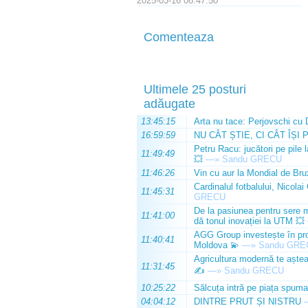
2025-03-16 08:47:50
Comenteaza
Ultimele 25 posturi
adăugate
13:45:15
Arta nu tace: Perjovschi cu 
16:59:59
NU CÂT ȘTIE, CI CÂT ÎȘI 
Petru Racu: jucători pe pile 
11:49:49
💥
—»
Sandu GRECU
11:46:26
Vin cu aur la Mondial de Bru
Cardinalul fotbalului, Nicolai
11:45:31
GRECU
De la pasiunea pentru sere m
11:41:00
dă tonul inovației la UTM 💥
AGG Group investește în prod
11:40:41
Moldova 💫
—»
Sandu GRE
Agricultura modernă te așteap
11:31:45
✍️
—»
Sandu GRECU
10:25:22
Sălcuța intră pe piața spuma
04:04:12
DINTRE PRUT ȘI NISTRU