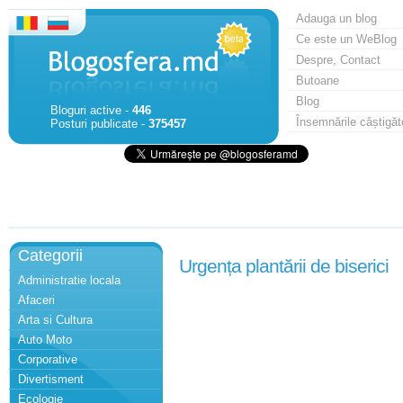
Adauga un blog
Ce este un WeBlog
Despre, Contact
Butoane
Blog
Bloguri active -
446
Însemnările câștigăt
Posturi publicate -
375457
Categorii
Urgența plantării de biserici
Administratie locala
Afaceri
Arta si Cultura
Auto Moto
Corporative
Divertisment
Ecologie