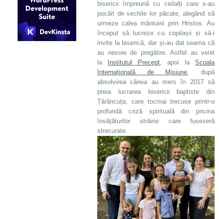
bisericii împreună cu ceilalți care s-au
pocăit de vechile lor păcate, alegând să
urmeze calea mântuirii prin Hristos. Au
început să lucreze cu copilașii și să-i
invite la biserică, dar și-au dat seama că
au nevoie de pregătire. Astfel au venit
la
Institutul Precept
, apoi la
Școala
Internațională de Misiune
, după
absolvirea căreia au mers în 2017 să
preia lucrarea bisericii baptiste din
Țărăncuța, care tocmai trecuse printr-o
profundă criză spirituală din pricina
învățăturilor străine care fuseseră
strecurate.