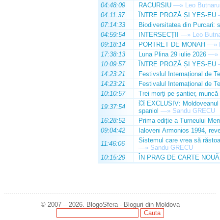
04:48:09
RACURSIU
—»
Leo Butnaru
04:11:37
ÎNTRE PROZĂ ȘI YES-EU
07:14:33
Biodiversitatea din Purcari: 
04:59:54
INTERSECȚII
—»
Leo Butn
09:18:14
PORTRET DE MONAH
—»
17:38:13
Luna Plina 29 iulie 2026
—»
10:09:57
ÎNTRE PROZĂ ȘI YES-EU
14:23:21
Festivslul Internațional de T
14:23:21
Festivalul Internațional de T
10:10:57
Trei morți pe șantier, muncă 
💥 EXCLUSIV: Moldoveanul Da
19:37:54
spaniol
—»
Sandu GRECU
16:28:52
Prima ediție a Turneului Mem
09:04:42
Ialoveni Armonios 1994, reve
Sistemul care vrea să răstoa
11:46:06
—»
Sandu GRECU
10:15:29
ÎN PRAG DE CARTE NOUĂ
© 2007 – 2026. BlogoSfera - Bloguri din Moldova