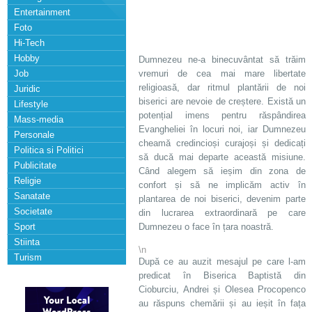
Entertainment
Foto
Hi-Tech
Hobby
Dumnezeu ne-a binecuvântat să trăim
Job
vremuri de cea mai mare libertate
religioasă, dar ritmul plantării de noi
Juridic
biserici are nevoie de creștere. Există un
Lifestyle
potențial imens pentru răspândirea
Mass-media
Evangheliei în locuri noi, iar Dumnezeu
Personale
cheamă credincioși curajoși și dedicați
Politica si Politici
să ducă mai departe această misiune.
Publicitate
Când alegem să ieșim din zona de
Religie
confort și să ne implicăm activ în
Sanatate
plantarea de noi biserici, devenim parte
Societate
din lucrarea extraordinară pe care
Sport
Dumnezeu o face în țara noastră.
Stiinta
\n
Turism
După ce au auzit mesajul pe care l-am
predicat în Biserica Baptistă din
Cioburciu, Andrei și Olesea Procopenco
au răspuns chemării și au ieșit în fața