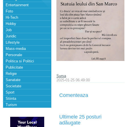
Entertainment
Foto
Hi-Tech
Hobby
Job
Juridic
Lifestyle
Mass-media
Personale
Politica si Politici
Publicitate
Religie
Sursa
Sanatate
2025-01-25 06:49:00
Societate
Sport
Comenteaza
Stiinta
Turism
Ultimele 25 posturi
adăugate