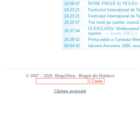
10:09:57
ÎNTRE PROZĂ ȘI YES-EU
14:23:21
Festivslul Internațional de T
14:23:21
Festivalul Internațional de T
10:10:57
Trei morți pe șantier, muncă 
💥 EXCLUSIV: Moldoveanul Da
19:37:54
spaniol
—»
Sandu GRECU
16:28:52
Prima ediție a Turneului Mem
09:04:42
Ialoveni Armonios 1994, reve
© 2007 – 2026. BlogoSfera - Bloguri din Moldova
Căutare avansată