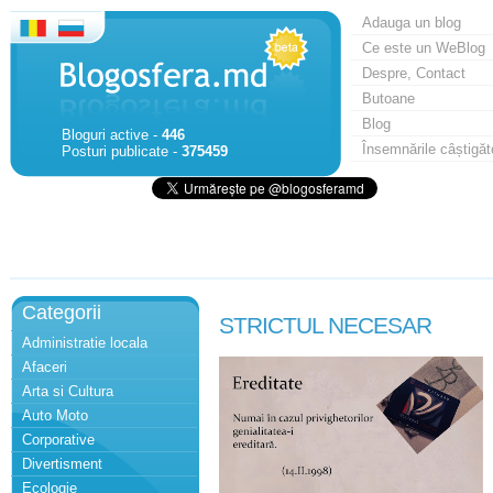
Adauga un blog
Ce este un WeBlog
Despre, Contact
Butoane
Blog
Bloguri active -
446
Însemnările câștigăt
Posturi publicate -
375459
Categorii
STRICTUL NECESAR
Administratie locala
Afaceri
Arta si Cultura
Auto Moto
Corporative
Divertisment
Ecologie