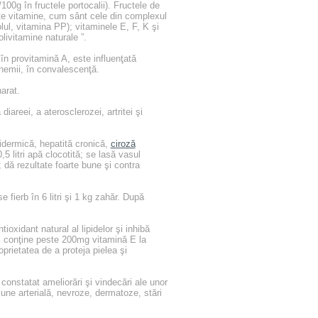
00g în fructele portocalii). Fructele de
lte vitamine, cum sânt cele din complexul
olul, vitamina PP); vitaminele E, F, K şi
olivitamine naturale ”.
 în provitamină A, este influenţată
anemii, în convalescenţă.
arat.
iareei, a aterosclerozei, artritei şi
pidermică, hepatită cronică,
ciroză
,5 litri apă clocotită; se lasă vasul
; dă rezultate foarte bune şi contra
 fierb în 6 litri şi 1 kg zahăr. După
oxidant natural al lipidelor şi inhibă
lei conţine peste 200mg vitamină E la
oprietatea de a proteja pielea şi
 constatat ameliorări şi vindecări ale unor
iune arterială, nevroze, dermatoze, stări