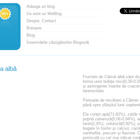
Adauga un blog
Ce este un WeBlog
Despre, Contact
Butoane
Blog
Însemnările câștigătorilor Blogovăț
a albă
Fructele de Cătină albă sânt dr
forma unor bobiţe mici(0,30-0,55
şi astringente înainte de coacer
taninozitate.
Perioada de recoltare a Cătinei 
până spre sfârşitul lunii septem
Ele conţin apă(71-82%), zahăr r
puţină zaharoză(0,06-0,94%), ac
tanin(1,8%), celuloză(0,92%), pr
bogate în fosfor şi calciu), caro
xanthofila, precum şi flavone. 
pomicolă cu cel mai ridicat con