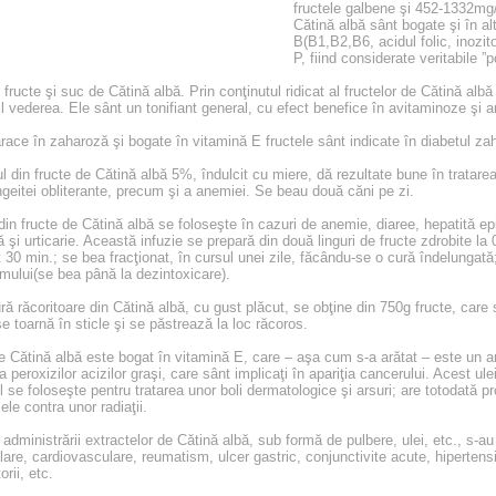
fructele galbene şi 452-1332mg/1
Cătină albă sânt bogate şi în a
B(B1,B2,B6, acidul folic, inozit
P, fiind considerate veritabile ”p
fructe şi suc de Cătină albă. Prin conţinutul ridicat al fructelor de Cătină albă
il vederea. Ele sânt un tonifiant general, cu efect benefice în avitaminoze şi 
race în zaharoză şi bogate în vitamină E fructele sânt indicate în diabetul zah
 din fructe de Cătină albă 5%, îndulcit cu miere, dă rezultate bune în tratarea d
geitei obliterante, precum şi a anemiei. Se beau două căni pe zi.
 din fructe de Cătină albă se foloseşte în cazuri de anemie, diaree, hepatită e
 şi urticarie. Această infuzie se prepară din două linguri de fructe zdrobite la 0
 30 min.; se bea fracţionat, în cursul unei zile, făcându-se o cură îndelungată
smului(se bea până la dezintoxicare).
ă răcoritoare din Cătină albă, cu gust plăcut, se obţine din 750g fructe, care se
se toarnă în sticle şi se păstrează la loc răcoros.
e Cătină albă este bogat în vitamină E, care – aşa cum s-a arătat – este un anti
 peroxizilor acizilor graşi, care sânt implicaţi în apariţia cancerului. Acest u
 se foloseşte pentru tratarea unor boli dermatologice şi arsuri; are totodată pr
le contra unor radiaţii.
administrării extractelor de Cătină albă, sub formă de pulbere, ulei, etc., s-au
lare, cardiovasculare, reumatism, ulcer gastric, conjunctivite acute, hipertens
orii, etc.