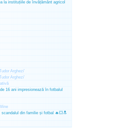
la instituțiile de învățământ agricol
'Tudor Arghezi'
'Tudor Arghezi'
ativă
e 16 ani impresionează în fotbalul
Wine
scandalul din familie și fotbal 🔥💥🔝