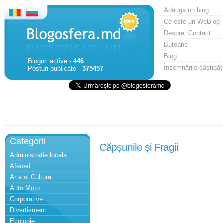
Adauga un blog
Ce este un WeBlog
Despre, Contact
Butoane
Blog
Bloguri active -
446
Însemnările câștigăt
Posturi publicate -
375457
Categorii
Căpşunile şi Fragii
Administratie locala
Afaceri
Arta si Cultura
Auto Moto
Corporative
Divertisment
Ecologie