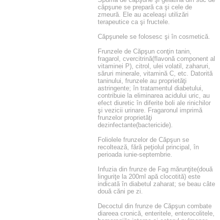
căpşune se prepară ca şi cele de
zmeură. Ele au aceleaşi utilizări
terapeutice ca şi fructele.
Căpşunele se folosesc şi în cosmetică.
Frunzele de Căpşun conţin tanin,
fragarol, cvercitrină(flavonă component al
vitaminei P), citrol, ulei volatil, zaharuri,
săruri minerale, vitamină C, etc. Datorită
taninului, frunzele au proprietăţi
astringente; în tratamentul diabetului,
contribuie la eliminarea acidului uric, au
efect diuretic în diferite boli ale rinichilor
şi vezicii urinare. Fragaronul imprimă
frunzelor proprietăţi
dezinfectante(bactericide).
Foliolele frunzelor de Căpşun se
recoltează, fără peţiolul principal, în
perioada iunie-septembrie.
Infuzia din frunze de Fag mărunţite(două
linguriţe la 200ml apă clocotită) este
indicată în diabetul zaharat; se beau câte
două căni pe zi.
Decoctul din frunze de Căpşun combate
diareea cronică, enteritele, enterocolitele,