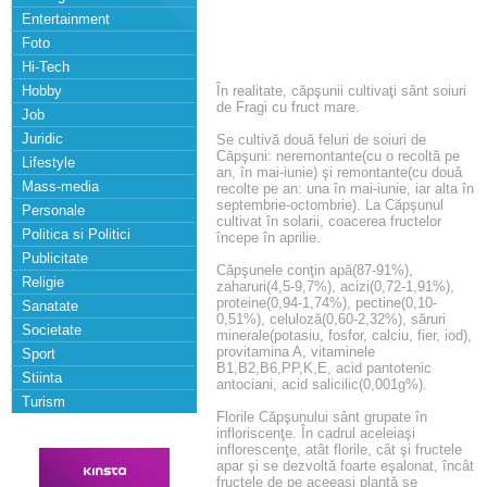
Entertainment
Foto
Hi-Tech
Hobby
În realitate, căpşunii cultivaţi sânt soiuri
de Fragi cu fruct mare.
Job
Juridic
Se cultivă două feluri de soiuri de
Căpşuni: neremontante(cu o recoltă pe
Lifestyle
an, în mai-iunie) şi remontante(cu două
Mass-media
recolte pe an: una în mai-iunie, iar alta în
septembrie-octombrie). La Căpşunul
Personale
cultivat în solarii, coacerea fructelor
Politica si Politici
începe în aprilie.
Publicitate
Căpşunele conţin apă(87-91%),
Religie
zaharuri(4,5-9,7%), acizi(0,72-1,91%),
proteine(0,94-1,74%), pectine(0,10-
Sanatate
0,51%), celuloză(0,60-2,32%), săruri
Societate
minerale(potasiu, fosfor, calciu, fier, iod),
provitamina A, vitaminele
Sport
B1,B2,B6,PP,K,E, acid pantotenic
Stiinta
antociani, acid salicilic(0,001g%).
Turism
Florile Căpşunului sânt grupate în
infloriscenţe. În cadrul aceleiaşi
inflorescenţe, atât florile, cât şi fructele
apar şi se dezvoltă foarte eşalonat, încât
fructele de pe aceeaşi plantă se