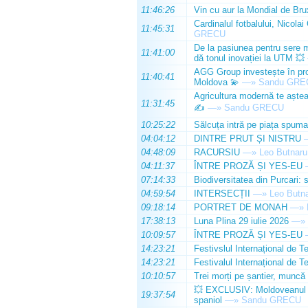
11:46:26
Vin cu aur la Mondial de Bru
Cardinalul fotbalului, Nicolai
11:45:31
GRECU
De la pasiunea pentru sere m
11:41:00
dă tonul inovației la UTM 💥
AGG Group investește în prod
11:40:41
Moldova 💫
—»
Sandu GRE
Agricultura modernă te așteap
11:31:45
✍️
—»
Sandu GRECU
10:25:22
Sălcuța intră pe piața spuma
04:04:12
DINTRE PRUT ȘI NISTRU
04:48:09
RACURSIU
—»
Leo Butnaru
04:11:37
ÎNTRE PROZĂ ȘI YES-EU
07:14:33
Biodiversitatea din Purcari: 
04:59:54
INTERSECȚII
—»
Leo Butn
09:18:14
PORTRET DE MONAH
—»
17:38:13
Luna Plina 29 iulie 2026
—»
10:09:57
ÎNTRE PROZĂ ȘI YES-EU
14:23:21
Festivslul Internațional de T
14:23:21
Festivalul Internațional de T
10:10:57
Trei morți pe șantier, muncă 
💥 EXCLUSIV: Moldoveanul Da
19:37:54
spaniol
—»
Sandu GRECU