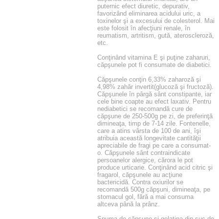
puternic efect diuretic, depurativ,
favorizând eliminarea acidului uric, a
toxinelor şi a excesului de colesterol. Mai
este folosit în afecţiuni renale, în
reumatism, artritism, gută, ateroscleroză,
etc.
Conţinând vitamina E şi puţine zaharuri,
căpşunele pot fi consumate de diabetici.
Căpşunele conţin 6,33% zaharoză şi
4,98% zahăr invertit(glucoză şi fructoză).
Căpşunele în pârgă sânt constipante, iar
cele bine coapte au efect laxativ. Pentru
nediabetici se recomandă cure de
căpşune de 250-500g pe zi, de preferinţă
dimineaţa, timp de 7-14 zile. Fontenelle,
care a atins vârsta de 100 de ani, îşi
atribuia această longevitate cantităţii
apreciabile de fragi pe care a consumat-
o. Căpşunele sânt contraindicate
persoanelor alergice, cărora le pot
produce urticarie. Conţinând acid citric şi
fragarol, căpşunele au acţiune
bactericidă. Contra oxiurilor se
recomandă 500g căpşuni, dimineaţa, pe
stomacul gol, fără a mai consuma
altceva până la prânz.
Spuma de căpşune şi gelatina din suc de