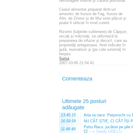
hemoragiile interne şi catarul pulmonar.
Ceaiul alimentar preparat dintr-un
amestec de frunze de Fag, frunze de
Afin, de Zmeur şi de Mur este plăcut şi
poate fi utilizat în mod curent.
Rizomii (tulpinile subterane) de Căpşun,
uscaţi şi măcinaţi, se utilizează la
prepararea de infuzie şi decoct, care au
proprietăţi antigutoase, fiind indicate în
gută, reumatism şi (pe cale externă) în
herpes.
Sursa
2007-10-06 21:54:41
Comenteaza
Ultimele 25 posturi
adăugate
13:45:15
Arta nu tace: Perjovschi cu 
16:59:59
NU CÂT ȘTIE, CI CÂT ÎȘI 
Petru Racu: jucători pe pile 
11:49:49
💥
—»
Sandu GRECU