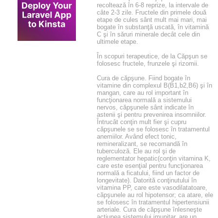
recoltează în 6-8 reprize, la intervale de
câte 2-3 zile. Fructele din primele două
etape de cules sânt mult mai mari, mai
bogate în substanţă uscată, în vitamină
C şi în săruri minerale decât cele din
ultimele etape.
În scopuri terapeutice, de la Căpşun se
folosesc fructele, frunzele şi rizomii.
Cura de căpşune. Fiind bogate în
vitamine din complexul B(B1,b2,B6) şi în
mangan, care au rol important în
funcţionarea normală a sistemului
nervos, căpşunele sânt indicate în
astenii şi pentru prevenirea insomniilor.
Întrucât conţin mult fier şi cupru
căpşunele se se folosesc în tratamentul
anemiilor. Având efect tonic,
remineralizant, se recomandă în
tuberculoză. Ele au rol şi de
reglementator hepatic(conţin vitamina K,
care este esenţial pentru funcţionarea
normală a ficatului, fiind un factor de
longevitate). Datorită conţinutului în
vitamina PP, care este vasodilatatoare,
căpşunele au rol hipotensor; ca atare, ele
se folosesc în tratamentul hipertensiunii
arteriale. Cura de căpşune înlesneşte
acţiunea sistemului imunitar, are un