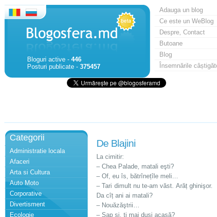
Adauga un blog
Ce este un WeBlog
Despre, Contact
Butoane
Blog
Bloguri active -
446
Însemnările câștigăt
Posturi publicate -
375457
Categorii
De Blajini
Administratie locala
La cimitir:
Afaceri
– Chea Palade, matali eşti?
Arta si Cultura
– Of, eu îs, bătrînețîle meli…
Auto Moto
– Tari dimult nu te-am văst. Arăț ghinişor.
Corporative
Da cîț ani ai matali?
Divertisment
– Nouăzăştrii…
Ecologie
– Şap și, ti mai duşi acasă?