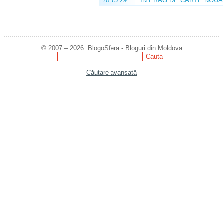
10:15:29
ÎN PRAG DE CARTE NOUĂ
© 2007 – 2026. BlogoSfera - Bloguri din Moldova
Căutare avansată