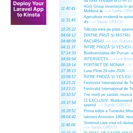
dă tonul inovației la UTM 💥
AGG Group investește în prod
11:40:41
Moldova 💫
—»
Sandu GRE
Agricultura modernă te așteap
11:31:45
✍️
—»
Sandu GRECU
10:25:22
Sălcuța intră pe piața spuma
04:04:12
DINTRE PRUT ȘI NISTRU
04:48:09
RACURSIU
—»
Leo Butnaru
04:11:37
ÎNTRE PROZĂ ȘI YES-EU
07:14:33
Biodiversitatea din Purcari: 
04:59:54
INTERSECȚII
—»
Leo Butn
09:18:14
PORTRET DE MONAH
—»
17:38:13
Luna Plina 29 iulie 2026
—»
10:09:57
ÎNTRE PROZĂ ȘI YES-EU
14:23:21
Festivslul Internațional de T
14:23:21
Festivalul Internațional de T
10:10:57
Trei morți pe șantier, muncă 
💥 EXCLUSIV: Moldoveanul Da
19:37:54
spaniol
—»
Sandu GRECU
16:28:52
Prima ediție a Turneului Mem
09:04:42
Ialoveni Armonios 1994, reve
Sistemul care vrea să răstoa
11:46:06
—»
Sandu GRECU