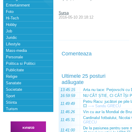
Entertainment
Foto
Sursa
2016-05-10 20:18:12
Hi-Tech
Hobby
Job
Juridic
Lifestyle
Mass-media
Comenteaza
Personale
Politica si Politici
Publicitate
Ultimele 25 posturi
Religie
adăugate
Sanatate
Societate
13:45:15
Arta nu tace: Perjovschi cu 
16:59:59
NU CÂT ȘTIE, CI CÂT ÎȘI 
Sport
Petru Racu: jucători pe pile 
Stiinta
11:49:49
💥
—»
Sandu GRECU
Turism
11:46:26
Vin cu aur la Mondial de Bru
Cardinalul fotbalului, Nicolai
11:45:31
GRECU
De la pasiunea pentru sere m
11:41:00