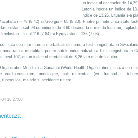
un indice al deceselor de 14,39
Letonia inscrie un indice de 13,
indice de 13,25. Lituania s-a pl
 Kazahstan – 79 (9,42) si Georgia – 85 (9.23). Printre primele cinci state fost
rkmenistan locul 98 cu indicele de 8.60 decese la o mie de locuitori, Tajikist
 Uzbekistan – locul 116 (7.84) si Kyrgyzstan – 135 (7.08).
ecut, rata cea mai mare a mortalitatii din lume a fost inregistrata in Swazilan
 mica rata a mortalitatii printre satele industrializate a fost inregistrata in
e locul 107, cu un indice al mortalitatii de 8,26 la o mie de locuitori.
t Organizatiei Mondiale a Sanatatii (World Health Organization), cauza cea m
le cardio-vasculare, oncologice, boli respiratorii (ex: fumatul si tuber
, tuberculoa, malarie si accidente rutiere.
-04 16:27:00
enteaza