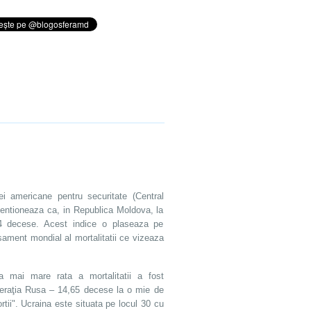
iei americane pentru securitate (Central
entioneaza ca, in Republica Moldova, la
64 decese. Acest indice o plaseaza pe
sament mondial al mortalitatii ce vizeaza
cea mai mare rata a mortalitatii a fost
ederaţia Rusa – 14,65 decese la o mie de
ortii". Ucraina este situata pe locul 30 cu