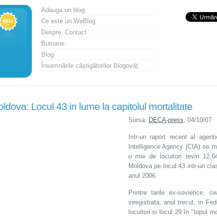
Adauga un blog
Ce este un WeBlog
Despre, Contact
Butoane
Blog
Însemnările câștigătorilor Blogovăț
ldova: Locul 43 in lume la capitolul mortalitate
Sursa:
DECA-press
, 04/10/07
Intr-un raport recent al agent
Intelligence Agency (CIA) se m
o mie de locuitori revin 12,
Moldova pe locul 43 intr-un cla
anul 2006.
Printre tarile ex-sovietice, 
inregistrata, anul trecut, in F
locuitori si locul 29 în "topul m