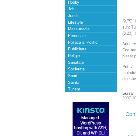
Hobby
Job
Juridic
(9,75);
Lifestyle
sunt Tu
Mass-media
(8.23),
Personale
Politica si Politici
Anul tr
Publicitate
Cea mai
Religie
plasat p
Sanatate
Potrivi
Societate
maladii
Sport
digestiv
Stiinta
Turism
Sursa
2007-10
Com