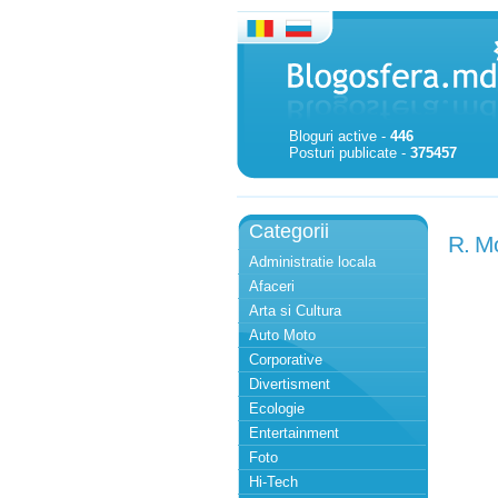
Bloguri active -
446
Posturi publicate -
375457
Categorii
R. Mo
Administratie locala
Afaceri
Arta si Cultura
Auto Moto
Corporative
Divertisment
Ecologie
Entertainment
Foto
Hi-Tech