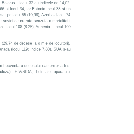
; Balarus – locul 32 cu indicele de 14,02.
66 si locul 34, iar Estonia locul 38 si un
asat pe locul 55 (10,98); Azerbaidjan – 74
e sovietice cu rata scazuta a mortalitatii
an - locul 108 (8.25), Armenia – locul 109
d (29,74 de decese la o mie de locuitori).
 Canada (locul 119; indice 7.80). SUA s-au
ai frecventa a decesului oamenilor a fost
culoza), HIV/SIDA, boli ale aparatului