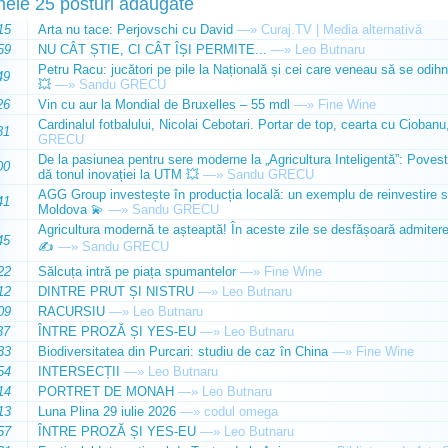
mele 25 posturi adăugate
15
Arta nu tace: Perjovschi cu David
—»
Curaj.TV | Media alternativă
59
NU CÂT ȘTIE, CI CÂT ÎȘI PERMITE...
—»
Leo Butnaru
Petru Racu: jucători pe pile la Națională și cei care veneau să se odihn
49
💥
—»
Sandu GRECU
26
Vin cu aur la Mondial de Bruxelles – 55 mdl
—»
Fine Wine
Cardinalul fotbalului, Nicolai Cebotari. Portar de top, cearta cu Ciobanu,
31
GRECU
De la pasiunea pentru sere moderne la „Agricultura Inteligentă”: Poves
00
dă tonul inovației la UTM 💥
—»
Sandu GRECU
AGG Group investește în producția locală: un exemplu de reinvestire s
41
Moldova 💫
—»
Sandu GRECU
Agricultura modernă te așteaptă! În aceste zile se desfășoară admiterea 
45
✍️
—»
Sandu GRECU
22
Sălcuța intră pe piața spumantelor
—»
Fine Wine
12
DINTRE PRUT ȘI NISTRU
—»
Leo Butnaru
09
RACURSIU
—»
Leo Butnaru
37
ÎNTRE PROZĂ ȘI YES-EU
—»
Leo Butnaru
33
Biodiversitatea din Purcari: studiu de caz în China
—»
Fine Wine
54
INTERSECȚII
—»
Leo Butnaru
14
PORTRET DE MONAH
—»
Leo Butnaru
13
Luna Plina 29 iulie 2026
—»
codul omega
57
ÎNTRE PROZĂ ȘI YES-EU
—»
Leo Butnaru