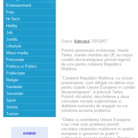
Entertainment
Foto
Hi-Tech
Hobby
Job
Juridic
Sursa:
Adevarul
, 03/10/07
Lifestyle
Potrivit premierului moldovean, Vasile
Mass-media
Tarlev, statele membre ale UE au impus
Personale
conditii dezavantajoase privind regimul
de vize pentru cetatenii Republicii
Politica si Politici
Moldova.
Publicitate
"Cetatenii Republicii Moldova, cu viziuni
Religie
proeuropene, sunt obligati sa obtina viza
Sanatate
pentru statele Uniunii Europene in conditii
dezavantajoase", a precizat Tarlev.
Societate
Potrivit oficialului, deschiderea a doua
Sport
consulate romane suplimentare si
dublarea numarului de angajati nu vor
Stiinta
solutiona aceasta problema.
Turism
"Odata cu extinderea Uniunii Europene,
s-au creat mari probleme privind
circulatia cetatenilor moldoveni in spatiul
european si guvernul nu poate fi