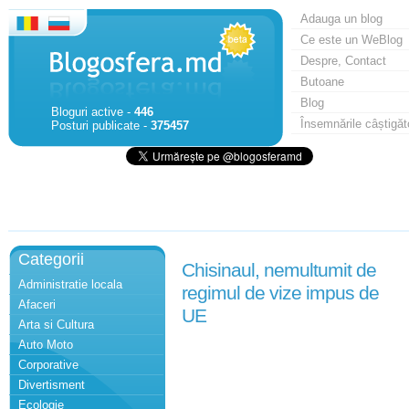
Adauga un blog
Ce este un WeBlog
Despre, Contact
Butoane
Blog
Bloguri active -
446
Însemnările câștigăt
Posturi publicate -
375457
Categorii
Chisinaul, nemultumit de
Administratie locala
regimul de vize impus de
Afaceri
UE
Arta si Cultura
Auto Moto
Corporative
Divertisment
Ecologie