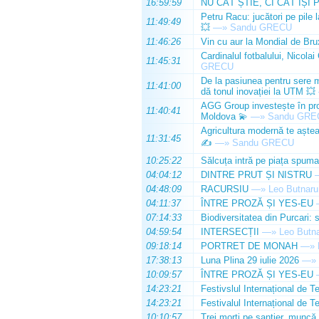
16:59:59
NU CÂT ȘTIE, CI CÂT ÎȘI 
Petru Racu: jucători pe pile 
11:49:49
💥
—»
Sandu GRECU
11:46:26
Vin cu aur la Mondial de Bru
Cardinalul fotbalului, Nicolai
11:45:31
GRECU
De la pasiunea pentru sere m
11:41:00
dă tonul inovației la UTM 💥
AGG Group investește în prod
11:40:41
Moldova 💫
—»
Sandu GRE
Agricultura modernă te așteap
11:31:45
✍️
—»
Sandu GRECU
10:25:22
Sălcuța intră pe piața spuma
04:04:12
DINTRE PRUT ȘI NISTRU
04:48:09
RACURSIU
—»
Leo Butnaru
04:11:37
ÎNTRE PROZĂ ȘI YES-EU
07:14:33
Biodiversitatea din Purcari: 
04:59:54
INTERSECȚII
—»
Leo Butn
09:18:14
PORTRET DE MONAH
—»
17:38:13
Luna Plina 29 iulie 2026
—»
10:09:57
ÎNTRE PROZĂ ȘI YES-EU
14:23:21
Festivslul Internațional de T
14:23:21
Festivalul Internațional de T
10:10:57
Trei morți pe șantier, muncă 