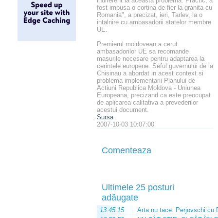
indiferent la aceasta problema. Practic, a
fost impusa o cortina de fier la granita cu
Romania", a precizat, ieri, Tarlev, la o
intalnire cu ambasadorii statelor membre
UE.
Premierul moldovean a cerut
ambasadorilor UE sa recomande
masurile necesare pentru adaptarea la
cerintele europene. Seful guvernului de la
Chisinau a abordat in acest context si
problema implementarii Planului de
Actiuni Republica Moldova - Uniunea
Europeana, precizand ca este preocupat
de aplicarea calitativa a prevederilor
acestui document.
Sursa
2007-10-03 10:07:00
Comenteaza
Ultimele 25 posturi
adăugate
13:45:15
Arta nu tace: Perjovschi cu 