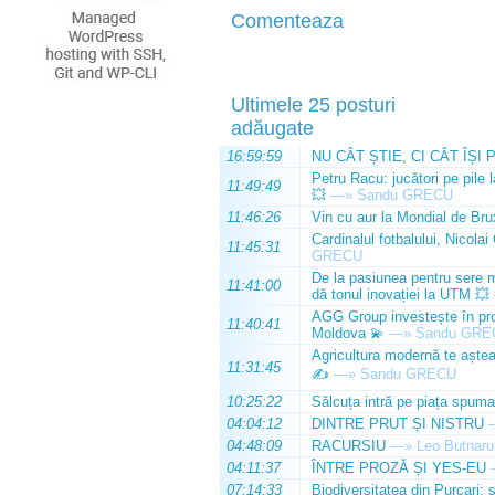
Comenteaza
Ultimele 25 posturi
adăugate
16:59:59
NU CÂT ȘTIE, CI CÂT ÎȘI 
Petru Racu: jucători pe pile 
11:49:49
💥
—»
Sandu GRECU
11:46:26
Vin cu aur la Mondial de Bru
Cardinalul fotbalului, Nicolai
11:45:31
GRECU
De la pasiunea pentru sere m
11:41:00
dă tonul inovației la UTM 💥
AGG Group investește în prod
11:40:41
Moldova 💫
—»
Sandu GRE
Agricultura modernă te așteap
11:31:45
✍️
—»
Sandu GRECU
10:25:22
Sălcuța intră pe piața spuma
04:04:12
DINTRE PRUT ȘI NISTRU
04:48:09
RACURSIU
—»
Leo Butnaru
04:11:37
ÎNTRE PROZĂ ȘI YES-EU
07:14:33
Biodiversitatea din Purcari: 