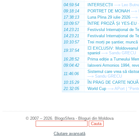
04:59:54
INTERSECȚII
—»
Leo Butn
09:18:14
PORTRET DE MONAH
—»
17:38:13
Luna Plina 29 iulie 2026
—»
10:09:57
ÎNTRE PROZĂ ȘI YES-EU
14:23:21
Festivslul Internațional de T
14:23:21
Festivalul Internațional de T
10:10:57
Trei morți pe șantier, muncă 
💥 EXCLUSIV: Moldoveanul Da
19:37:54
spaniol
—»
Sandu GRECU
16:28:52
Prima ediție a Turneului Mem
09:04:42
Ialoveni Armonios 1994, reve
Sistemul care vrea să răstoa
11:46:06
—»
Sandu GRECU
10:15:29
ÎN PRAG DE CARTE NOUĂ
21:32:05
World Cup
—»
APort | "Pentr
© 2007 – 2026. BlogoSfera - Bloguri din Moldova
Căutare avansată