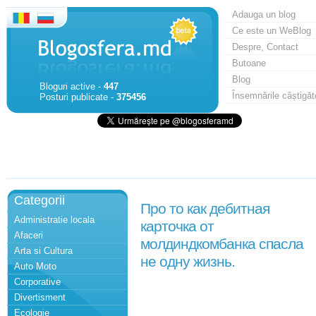
Adauga un blog
Ce este un WeBlog
Despre, Contact
Butoane
Blog
Bloguri active -
447
Însemnările câștigăt
Posturi publicate -
375456
Categorii
Про то как дебитная
Administratie locala
карточка от
Afaceri
молдиндкомбанка спасла
Arta si Cultura
не одну жизнь.
Auto Moto
Corporative
Divertisment
Ecologie