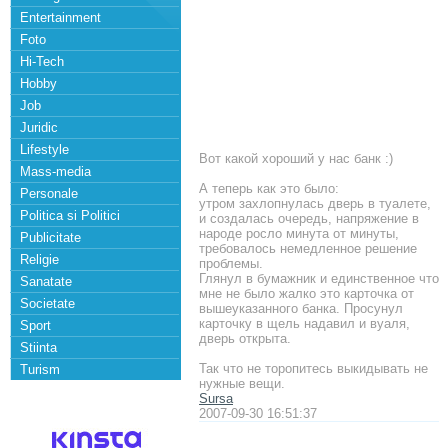
Entertainment
Foto
Hi-Tech
Hobby
Job
Juridic
Lifestyle
Вот какой хороший у нас банк :)
Mass-media
А теперь как это было:
Personale
утром захлопнулась дверь в туалете,
Politica si Politici
и создалась очередь, напряжение в
народе росло минута от минуты,
Publicitate
требовалось немедленное решение
Religie
проблемы.
Глянул в бумажник и единственное что
Sanatate
мне не было жалко это карточка от
Societate
вышеуказанного банка. Просунул
карточку в щель надавил и вуаля,
Sport
дверь открыта.
Stiinta
Так что не торопитесь выкидывать не
Turism
нужные вещи.
Sursa
2007-09-30 16:51:37