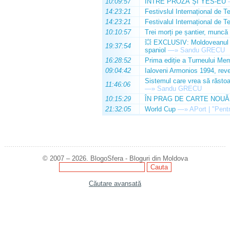
10:09:57
ÎNTRE PROZĂ ȘI YES-EU
14:23:21
Festivslul Internațional de T
14:23:21
Festivalul Internațional de T
10:10:57
Trei morți pe șantier, muncă 
💥 EXCLUSIV: Moldoveanul Da
19:37:54
spaniol
—»
Sandu GRECU
16:28:52
Prima ediție a Turneului Mem
09:04:42
Ialoveni Armonios 1994, reve
Sistemul care vrea să răstoa
11:46:06
—»
Sandu GRECU
10:15:29
ÎN PRAG DE CARTE NOUĂ
21:32:05
World Cup
—»
APort | "Pentr
© 2007 – 2026. BlogoSfera - Bloguri din Moldova
Căutare avansată