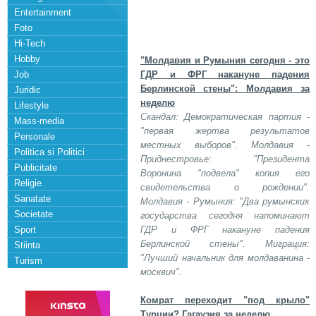
Entertainment
Foto
Hi-Tech
Hobby
"Молдавия и Румыния сегодня - это
Job
ГДР и ФРГ накануне падения
Берлинской стены": Молдавия за
Juridic
неделю
Lifestyle
Скандал: Демократическая партия -
Mass-media
"первая жертва результатов
Personale
местных выборов". Молдавия -
Politica si Politici
Приднестровье: "Президента
Publicitate
Воронина "подвела" копия его
Religie
свидетельства о рождении".
Sanatate
Молдавия - Румыния: "Два румынских
Societate
государства сегодня напоминают
Sport
ГДР и ФРГ накануне падения
Берлинской стены". Миграция:
Stiinta
"Лучший начальник для молдаванина -
Turism
москвич".
Комрат переходит "под крыло"
Турции? Гагаузия за неделю