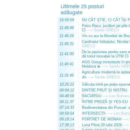
Ultimele 25 posturi
adăugate
16:59:59
NU CÂT ȘTIE, CI CÂT ÎȘI 
Petru Racu: jucători pe pile 
11:49:49
💥
—»
Sandu GRECU
11:46:26
Vin cu aur la Mondial de Bru
Cardinalul fotbalului, Nicolai
11:45:31
GRECU
De la pasiunea pentru sere m
11:41:00
dă tonul inovației la UTM 💥
AGG Group investește în prod
11:40:41
Moldova 💫
—»
Sandu GRE
Agricultura modernă te așteap
11:31:45
✍️
—»
Sandu GRECU
10:25:22
Sălcuța intră pe piața spuma
04:04:12
DINTRE PRUT ȘI NISTRU
04:48:09
RACURSIU
—»
Leo Butnaru
04:11:37
ÎNTRE PROZĂ ȘI YES-EU
07:14:33
Biodiversitatea din Purcari: 
04:59:54
INTERSECȚII
—»
Leo Butn
09:18:14
PORTRET DE MONAH
—»
17:38:13
Luna Plina 29 iulie 2026
—»