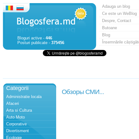
Adauga un blog
Ce este un WeBlog
Despre, Contact
Butoane
Blog
Bloguri active -
446
Însemnările câștigăt
Posturi publicate -
375456
Categorii
Обзоры СМИ...
Administratie locala
Afaceri
Arta si Cultura
Auto Moto
Corporative
Divertisment
Ecologie