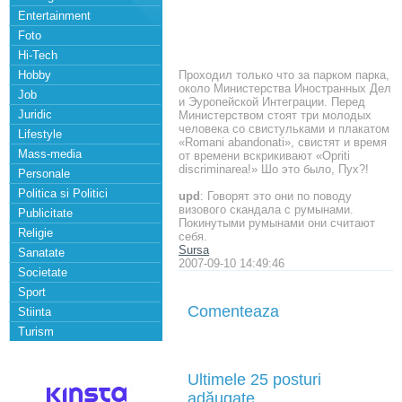
Entertainment
Foto
Hi-Tech
Hobby
Проходил только что за парком парка,
около Министерства Иностранных Дел
Job
и Эуропейской Интеграции. Перед
Juridic
Министерством стоят три молодых
человека со свистульками и плакатом
Lifestyle
«Romani abandonati», свистят и время
Mass-media
от времени вскрикивают «Opriti
discriminarea!» Шо это было, Пух?!
Personale
Politica si Politici
upd
: Говорят это они по поводу
визового скандала с румынами.
Publicitate
Покинутыми румынами они считают
Religie
себя.
Sursa
Sanatate
2007-09-10 14:49:46
Societate
Sport
Comenteaza
Stiinta
Turism
Ultimele 25 posturi
adăugate