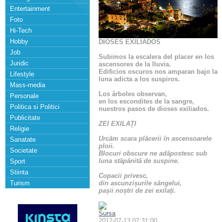
Entertainment
Foto
Hi-Tech
Hobby
DIOSES EXILIADOS
Job
Subimos la escalera del placer en los
Juridic
ascensores de la lluvia.
Edificios oscuros nos amparan bajo la
Lifestyle
luna adicta a los suspiros.
Mass-media
Los árboles observan,
Personale
en los escondites de la sangre,
Politica si Politici
nuestros pasos de dioses exiliados.
Publicitate
ZEI EXILAȚI
Religie
Urcăm scara plăcerii în ascensoarele
Sanatate
ploii.
Societate
Blocuri obscure ne adăpostesc sub
luna stăpânită de suspine.
Sport
Stiinta
Copacii privesc,
din ascunzișurile sângelui,
Turism
pașii noștri de zei exilați.
Sursa
2012-07-13 07:31:00