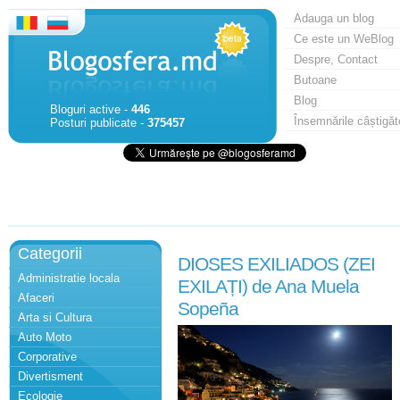
Adauga un blog
Ce este un WeBlog
Despre, Contact
Butoane
Blog
Bloguri active -
446
Însemnările câștigăt
Posturi publicate -
375457
Categorii
DIOSES EXILIADOS (ZEI
Administratie locala
EXILAȚI) de Ana Muela
Afaceri
Sopeña
Arta si Cultura
Auto Moto
Corporative
Divertisment
Ecologie