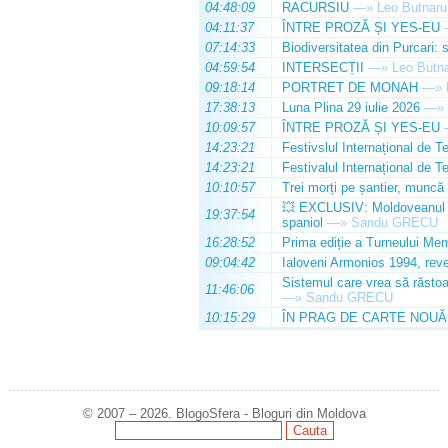
04:48:09
RACURSIU
—»
Leo Butnaru
04:11:37
ÎNTRE PROZĂ ȘI YES-EU
07:14:33
Biodiversitatea din Purcari: 
04:59:54
INTERSECȚII
—»
Leo Butn
09:18:14
PORTRET DE MONAH
—»
17:38:13
Luna Plina 29 iulie 2026
—»
10:09:57
ÎNTRE PROZĂ ȘI YES-EU
14:23:21
Festivslul Internațional de T
14:23:21
Festivalul Internațional de T
10:10:57
Trei morți pe șantier, muncă 
💥 EXCLUSIV: Moldoveanul Da
19:37:54
spaniol
—»
Sandu GRECU
16:28:52
Prima ediție a Turneului Mem
09:04:42
Ialoveni Armonios 1994, reve
Sistemul care vrea să răstoa
11:46:06
—»
Sandu GRECU
10:15:29
ÎN PRAG DE CARTE NOUĂ
© 2007 – 2026. BlogoSfera - Bloguri din Moldova