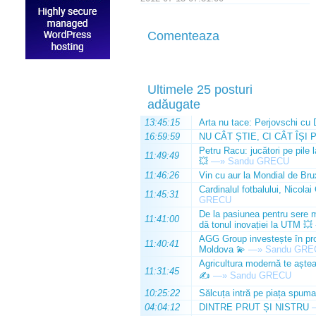
Comenteaza
Ultimele 25 posturi
adăugate
13:45:15
Arta nu tace: Perjovschi cu 
16:59:59
NU CÂT ȘTIE, CI CÂT ÎȘI 
Petru Racu: jucători pe pile 
11:49:49
💥
—»
Sandu GRECU
11:46:26
Vin cu aur la Mondial de Bru
Cardinalul fotbalului, Nicolai
11:45:31
GRECU
De la pasiunea pentru sere m
11:41:00
dă tonul inovației la UTM 💥
AGG Group investește în prod
11:40:41
Moldova 💫
—»
Sandu GRE
Agricultura modernă te așteap
11:31:45
✍️
—»
Sandu GRECU
10:25:22
Sălcuța intră pe piața spuma
04:04:12
DINTRE PRUT ȘI NISTRU