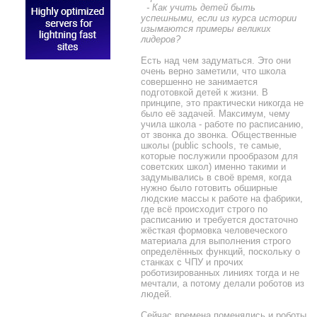
- Как учить детей быть
успешными, если из курса истории
изымаются примеры великих
лидеров?
Есть над чем задуматься.
Это они
очень верно заметили, что школа
совершенно не занимается
подготовкой детей к жизни. В
принципе, это практически никогда не
было её задачей. Максимум, чему
учила школа - работе по расписанию,
от звонка до звонка. Общественные
школы (public schools, те самые,
которые послужили прообразом для
советских школ) именно такими и
задумывались в своё время, когда
нужно было готовить обширные
людские массы к работе на фабрики,
где всё происходит строго по
расписанию и требуется достаточно
жёсткая формовка человеческого
материала для выполнения строго
определённых функций, поскольку о
станках с ЧПУ и прочих
роботизированных линиях тогда и не
мечтали, а потому делали роботов из
людей.
Сейчас времена поменялись и роботы