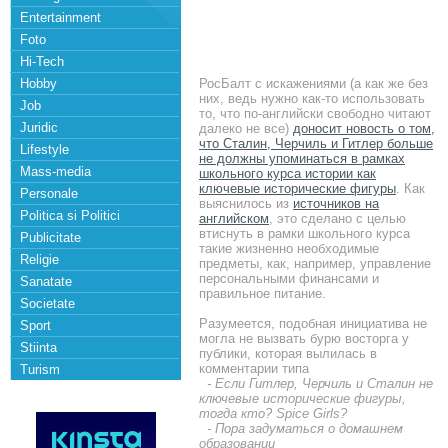
Entertainment
Foto
Hi-Tech
Hobby
РосБалт с искажениями (а как же без
них, ведь нужно как-то использовать
Job
то, что по-английски свободно читают
Juridic
далеко не все)
доносит новость о том,
что Сталин, Черчиль и Гитлер больше
Lifestyle
не должны упоминаться в рамках
Mass-media
школьного курса истории как
ключевые исторические фигуры
. Как
Personale
выяснилось из
источников на
Politica si Politici
английском
, это сделано с целью
втиснуть в рамки школьного курса
Publicitate
такие жизненно необходимые
Religie
предметы, как, например, управление
персональными финансами и
Sanatate
правильное питание.
Societate
Разумеется, подобная инициатива не
Sport
могла не вызвать бурю восторга у
Stiinta
публики, которая вылилась в
комментарии типа
Turism
- Если Гитлер, Черчиль и Сталин не
ключевые исторические фигуры,
тогда кто? Spice Girls?
- Пора задуматься о домашнем
образовании