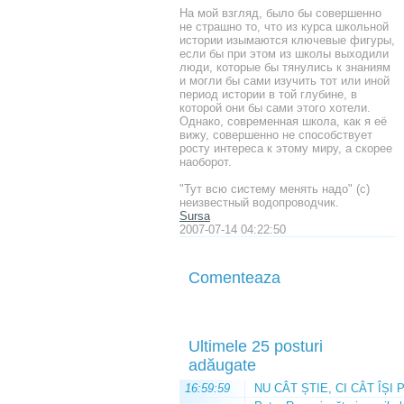
На мой взгляд, было бы совершенно
не страшно то, что из курса школьной
истории изымаются ключевые фигуры,
если бы при этом из школы выходили
люди, которые бы тянулись к знаниям
и могли бы сами изучить тот или иной
период истории в той глубине, в
которой они бы сами этого хотели.
Однако, современная школа, как я её
вижу, совершенно не способствует
росту интереса к этому миру, а скорее
наоборот.
"Тут всю систему менять надо" (с)
неизвестный водопроводчик.
Sursa
2007-07-14 04:22:50
Comenteaza
Ultimele 25 posturi
adăugate
16:59:59
NU CÂT ȘTIE, CI CÂT ÎȘI 