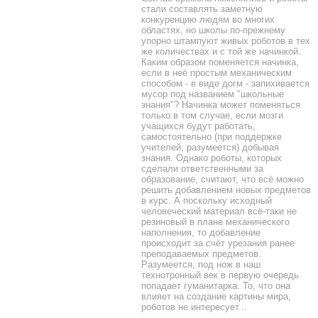
стали составлять заметную
конкуренцию людям во многих
областях, но школы по-прежнему
упорно штампуют живых роботов в тех
же количествах и с той же начинкой.
Каким образом поменяется начинка,
если в неё простым механическим
способом - в виде догм - запихивается
мусор под названием "школьные
знания"? Начинка может поменяться
только в том случае, если мозги
учащихся будут работать,
самостоятельно (при поддержке
учителей, разумеется) добывая
знания. Однако роботы, которых
сделали ответственными за
образование, считают, что всё можно
решить добавлением новых предметов
в курс. А поскольку исходный
человеческий материал всё-таки не
резиновый в плане механического
наполнения, то добавление
происходит за счёт урезания ранее
преподаваемых предметов.
Разумеется, под нож в наш
технотронный век в первую очередь
попадает гуманитарка. То, что она
влияет на создание картины мира,
роботов не интересует...