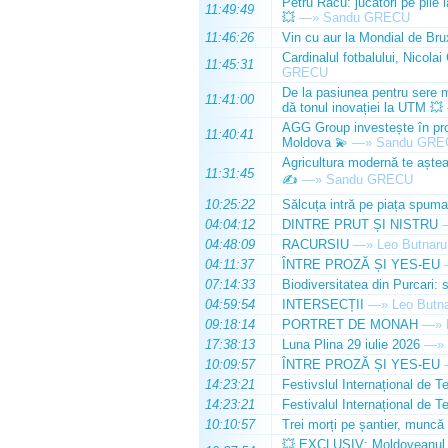
Petru Racu: jucători pe pile 
11:49:49
💥
—»
Sandu GRECU
11:46:26
Vin cu aur la Mondial de Bru
Cardinalul fotbalului, Nicolai
11:45:31
GRECU
De la pasiunea pentru sere m
11:41:00
dă tonul inovației la UTM 💥
AGG Group investește în prod
11:40:41
Moldova 💫
—»
Sandu GRE
Agricultura modernă te așteap
11:31:45
✍️
—»
Sandu GRECU
10:25:22
Sălcuța intră pe piața spuma
04:04:12
DINTRE PRUT ȘI NISTRU
04:48:09
RACURSIU
—»
Leo Butnaru
04:11:37
ÎNTRE PROZĂ ȘI YES-EU
07:14:33
Biodiversitatea din Purcari: 
04:59:54
INTERSECȚII
—»
Leo Butn
09:18:14
PORTRET DE MONAH
—»
17:38:13
Luna Plina 29 iulie 2026
—»
10:09:57
ÎNTRE PROZĂ ȘI YES-EU
14:23:21
Festivslul Internațional de T
14:23:21
Festivalul Internațional de T
10:10:57
Trei morți pe șantier, muncă 
💥 EXCLUSIV: Moldoveanul Da