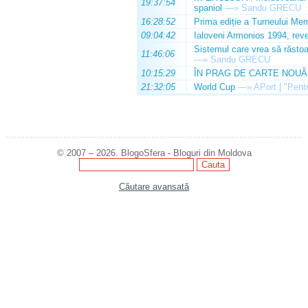
19:37:54
spaniol
—»
Sandu GRECU
16:28:52
Prima ediție a Turneului Mem
09:04:42
Ialoveni Armonios 1994, reve
Sistemul care vrea să răstoa
11:46:06
—»
Sandu GRECU
10:15:29
ÎN PRAG DE CARTE NOUĂ
21:32:05
World Cup
—»
APort | "Pentr
© 2007 – 2026. BlogoSfera - Bloguri din Moldova
Căutare avansată