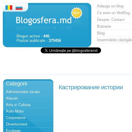
Adauga un blog
Ce este un WeBlog
Despre, Contact
Butoane
Blog
Bloguri active -
446
Însemnările câștigăt
Posturi publicate -
375456
Categorii
Кастрирование истории
Administratie locala
Afaceri
Arta si Cultura
Auto Moto
Corporative
Divertisment
Ecologie