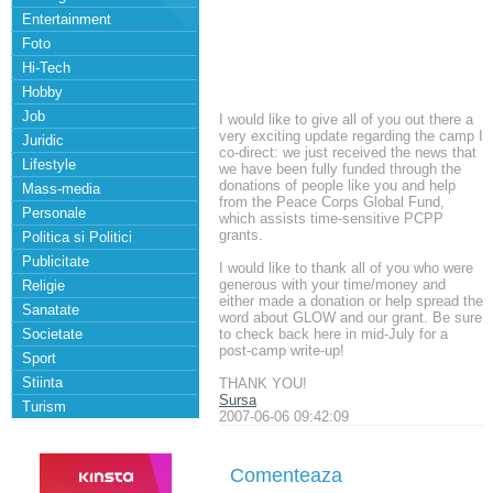
Entertainment
Foto
Hi-Tech
Hobby
Job
I would like to give all of you out there a
very exciting update regarding the camp I
Juridic
co-direct: we just received the news that
Lifestyle
we have been fully funded through the
donations of people like you and help
Mass-media
from the Peace Corps Global Fund,
Personale
which assists time-sensitive PCPP
grants.
Politica si Politici
Publicitate
I would like to thank all of you who were
generous with your time/money and
Religie
either made a donation or help spread the
Sanatate
word about GLOW and our grant. Be sure
Societate
to check back here in mid-July for a
post-camp write-up!
Sport
Stiinta
THANK YOU!
Sursa
Turism
2007-06-06 09:42:09
Comenteaza