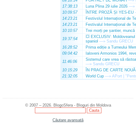
09:18:14
PORTRET DE MONAH
—»
17:38:13
Luna Plina 29 iulie 2026
—»
10:09:57
ÎNTRE PROZĂ ȘI YES-EU
14:23:21
Festivslul Internațional de T
14:23:21
Festivalul Internațional de T
10:10:57
Trei morți pe șantier, muncă 
💥 EXCLUSIV: Moldoveanul Da
19:37:54
spaniol
—»
Sandu GRECU
16:28:52
Prima ediție a Turneului Mem
09:04:42
Ialoveni Armonios 1994, reve
Sistemul care vrea să răstoa
11:46:06
—»
Sandu GRECU
10:15:29
ÎN PRAG DE CARTE NOUĂ
21:32:05
World Cup
—»
APort | "Pentr
© 2007 – 2026. BlogoSfera - Bloguri din Moldova
Căutare avansată