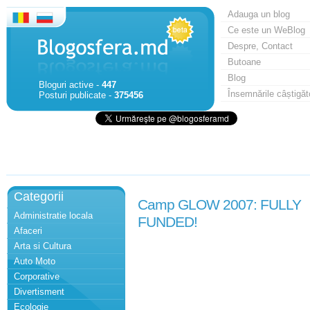
Adauga un blog
Ce este un WeBlog
Despre, Contact
Butoane
Blog
Bloguri active -
447
Însemnările câștigăt
Posturi publicate -
375456
Categorii
Camp GLOW 2007: FULLY
Administratie locala
FUNDED!
Afaceri
Arta si Cultura
Auto Moto
Corporative
Divertisment
Ecologie