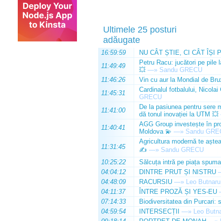
Ultimele 25 posturi
adăugate
16:59:59
NU CÂT ȘTIE, CI CÂT ÎȘI 
Petru Racu: jucători pe pile 
11:49:49
💥
—»
Sandu GRECU
11:46:26
Vin cu aur la Mondial de Bru
Cardinalul fotbalului, Nicolai
11:45:31
GRECU
De la pasiunea pentru sere m
11:41:00
dă tonul inovației la UTM 💥
AGG Group investește în prod
11:40:41
Moldova 💫
—»
Sandu GRE
Agricultura modernă te așteap
11:31:45
✍️
—»
Sandu GRECU
10:25:22
Sălcuța intră pe piața spuma
04:04:12
DINTRE PRUT ȘI NISTRU
04:48:09
RACURSIU
—»
Leo Butnaru
04:11:37
ÎNTRE PROZĂ ȘI YES-EU
07:14:33
Biodiversitatea din Purcari: 
04:59:54
INTERSECȚII
—»
Leo Butn