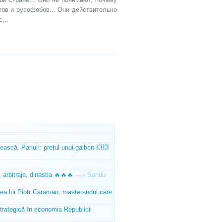
тов и русофобов... Они действительно
...
ească. Pariuri: prețul unui galben 💥💥
 arbitraje, dinastia 🔥🔥🔥
—»
Sandu
tea lui Piotr Caraman, masterandul care
trategică în economia Republicii