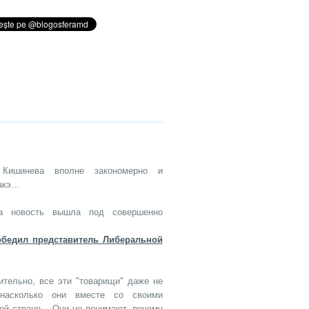
Кишинева вполне закономерно и
кэ...
а новость вышла под совершенно
бедил представитель Либеральной
зительно, все эти "товарищи" даже не
 насколько они вместе со своими
ой стране... Они не понимают, почему