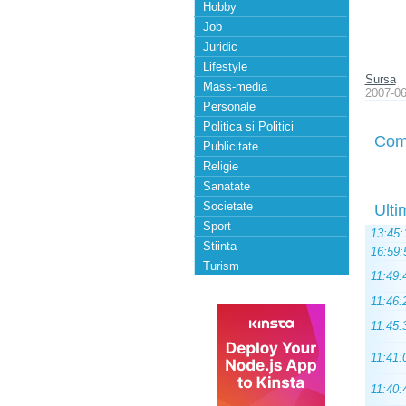
Hobby
Job
Juridic
Lifestyle
Sursa
Mass-media
2007-06
Personale
Politica si Politici
Com
Publicitate
Religie
Sanatate
Societate
Ulti
Sport
13:45:
Stiinta
16:59:
Turism
11:49:
11:46:
11:45:
11:41:
11:40: