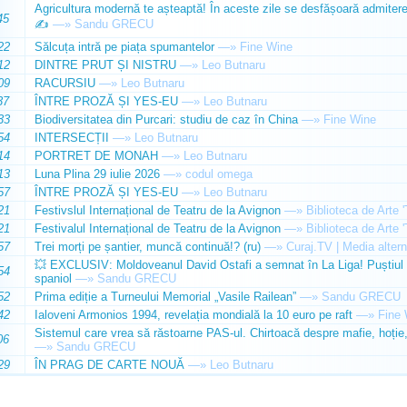
Agricultura modernă te așteaptă! În aceste zile se desfășoară admiterea 
45
✍️
—»
Sandu GRECU
22
Sălcuța intră pe piața spumantelor
—»
Fine Wine
12
DINTRE PRUT ȘI NISTRU
—»
Leo Butnaru
09
RACURSIU
—»
Leo Butnaru
37
ÎNTRE PROZĂ ȘI YES-EU
—»
Leo Butnaru
33
Biodiversitatea din Purcari: studiu de caz în China
—»
Fine Wine
54
INTERSECȚII
—»
Leo Butnaru
14
PORTRET DE MONAH
—»
Leo Butnaru
13
Luna Plina 29 iulie 2026
—»
codul omega
57
ÎNTRE PROZĂ ȘI YES-EU
—»
Leo Butnaru
21
Festivslul Internațional de Teatru de la Avignon
—»
Biblioteca de Arte 
21
Festivalul Internațional de Teatru de la Avignon
—»
Biblioteca de Arte 
57
Trei morți pe șantier, muncă continuă!? (ru)
—»
Curaj.TV | Media altern
💥 EXCLUSIV: Moldoveanul David Ostafi a semnat în La Liga! Puștiul d
54
spaniol
—»
Sandu GRECU
52
Prima ediție a Turneului Memorial „Vasile Railean”
—»
Sandu GRECU
42
Ialoveni Armonios 1994, revelația mondială la 10 euro pe raft
—»
Fine 
Sistemul care vrea să răstoarne PAS-ul. Chirtoacă despre mafie, hoție, 
06
—»
Sandu GRECU
29
ÎN PRAG DE CARTE NOUĂ
—»
Leo Butnaru