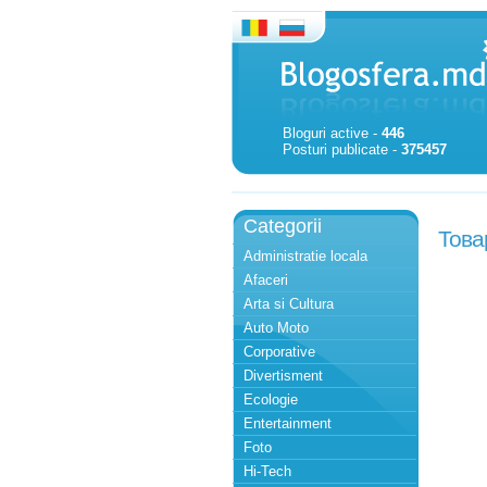
Bloguri active -
446
Posturi publicate -
375457
Categorii
Това
Administratie locala
Afaceri
Arta si Cultura
Auto Moto
Corporative
Divertisment
Ecologie
Entertainment
Foto
Hi-Tech