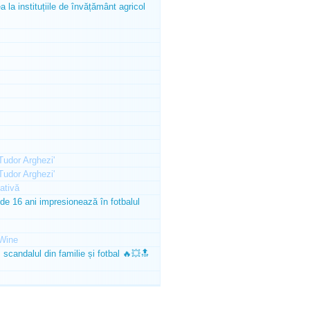
la instituțiile de învățământ agricol
'Tudor Arghezi'
'Tudor Arghezi'
ativă
e 16 ani impresionează în fotbalul
Wine
scandalul din familie și fotbal 🔥💥🔝