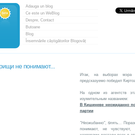
Adauga un blog
Ce este un WeBlog
Despre, Contact
Butoane
Blog
Însemnările câștigătorilor Blogovăț
рищи не понимают...
Итак, на выборах мэра 
предсказуемо победил Киртоа
На одном из агентств эт
изумительным названием:
В Кишиневе неожиданно по
партии
"Неожиданно"
, блять... Пора
понимают, не чувствуют,
хозяевами достали всех в эт