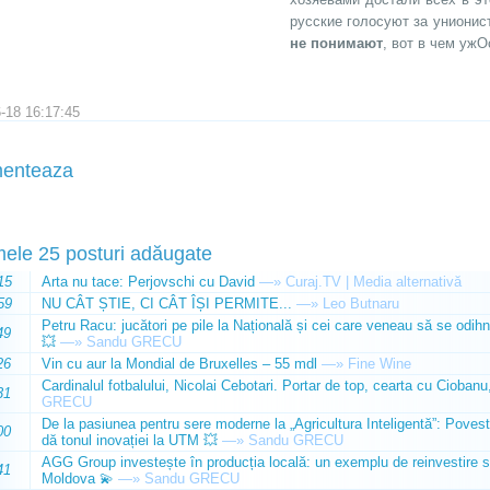
русские голосуют за унионис
не понимают
, вот в чем ужОс
-18 16:17:45
enteaza
mele 25 posturi adăugate
15
Arta nu tace: Perjovschi cu David
—»
Curaj.TV | Media alternativă
59
NU CÂT ȘTIE, CI CÂT ÎȘI PERMITE...
—»
Leo Butnaru
Petru Racu: jucători pe pile la Națională și cei care veneau să se odihn
49
💥
—»
Sandu GRECU
26
Vin cu aur la Mondial de Bruxelles – 55 mdl
—»
Fine Wine
Cardinalul fotbalului, Nicolai Cebotari. Portar de top, cearta cu Ciobanu,
31
GRECU
De la pasiunea pentru sere moderne la „Agricultura Inteligentă”: Poves
00
dă tonul inovației la UTM 💥
—»
Sandu GRECU
AGG Group investește în producția locală: un exemplu de reinvestire s
41
Moldova 💫
—»
Sandu GRECU