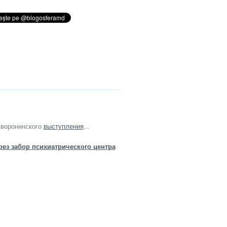
 воронинского
выступления
...
ез забор психиатрического центра