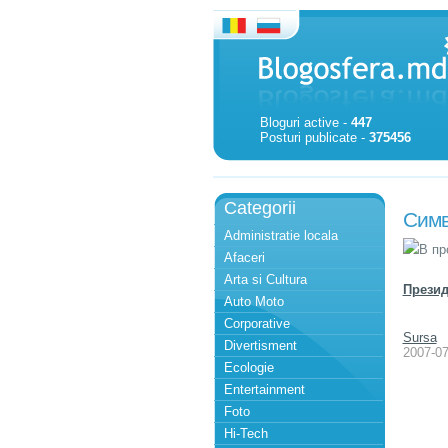
Bloguri active -
447
Posturi publicate -
375456
Categorii
Симв
Administratie locala
В п
Afaceri
Arta si Cultura
Презид
Auto Moto
Corporative
Sursa
Divertisment
2007-07
Ecologie
Entertainment
Foto
Hi-Tech