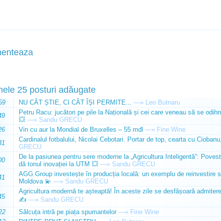
enteaza
mele 25 posturi adăugate
59
NU CÂT ȘTIE, CI CÂT ÎȘI PERMITE...
—»
Leo Butnaru
Petru Racu: jucători pe pile la Națională și cei care veneau să se odihn
49
💥
—»
Sandu GRECU
26
Vin cu aur la Mondial de Bruxelles – 55 mdl
—»
Fine Wine
Cardinalul fotbalului, Nicolai Cebotari. Portar de top, cearta cu Ciobanu,
31
GRECU
De la pasiunea pentru sere moderne la „Agricultura Inteligentă”: Poves
00
dă tonul inovației la UTM 💥
—»
Sandu GRECU
AGG Group investește în producția locală: un exemplu de reinvestire s
41
Moldova 💫
—»
Sandu GRECU
Agricultura modernă te așteaptă! În aceste zile se desfășoară admiterea 
45
✍️
—»
Sandu GRECU
22
Sălcuța intră pe piața spumantelor
—»
Fine Wine