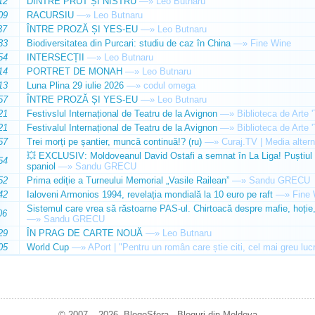
12
DINTRE PRUT ȘI NISTRU
—»
Leo Butnaru
09
RACURSIU
—»
Leo Butnaru
37
ÎNTRE PROZĂ ȘI YES-EU
—»
Leo Butnaru
33
Biodiversitatea din Purcari: studiu de caz în China
—»
Fine Wine
54
INTERSECȚII
—»
Leo Butnaru
14
PORTRET DE MONAH
—»
Leo Butnaru
13
Luna Plina 29 iulie 2026
—»
codul omega
57
ÎNTRE PROZĂ ȘI YES-EU
—»
Leo Butnaru
21
Festivslul Internațional de Teatru de la Avignon
—»
Biblioteca de Arte 
21
Festivalul Internațional de Teatru de la Avignon
—»
Biblioteca de Arte 
57
Trei morți pe șantier, muncă continuă!? (ru)
—»
Curaj.TV | Media altern
💥 EXCLUSIV: Moldoveanul David Ostafi a semnat în La Liga! Puștiul d
54
spaniol
—»
Sandu GRECU
52
Prima ediție a Turneului Memorial „Vasile Railean”
—»
Sandu GRECU
42
Ialoveni Armonios 1994, revelația mondială la 10 euro pe raft
—»
Fine 
Sistemul care vrea să răstoarne PAS-ul. Chirtoacă despre mafie, hoție, 
06
—»
Sandu GRECU
29
ÎN PRAG DE CARTE NOUĂ
—»
Leo Butnaru
05
World Cup
—»
APort | "Pentru un român care știe citi, cel mai greu luc
© 2007 – 2026. BlogoSfera - Bloguri din Moldova