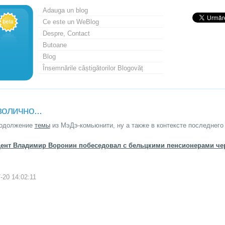
Adauga un blog
Ce este un WeBlog
Despre, Contact
Butoane
Blog
Însemnările câștigătorilor Blogovăț
олично...
родолжение
темы
из МэДэ-комьюнити, ну а также в контексте последнего
ент Владимир Воронин побеседовал с бельцкими пенсионерами чер
-20 14:02:11