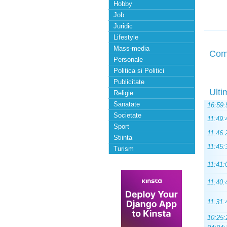
Hobby
Job
Juridic
Lifestyle
Mass-media
Com
Personale
Politica si Politici
Publicitate
Ulti
Religie
Sanatate
16:59:
Societate
11:49:
Sport
11:46:
Stiinta
11:45:
Turism
11:41:
11:40:
11:31:
10:25: