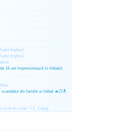
'Tudor Arghezi'
'Tudor Arghezi'
ativă
e 16 ani impresionează în fotbalul
Wine
scandalul din familie și fotbal 🔥💥🔝
ru e să nu scrie." I.L. Carag