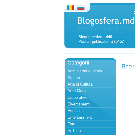
Bloguri active -
446
Posturi publicate -
375457
Categorii
Все 
Administratie locala
Afaceri
Arta si Cultura
Auto Moto
Corporative
Divertisment
Ecologie
Entertainment
Foto
Hi-Tech