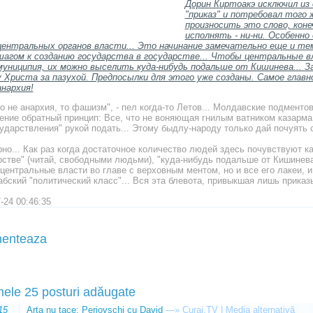
Дорин Киртоакэ исключил из 
"приказ" и потребовал того 
произносить это слово, коне
исполнять - ни-ни. Особенно
центральных органов власти... Это начинание замечательно еще и т
шагом к созданию государства в государстве... Чтобы центральные в
муниципия, их можно выселить куда-нибудь подальше от Кишинева... З
у Христа за пазухой. Предпосылки для этого уже созданы. Самое глав
анархия!
о не анархия, то фашизм", - пел когда-то Летов... Молдавские подменто
ние обратный принцип: Все, что не воняющая гнилым ватником казарма, т
ударствления" рукой подать... Этому быдлу-народу только дай почуять с
рно... Как раз когда достаточное количество людей здесь почувствуют к
рстве" (читай, свободными людьми), "куда-нибудь подальше от Кишинев
 центральные власти во главе с верховным ментом, но и все его лакеи, 
бский "политический класс"... Вся эта блевота, привыкшая лишь приказы
-24 00:46:35
enteaza
mele 25 posturi adăugate
15
Arta nu tace: Perjovschi cu David
—»
Curaj.TV | Media alternativă