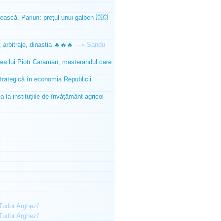
ească. Pariuri: prețul unui galben 💥💥
 arbitraje, dinastia 🔥🔥🔥
—»
Sandu
tea lui Piotr Caraman, masterandul care
trategică în economia Republicii
la instituțiile de învățământ agricol
'Tudor Arghezi'
'Tudor Arghezi'