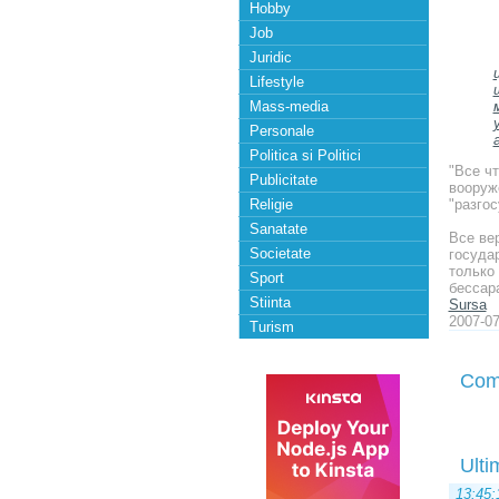
Hobby
Job
Juridic
Lifestyle
Mass-media
Personale
Politica si Politici
"Все чт
Publicitate
вооруже
Religie
"разгос
Sanatate
Все ве
Societate
госуда
только
Sport
бессара
Stiinta
Sursa
2007-07
Turism
Com
Ulti
13:45: