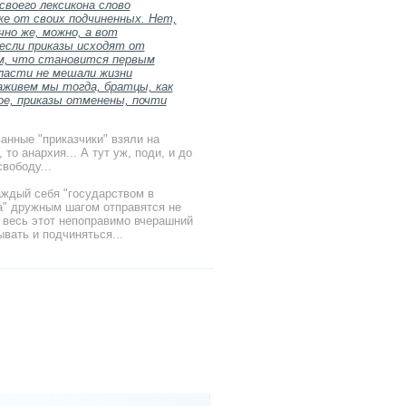
своего лексикона слово
же от своих подчиненных. Нет,
чно же, можно, а вот
 если приказы исходят от
ем, что становится первым
ласти не мешали жизни
аживем мы тогда, братцы, как
ное, приказы отменены, почти
ванные "приказчики" взяли на
о анархия... А тут уж, поди, и до
вободу...
аждый себя "государством в
а" дружным шагом отправятся не
и весь этот непоправимо вчерашний
вать и подчиняться...