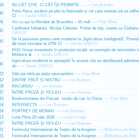
59
NU CÂT ȘTIE, CI CÂT ÎȘI PERMITE...
—»
Leo Butnaru
Petru Racu: jucători pe pile la Națională și cei care veneau să se odihn
49
💥
—»
Sandu GRECU
26
Vin cu aur la Mondial de Bruxelles – 55 mdl
—»
Fine Wine
Cardinalul fotbalului, Nicolai Cebotari. Portar de top, cearta cu Ciobanu,
31
GRECU
De la pasiunea pentru sere moderne la „Agricultura Inteligentă”: Poves
00
dă tonul inovației la UTM 💥
—»
Sandu GRECU
AGG Group investește în producția locală: un exemplu de reinvestire s
41
Moldova 💫
—»
Sandu GRECU
Agricultura modernă te așteaptă! În aceste zile se desfășoară admiterea 
45
✍️
—»
Sandu GRECU
22
Sălcuța intră pe piața spumantelor
—»
Fine Wine
12
DINTRE PRUT ȘI NISTRU
—»
Leo Butnaru
09
RACURSIU
—»
Leo Butnaru
37
ÎNTRE PROZĂ ȘI YES-EU
—»
Leo Butnaru
33
Biodiversitatea din Purcari: studiu de caz în China
—»
Fine Wine
54
INTERSECȚII
—»
Leo Butnaru
14
PORTRET DE MONAH
—»
Leo Butnaru
13
Luna Plina 29 iulie 2026
—»
codul omega
57
ÎNTRE PROZĂ ȘI YES-EU
—»
Leo Butnaru
21
Festivslul Internațional de Teatru de la Avignon
—»
Biblioteca de Arte 
21
Festivalul Internațional de Teatru de la Avignon
—»
Biblioteca de Arte 