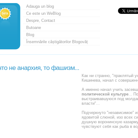
Adauga un blog
Ce este un WeBlog
Despre, Contact
Butoane
Blog
Însemnările câștigătorilor Blogovăț
что не анархия, то фашизм...
Как ни странно, "праклятый у
Кишинева, начал с совершенн
А именно начал учить засевш
политической культуре
... П
выстраивавшуюся под молдав
власти"...
Подчеркнуто "независимое" и
ядовитой слюной, изо всех с
душную воронинскую казарму,
чувствуют себя как рыба в во