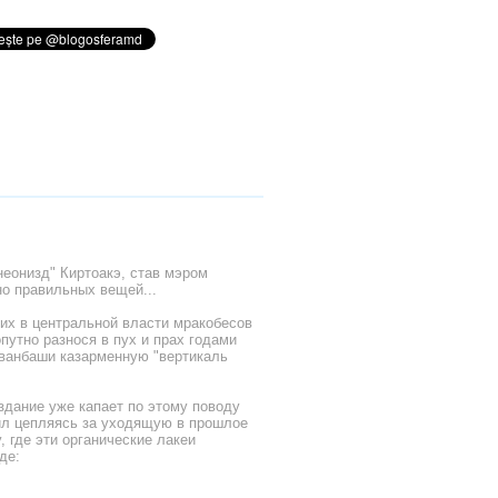
неонизд" Киртоакэ, став мэром
о правильных вещей...
их в центральной власти мракобесов
опутно разнося в пух и прах годами
анбаши казарменную "вертикаль
здание уже капает по этому поводу
ил цепляясь за уходящую в прошлое
 где эти органические лакеи
де: