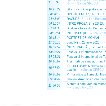
11:31:45
✍️
—»
Sandu GRECU
10:25:22
Sălcuța intră pe piața spuma
04:04:12
DINTRE PRUT ȘI NISTRU
04:48:09
RACURSIU
—»
Leo Butnaru
04:11:37
ÎNTRE PROZĂ ȘI YES-EU
07:14:33
Biodiversitatea din Purcari: 
04:59:54
INTERSECȚII
—»
Leo Butn
09:18:14
PORTRET DE MONAH
—»
17:38:13
Luna Plina 29 iulie 2026
—»
10:09:57
ÎNTRE PROZĂ ȘI YES-EU
14:23:21
Festivslul Internațional de T
14:23:21
Festivalul Internațional de T
10:10:57
Trei morți pe șantier, muncă 
💥 EXCLUSIV: Moldoveanul Da
19:37:54
spaniol
—»
Sandu GRECU
16:28:52
Prima ediție a Turneului Mem
09:04:42
Ialoveni Armonios 1994, reve
Sistemul care vrea să răstoa
11:46:06
—»
Sandu GRECU