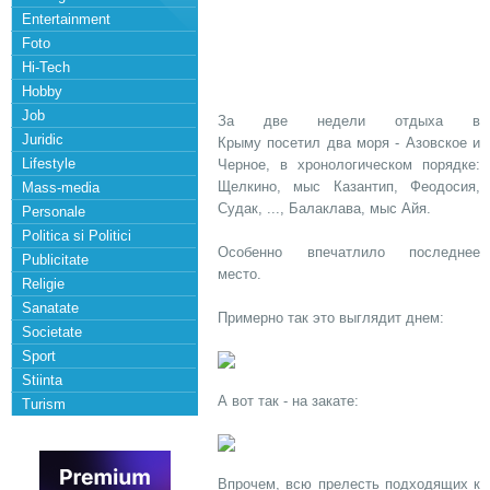
Entertainment
Foto
Hi-Tech
Hobby
Job
За две недели отдыха в
Juridic
Крыму посетил два моря - Азовское и
Lifestyle
Черное, в хронологическом порядке:
Щелкино, мыс Казантип, Феодосия,
Mass-media
Судак, ..., Балаклава, мыс Айя.
Personale
Politica si Politici
Особенно впечатлило последнее
Publicitate
место.
Religie
Sanatate
Примерно так это выглядит днем:
Societate
Sport
Stiinta
А вот так - на закате:
Turism
Впрочем, всю прелесть подходящих к