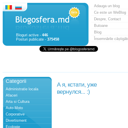
Adauga un blog
Ce este un WeBlog
Despre, Contact
Butoane
Blog
Bloguri active -
446
Însemnările câștigăt
Posturi publicate -
375458
Categorii
А я, кстати, уже
Administratie locala
вернулся... :)
Afaceri
Arta si Cultura
Auto Moto
Corporative
Divertisment
Ecologie