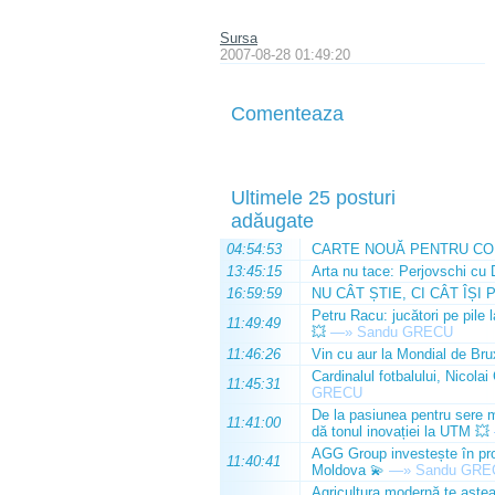
Sursa
2007-08-28 01:49:20
Comenteaza
Ultimele 25 posturi
adăugate
04:54:53
CARTE NOUĂ PENTRU CO
13:45:15
Arta nu tace: Perjovschi cu 
16:59:59
NU CÂT ȘTIE, CI CÂT ÎȘI 
Petru Racu: jucători pe pile 
11:49:49
💥
—»
Sandu GRECU
11:46:26
Vin cu aur la Mondial de Bru
Cardinalul fotbalului, Nicolai
11:45:31
GRECU
De la pasiunea pentru sere m
11:41:00
dă tonul inovației la UTM 💥
AGG Group investește în prod
11:40:41
Moldova 💫
—»
Sandu GRE
Agricultura modernă te așteap