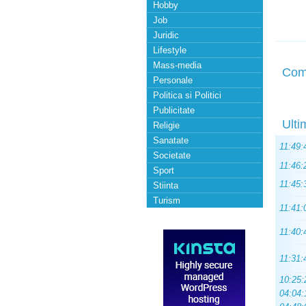
Hobby
Job
Juridic
Lifestyle
Mass-media
Com
Personale
Politica si Politici
Publicitate
Ulti
Religie
Sanatate
11:49:
Societate
11:46:
Sport
11:45:
Stiinta
Turism
11:41:
11:40:
11:31:
10:25:
04:04: