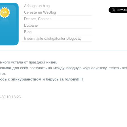
Adauga un blog
Ce este un WeBlog
Despre, Contact
Butoane
Blog
Însemnările câștigătorilor Blogovăț
много устала от праздной жизни.
решила для себя поступать на международную журналистику. теперь ост
тет.
сь с эпикурианством и берусь за голову!!!!!
-30 10:18:26