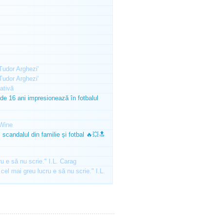
'Tudor Arghezi'
'Tudor Arghezi'
ativă
e 16 ani impresionează în fotbalul
Wine
scandalul din familie și fotbal 🔥💥🔝
ru e să nu scrie." I.L. Carag
 cel mai greu lucru e să nu scrie." I.L.