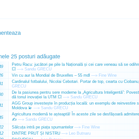
enteaza
mele 25 posturi adăugate
Petru Racu: jucători pe pile la Națională și cei care veneau să se odihn
49
💥
—»
Sandu GRECU
26
Vin cu aur la Mondial de Bruxelles – 55 mdl
—»
Fine Wine
Cardinalul fotbalului, Nicolai Cebotari. Portar de top, cearta cu Ciobanu,
31
GRECU
De la pasiunea pentru sere moderne la „Agricultura Inteligentă”: Poves
00
dă tonul inovației la UTM 💥
—»
Sandu GRECU
AGG Group investește în producția locală: un exemplu de reinvestire s
41
Moldova 💫
—»
Sandu GRECU
Agricultura modernă te așteaptă! În aceste zile se desfășoară admiterea 
45
✍️
—»
Sandu GRECU
22
Sălcuța intră pe piața spumantelor
—»
Fine Wine
12
DINTRE PRUT ȘI NISTRU
—»
Leo Butnaru