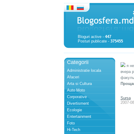
Bloguri active -
447
Posturi publicate -
375455
Categorii
я не
Administratie locala
вчера 
Afaceri
факуль
Arta si Cultura
Прощаю
Auto Moto
Corporative
Sursa
2007-08
Divertisment
Ecologie
Entertainment
Foto
Hi-Tech