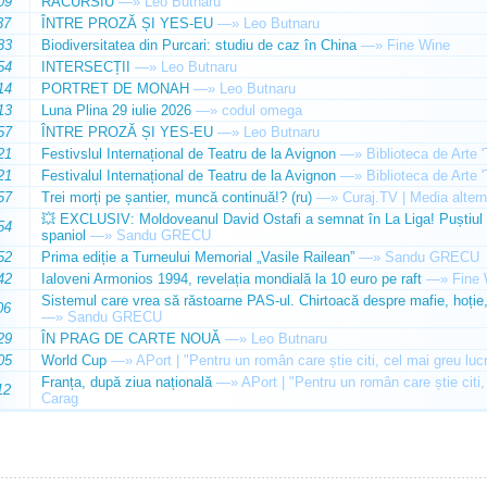
09
RACURSIU
—»
Leo Butnaru
37
ÎNTRE PROZĂ ȘI YES-EU
—»
Leo Butnaru
33
Biodiversitatea din Purcari: studiu de caz în China
—»
Fine Wine
54
INTERSECȚII
—»
Leo Butnaru
14
PORTRET DE MONAH
—»
Leo Butnaru
13
Luna Plina 29 iulie 2026
—»
codul omega
57
ÎNTRE PROZĂ ȘI YES-EU
—»
Leo Butnaru
21
Festivslul Internațional de Teatru de la Avignon
—»
Biblioteca de Arte 
21
Festivalul Internațional de Teatru de la Avignon
—»
Biblioteca de Arte 
57
Trei morți pe șantier, muncă continuă!? (ru)
—»
Curaj.TV | Media altern
💥 EXCLUSIV: Moldoveanul David Ostafi a semnat în La Liga! Puștiul d
54
spaniol
—»
Sandu GRECU
52
Prima ediție a Turneului Memorial „Vasile Railean”
—»
Sandu GRECU
42
Ialoveni Armonios 1994, revelația mondială la 10 euro pe raft
—»
Fine 
Sistemul care vrea să răstoarne PAS-ul. Chirtoacă despre mafie, hoție, 
06
—»
Sandu GRECU
29
ÎN PRAG DE CARTE NOUĂ
—»
Leo Butnaru
05
World Cup
—»
APort | "Pentru un român care știe citi, cel mai greu luc
Franța, după ziua națională
—»
APort | "Pentru un român care știe citi,
12
Carag