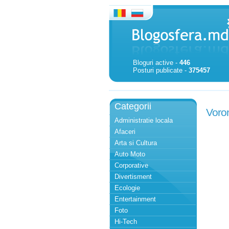
Bloguri active -
446
Posturi publicate -
375457
Categorii
Voron
Administratie locala
Afaceri
Arta si Cultura
Auto Moto
Corporative
Divertisment
Ecologie
Entertainment
Foto
Hi-Tech