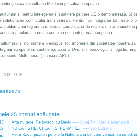
 prelungeasca dezvoltarea Moldovei pe calea europeana.
multumim si pentru intelegerea si sustinera pe care UE o demonstreaza. Si pent
e solutionarea conflictului transnistrean. Pentru noi integrarea tarii este 
a problema reintegrarii tarii, este si complicat si de realizat multe proiecte s
aceasta problema la noi se combina si cu integrarea europeana.
ultumesc si noi suntem predispusi toti impreuna din societatea noastra s
ntegrarii europene cu sustinerea, aprortul Dvs. si metodologic, si logistic, i
 Europene. Multumesc. (Transcris APE).
-23 00:09:15
enteaza
mele 25 posturi adăugate
15
Arta nu tace: Perjovschi cu David
—»
Curaj.TV | Media alternativă
59
NU CÂT ȘTIE, CI CÂT ÎȘI PERMITE...
—»
Leo Butnaru
Petru Racu: jucători pe pile la Națională și cei care veneau să se odihn
49