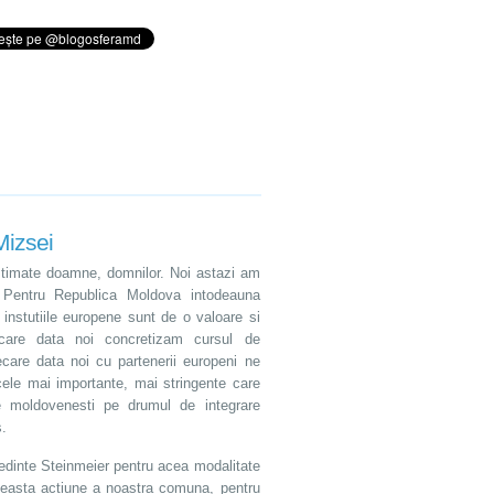
Mizsei
timate doamne, domnilor. Noi astazi am
e. Pentru Republica Moldova intodeauna
 instutiile europene sunt de o valoare si
ecare data noi concretizam cursul de
care data noi cu partenerii europeni ne
ele mai importante, mai stringente care
re moldovenesti pe drumul de integrare
.
dinte Steinmeier pentru acea modalitate
ceasta actiune a noastra comuna, pentru