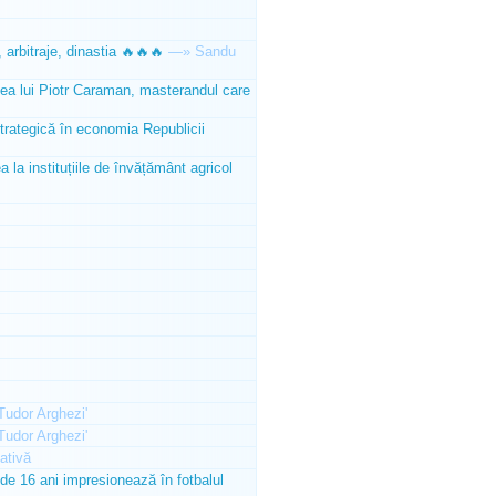
 arbitraje, dinastia 🔥🔥🔥
—»
Sandu
tea lui Piotr Caraman, masterandul care
trategică în economia Republicii
la instituțiile de învățământ agricol
'Tudor Arghezi'
'Tudor Arghezi'
ativă
e 16 ani impresionează în fotbalul