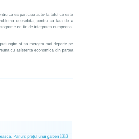
ru ca ea participa activ la totul ce este
o problema deosebita, pentru ca fara de a
i programe ce tin de integrarea europeana.
a prelungim si sa mergem mai departe pe
mpreuna cu asistenta economica din partea
ească. Pariuri: prețul unui galben 💥💥