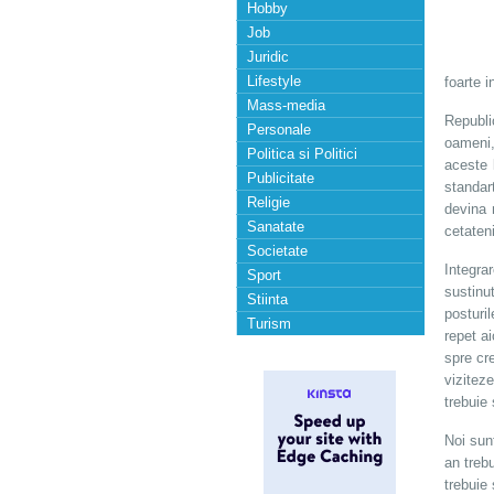
Hobby
Job
Juridic
Lifestyle
foarte i
Mass-media
Republi
Personale
oameni,
Politica si Politici
aceste 
Publicitate
standar
Religie
devina 
Sanatate
cetateni
Societate
Integra
Sport
sustinu
Stiinta
posturi
Turism
repet ai
spre cre
vizitez
trebuie 
Noi sun
an trebu
trebuie