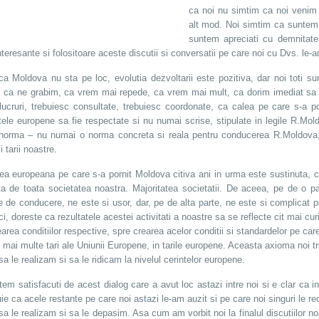
ca noi nu simtim ca noi venim a
alt mod. Noi simtim ca suntem a
suntem apreciati cu demnitate
nteresante si folositoare aceste discutii si conversatii pe care noi cu Dvs. le-
ca Moldova nu sta pe loc, evolutia dezvoltarii este pozitiva, dar noi toti s
 ca ne grabim, ca vrem mai repede, ca vrem mai mult, ca dorim imediat sa
lucruri, trebuiesc consultate, trebuiesc coordonate, ca calea pe care s-a 
tele europene sa fie respectate si nu numai scrise, stipulate in legile R.Mold
norma – nu numai o norma concreta si reala pentru conducerea R.Moldova, d
i tarii noastre.
rea europeana pe care s-a pornit Moldova citiva ani in urma este sustinuta, 
ta de toata societatea noastra. Majoritatea societatii. De aceea, pe de o p
le de conducere, ne este si usor, dar, pe de alta parte, ne este si complicat 
ci, doreste ca rezultatele acestei activitati a noastre sa se reflecte cit mai curin
area conditiilor respective, spre crearea acelor conditii si standardelor pe care
e mai multe tari ale Uniunii Europene, in tarile europene. Aceasta axioma noi 
sa le realizam si sa le ridicam la nivelul cerintelor europene.
tem satisfacuti de acest dialog care a avut loc astazi intre noi si e clar ca 
ie ca acele restante pe care noi astazi le-am auzit si pe care noi singuri le r
 sa le realizam si sa le depasim. Asa cum am vorbit noi la finalul discutiilor