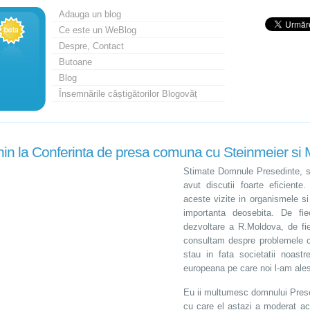
Adauga un blog
Ce este un WeBlog
Despre, Contact
Butoane
Blog
Însemnările câștigătorilor Blogovăț
in la Conferinta de presa comuna cu Steinmeier si 
Stimate Domnule Presedinte, s
avut discutii foarte eficient
aceste vizite in organismele si
importanta deosebita. De fi
dezvoltare a R.Moldova, de fie
consultam despre problemele c
stau in fata societatii noast
europeana pe care noi l-am ales
Eu ii multumesc domnului Prese
cu care el astazi a moderat a