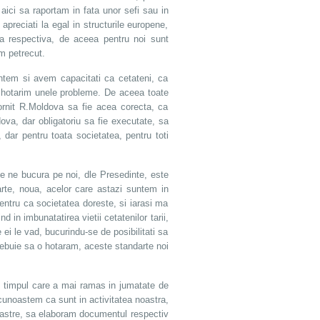
ici sa raportam in fata unor sefi sau in
preciati la egal in structurile europene,
a respectiva, de aceea pentru noi sunt
am petrecut.
untem si avem capacitati ca cetateni, ca
 hotarim unele probleme. De aceea toate
pornit R.Moldova sa fie acea corecta, ca
ova, dar obligatoriu sa fie executate, sa
ar pentru toata societatea, pentru toti
ce ne bucura pe noi, dle Presedinte, este
arte, noua, acelor care astazi suntem in
pentru ca societatea doreste, si iarasi ma
d in imbunatatirea vietii cetatenilor tarii,
 ei le vad, bucurindu-se de posibilitati sa
trebuie sa o hotaram, aceste standarte noi
in timpul care a mai ramas in jumatate de
ecunoastem ca sunt in activitatea noastra,
 noastre, sa elaboram documentul respectiv