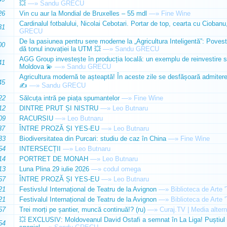
💥
—»
Sandu GRECU
26
Vin cu aur la Mondial de Bruxelles – 55 mdl
—»
Fine Wine
Cardinalul fotbalului, Nicolai Cebotari. Portar de top, cearta cu Ciobanu,
31
GRECU
De la pasiunea pentru sere moderne la „Agricultura Inteligentă”: Poves
00
dă tonul inovației la UTM 💥
—»
Sandu GRECU
AGG Group investește în producția locală: un exemplu de reinvestire s
41
Moldova 💫
—»
Sandu GRECU
Agricultura modernă te așteaptă! În aceste zile se desfășoară admiterea 
45
✍️
—»
Sandu GRECU
22
Sălcuța intră pe piața spumantelor
—»
Fine Wine
12
DINTRE PRUT ȘI NISTRU
—»
Leo Butnaru
09
RACURSIU
—»
Leo Butnaru
37
ÎNTRE PROZĂ ȘI YES-EU
—»
Leo Butnaru
33
Biodiversitatea din Purcari: studiu de caz în China
—»
Fine Wine
54
INTERSECȚII
—»
Leo Butnaru
14
PORTRET DE MONAH
—»
Leo Butnaru
13
Luna Plina 29 iulie 2026
—»
codul omega
57
ÎNTRE PROZĂ ȘI YES-EU
—»
Leo Butnaru
21
Festivslul Internațional de Teatru de la Avignon
—»
Biblioteca de Arte 
21
Festivalul Internațional de Teatru de la Avignon
—»
Biblioteca de Arte 
57
Trei morți pe șantier, muncă continuă!? (ru)
—»
Curaj.TV | Media altern
💥 EXCLUSIV: Moldoveanul David Ostafi a semnat în La Liga! Puștiul d
54