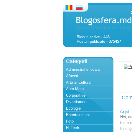
Bloguri active -
446
Posturi publicate -
375457
Categorii
Administratie locala
Afaceri
Arta si Cultura
Auto Moto
Corporative
Com
Divertisment
Ecologie
Gripă
Entertainment
Hei, d
Foto
teste 
Hi-Tech
înecați