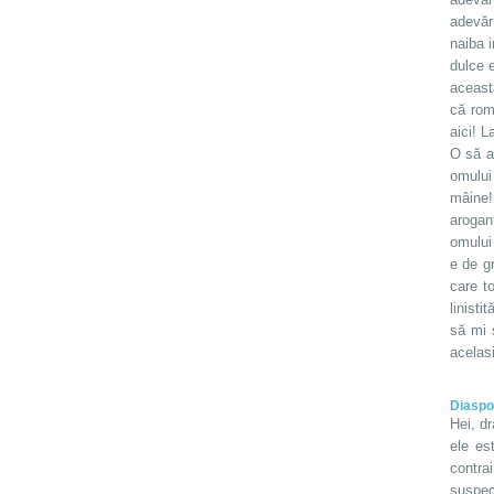
adevăr
naiba i
dulce e
aceast
că rom
aici! L
O să a
omului
mâine!
arogan
omului 
e de gr
care t
linist
să mi 
acelasi
Diaspo
Hei, dr
ele es
contra
suspec