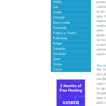
Hobby
pionier
conturi
Job
eu am 
Juridic
gata. 
Lifestyle
naționa
Mass-media
medica
Personale
nimic,
Politica si Politici
peste n
Publicitate
să nu-i
Religie
scopur
Sanatate
semne d
Societate
cazul e
Sport
Stiinta
Vine p
Turism
Hei, dr
să îi 
mie Biț
casă. 
la cap
încuiat
doar c
putut c