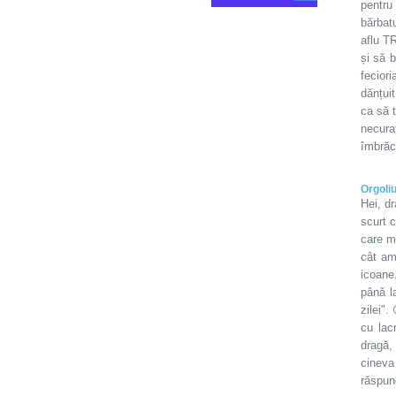
pentru
bărbat
aflu TR
și să 
feciori
dănțuit
ca să t
necura
îmbrăca
Orgoli
Hei, d
scurt 
care mi
cât am
icoane
până l
zilei".
cu lac
dragă, 
cineva
răspun