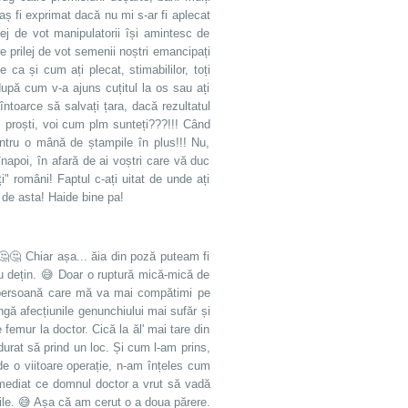
aș fi exprimat dacă nu mi s-ar fi aplecat
ej de vot manipulatorii își amintesc de
are prilej de vot semenii noștri emancipați
ca și cum ați plecat, stimabililor, toți
upă cum v-a ajuns cuțitul la os sau ați
întoarce să salvați țara, dacă rezultatul
tem proști, voi cum plm sunteți???!!! Când
ntru o mână de ștampile în plus!!! Nu,
apoi, în afară de ai voștri care vă duc
ți" români! Faptul c-ați uitat de unde ați
 de asta! Haide bine pa!
🤔🤔 Chiar așa... ăia din poză puteam fi
 nu dețin. 😅 Doar o ruptură mică-mică de
a persoană care mă va mai compătimi pe
ngă afecțiunile genunchiului mai sufăr și
femur la doctor. Cică la ăl' mai tare din
durat să prind un loc. Și cum l-am prins,
e o viitoare operație, n-am înțeles cum
t imediat ce domnul doctor a vrut să vadă
ile. 😅 Așa că am cerut o a doua părere.