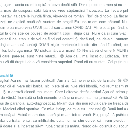
ți ușor... aceia nu-mi inspiră altceva decât silă. Dar e problema mea și nu m-
ta m.ie de diaspora câtă luăm de vreo săptămână încoace... La fiecare pril
 nestăvilită care le inundă ființa, vis-a-vis de românii "lor" de dincolo. La fiec
ilizați ne explică nouă cât suntem de proști! Eu una m-am cam săturat! Nu e 
 din prea mare vina UNUI partid sau a unui CANDIDAT. Ați plecat pe rând, d
ul la cine știe ce povești de adormit copiii, după caz! Nu e ca și cum v-ați 
lor ar fi cel stabilit de voi ca fiind cel corect! Și dacă noi, cei de-aici, sun
dați seama că sunteți DOAR niște marionete folosite din când în când, pe
ililor, buturuga mică NU răstoarnă carul mare! 😉 N-o să vă cheme NIMENI în
i care, pare-se, sunt niște retarzi... 😤 Așa că... mai încet cu judecata, "fra
nu vă dă dreptul de-a vă considera superiori. Parol că nu sunteți! Cel puțin nu
unchi 😅
ragilor! Azi nu mai facem politică!!! Am zis! Că ne vine rău de la mațe! 😅 🤔
Doar că el n-are nici barbă, nici plete și eu nu-s nici blondă, nici reumatism
. Și o artroză oleacă mai mare. Care-i altceva decât artrita! Așa că prim
de vârstă înaintată și boli inerente o să-și ia mare m... mulțumesc! 😉 Pe lâ
ui de paranoia, auto-diagnosticat. Mi-am dus din nou rotula care se freacă de 
. Medicul elitei sportive. Ce mi-e Halep, ce mi-s eu... totuna! 😅 Două luni a 
am scăpat. Adică m-am dus capră și m-am întors vacă. Eu, pregătită psihic d
aba cu tratamentul, cu infiltrațiile, cu... nu mai știu cu ce, că m-am pierdu
 doare și a încercat să-mi rupă cracul cu mâna. Noroc că-i obișnuit cu șocur