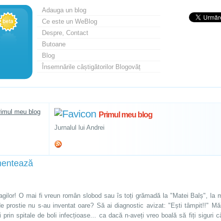
Adauga un blog
Ce este un WeBlog
Despre, Contact
Butoane
Blog
Însemnările câștigătorilor Blogovăț
Primul meu blog
Jurnalul lui Andrei
entează
ragilor! O mai fi vreun român slobod sau îs toți grămadă la "Matei Balș", la m
de prostie nu s-au inventat oare? Să ai diagnostic avizat: "Ești tâmpit!!" M
i prin spitale de boli infecțioase... ca dacă n-aveți vreo boală să fiți siguri