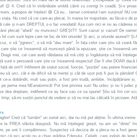
ul! 😉 4. Cred că în străinătate umblă câinii cu covrigi în coadă. Și-s proas
nvers, a-propos de înțeles! 😅 Că eu... taman contrariul l-am susținut! NU cre
 viața. Nu cred că cei care-au plecat, în marea lor majoritate, au făcut-o de
ă cale și n-am DREPTUL s-o fac vreodată! Așa cum nici ei nu au căderea să-
ânii plecați "afară" nu muncesc! GREȘIT!! Sunt cazuri și cazuri! De oamen
a fel cum sunt lepre care ne fac de kkt oriunde! Și aici, și oriunde aiurea!!! 
cuz, o să "jignesc", o să mă "dau mare". În fața celor care știu să ceară fă
 care știe ce înseamnă să muncești până la epuizare, știe ce înseamnă umili
 Dragii mei, cei care aveți răbdarea să mă citiți și îngăduința să mă înțelege
ță sunt o persoană care știe ce înseamnă respectul! Dar îl ofer DOAR dacă î
față de om!!! Infiferent de statut social, funcție, "poziție" sau putere financia
eu să urci, cât e de dificil să te menții și cât de ușor poți fi pus la pământ!
ot ce-a dobândit, mult sau puțin, a fost prin trudă, ambiție, încăpățânare și
ită pe perna mea NEanatomică! Pot ține privirea sus! Nu urăsc și nu îi judec
se dea dreptare, indiferent ce aș face sau ce sa spune! Știu să îmi cer scuz
 timp, să-mi susțin punctul de vedere și să nu mai las călcată în picioare. At
ra
agilor! Cred că "turnăm" un serial aici, dar nu mă pot abține. În ultima vreme 
te la PREA slăvita diasporă. Nu mă înțelegeți greșit, nu am un "dinte" împ
ire, pe unii îi compătimesc. Suspectez că decizia de a pleca nu a fost gene
tez că nici acolo nu e chiar grădina Edenului. Ceilalți, care indoiți de lene 