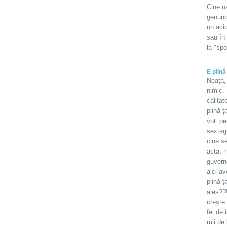
Cine n
genunch
un acid
sau în
la "spo
E plină
Neața,
nimic.
calita
plină ț
vot pe
sextag
cine se
asta, 
guverne
aici av
plină ț
ales??
crește 
fel de
mii de 