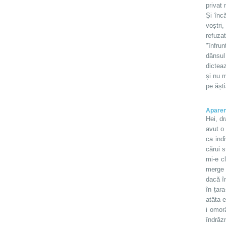
privat 
Și încă
voștri
refuza
"înfru
dânsul
dictea
și nu m
pe ășt
Aparen
Hei, d
avut o 
ca ind
cărui s
mi-e c
merge 
dacă în
în țar
atâta e
i omor
îndrăz