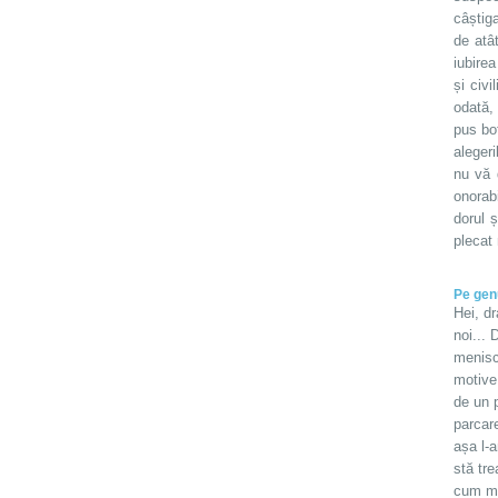
câștiga
de atâ
iubirea
și civ
odată,
pus bot
alegeri
nu vă 
onorab
dorul ș
plecat 
Pe gen
Hei, d
noi... 
menisc
motive 
de un p
parcare
așa l-
stă tre
cum mă