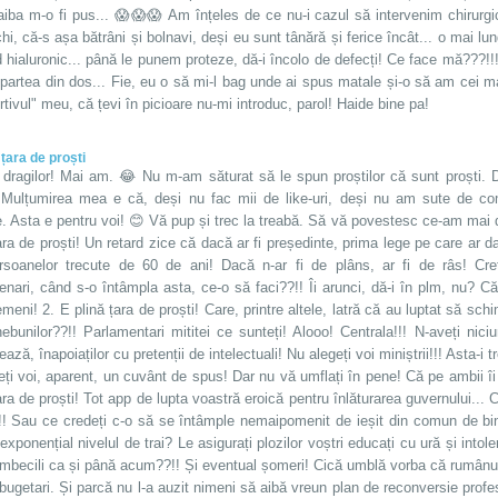
aiba m-o fi pus... 😱😱😱 Am înțeles de ce nu-i cazul să intervenim chirurgi
i, că-s așa bătrâni și bolnavi, deși eu sunt tânără și ferice încât... o mai lu
 hialuronic... până le punem proteze, dă-i încolo de defecți! Ce face mă???!!
 partea din dos... Fie, eu o să mi-l bag unde ai spus matale și-o să am cei ma
rtivul" meu, că țevi în picioare nu-mi introduc, parol! Haide bine pa!
 țara de proști
 dragilor! Mai am. 😂 Nu m-am săturat să le spun proștilor că sunt proști. D
 Mulțumirea mea e că, deși nu fac mii de like-uri, deși nu am sute de come
te. Asta e pentru voi! 😊 Vă pup și trec la treabă. Să vă povestesc ce-am ma
ara de proști! Un retard zice că dacă ar fi președinte, prima lege pe care ar d
rsoanelor trecute de 60 de ani! Dacă n-ar fi de plâns, ar fi de râs! Cre
enari, când s-o întâmpla asta, ce-o să faci??!! Îi arunci, dă-i în plm, nu? Că
meni! 2. E plină țara de proști! Care, printre altele, latră că au luptat să s
nebunilor??!! Parlamentari mititei ce sunteți! Alooo! Centrala!!! N-aveți ni
ază, înapoiaților cu pretenții de intelectuali! Nu alegeți voi miniștrii!!! Asta-i 
eți voi, aparent, un cuvânt de spus! Dar nu vă umflați în pene! Că pe ambii î
ara de proști! Tot app de lupta voastră eroică pentru înlăturarea guvernului...
!! Sau ce credeți c-o să se întâmple nemaipomenit de ieșit din comun de bin
exponențial nivelul de trai? Le asigurați plozilor voștri educați cu ură și into
 imbecili ca și până acum??!! Și eventual șomeri! Cică umblă vorba că rumânu
bugetari. Și parcă nu l-a auzit nimeni să aibă vreun plan de reconversie profes