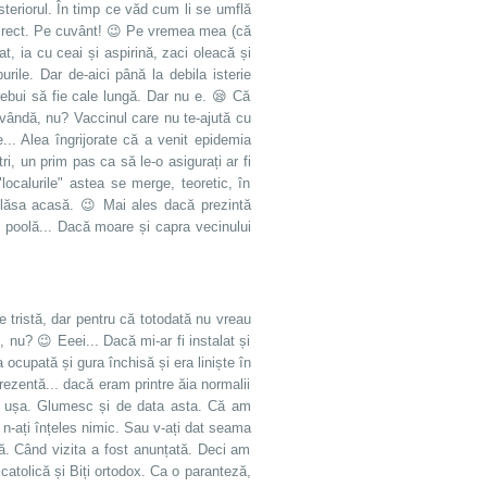
steriorul. În timp ce văd cum li se umflă
l direct. Pe cuvânt! 😉 Pe vremea mea (că
 ia cu ceai și aspirină, zaci oleacă și
ile. Dar de-aici până la debila isterie
trebui să fie cale lungă. Dar nu e. 😪 Că
vândă, nu? Vaccinul care nu te-ajută cu
. Alea îngrijorate că a venit epidemia
ri, un prim pas ca să le-o asigurați ar fi
 "localurile" astea se merge, teoretic, în
e lăsa acasă. 😉 Mai ales dacă prezintă
-n poolă... Dacă moare și capra vecinului
e tristă, dar pentru că totodată nu vreau
nu? 😉 Eeei... Dacă mi-ar fi instalat și
ocupată și gura închisă și era liniște în
ezentă... dacă eram printre ăia normalii
 ușa. Glumesc și de data asta. Că am
r n-ați înțeles nimic. Sau v-ați dat seama
ră. Când vizita a fost anunțată. Deci am
 catolică și Biți ortodox. Ca o paranteză,