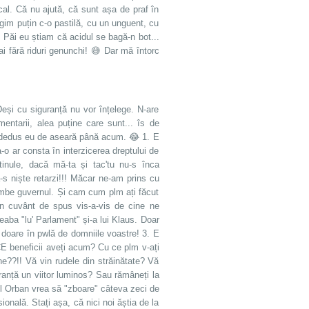
cal. Că nu ajută, că sunt așa de praf în
ngim puțin c-o pastilă, cu un unguent, cu
! Păi eu știam că acidul se bagă-n bot...
i fără riduri genunchi! 😅 Dar mă întorc
eși cu siguranță nu vor înțelege. N-are
ntarii, alea puține care sunt... îs de
i dedus eu de aseară până acum. 😂 1. E
a-o ar consta în interzicerea dreptului de
tinule, dacă mă-ta și tac'tu nu-s înca
-s niște retarzi!!! Măcar ne-am prins cu
chimbe guvernul. Și cam cum plm ați făcut
ciun cuvânt de spus vis-a-vis de cine ne
treaba "lu' Parlament" și-a lui Klaus. Doar
i doare în pwlă de domniile voastre! 3. E
 CE beneficii aveți acum? Cu ce plm v-ați
e??!! Vă vin rudele din străinătate? Vă
leranță un viitor luminos? Sau rămâneți la
l Orban vrea să "zboare" câteva zeci de
ională. Stați așa, că nici noi ăștia de la