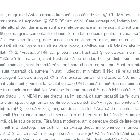
mi, dragii mei! Asta-i urmarea firească a postării de ieri. 😉 GLUMĂ: csf... 
entru mine, că explodez. 😜 SERIOS: am opinii! Care corespund, întâmplător, cu
ale altora! Băi, dar măcar sunt ale mele personale și mi le susțin! Drept urm
) pe marginea comentariilor de ieri. Și n-o fac neapărat pentru că vreau să 
ă citesc, care înțeleg, care uneori nu-s de acord cu mine, nici eu cu ei...
m fără să ne jignim sau să ne dăm block, unfollow sau să folosim alte 
ați. 😉 1. "Frustrat-o"! 😅 Da, prieteni, sunt frustrată! Și ce să vezi, nu mi
întâmplă în țara asta, sunt frustrată că ne conduc hoți și idioți, sunt fru
ă nimic aici, sunt frustrată că viitorul pare al naibii de sumbru! Sunt frustrat
i sunt frustrată că suntem înjurați, judecați, minimizați!!! N-o să reiau sub
ile alegeri! Cu care trăiește! 😉 2. Am acuzat românii din diaspora. NU, nu 
onat vehement și violent la rahatul cu care UNII aruncă în noi! Sau mai bine z
c în numele neamului! Nu! Vorbesc în nume propriu! Și dacă EU hotărăsc să
a dracu'... NIMENI nu are dreptul să îmi spună că sunt proastă! La fel cum n
 că v-am spus, dragi români de dincolo, că sunteți DOAR niște marionete... 
eți tratați! Și, ce să vezi, și noi, cei de-aici, la fel!!! Așa că da... suntem la 
jocul! Pentru cine-a auzit de nenea Filip al II-lea și al lui "Divide et i
entă, că le știu pe toate. Fără falsă modestie, am o oarecare doză de intelige
 mult mai deștepți, mai culți și mai avizați decât mine oriunde în lumea a
eva! 😉 Și am ales să mi le expun și să mi le susțin! Fără să mă fi bătut cu 
ului absolut! Sunt un mare fan al teoriei relativității. Extrapolată! 😉 Ceea 