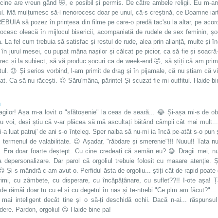
 cine are vreun gând 🤣, e posibil și permis. De către ambele religii. Eu m-
ul. Mă mulțumesc să-l nenorocesc doar pe unul, că-s creștină, ce Doamne iar
EBUIA să pozez în prințesa din filme pe care-o predă tac'su la altar, pe acordu
bocesc oleacă în mijlocul bisericii, acompaniată de rudele de sex feminin, ș
a. La fel cum trebuia să satisfac și restul de rude, alea prin alianță, multe ș
 în jurul mesei, cu pupat mâna nașilor și călcat pe picior, ca să fie și soacră-
rec și la subiect, să vă produc șocuri ca de week-end 🤣, să știți că am primit
tul. 😉 Și serios vorbind, l-am primit de drag și în pijamale, că nu știam că 
t. Ca să nu răcești. 😉 Săru'mâna, părinte! Și scuzat fie-mi outfitul. Haide bi
u
ragilor! Așa m-a lovit o "sfătoșenie" la ceas de seară... 😂 Și-așa mi-s de o
cu voi, deși știu că v-ar plăcea să mă ascultați bătând câmpii cât mai mult..
-a luat patruj' de ani s-o înțeleg. Sper naiba să nu-mi ia încă pe-atât s-o pun 
 termenul de valabilitate. 😉 Așadar, "răbdare și smerenie"!!! Nuuu!! Tata nu
. Era doar foarte deștept. Cu cine credeați că semăn eu? 😅 Dragii mei, nu
a depersonalizare. Dar parol că orgoliul trebuie folosit cu maaare atenție. Ș
 😉 Și-s mândră c-am avut-o. Perfidul ăsta de orgoliu... știți cât de rapid poate
rimi, cu zâmbete, cu disperare, cu încăpățânare, cu suflet??!! I-ote așa! 
de rămâi doar tu cu el și cu degetul în nas și te-ntrebi "Ce plm am făcut?"..
 mai inteligent decât tine și o să-ți deschidă ochii. Dacă n-ai... răspunsul
dere. Pardon, orgoliu! 😉 Haide bine pa!