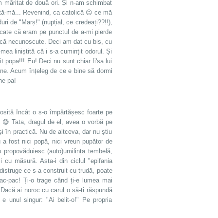
am măritat de două ori. Și n-am schimbat
tă-mă... Revenind, ca catolică 😉 ce mă
ri de "Marș!" (nupțial, ce credeați??!!),
ocate că eram pe punctul de a-mi pierde
i încă necunoscute. Deci am dat cu bis, cu
mea liniștită că i s-a cumințit odorul. Și
 popa!!! Eu! Deci nu sunt chiar fi'sa lui
vine. Acum înțeleg de ce e bine să dormi
ne pa!
bosită încât o s-o împărtășesc foarte pe
. 😅 Tata, dragul de el, avea o vorbă pe
și în practică. Nu de altceva, dar nu știu
 a fost nici popă, nici vreun pupător de
 propovăduiesc (auto)umilința tembelă,
i cu măsură. Asta-i din ciclul "epifania
 distruge ce s-a construit cu trudă, poate
Țac-pac! Ți-o trage când ți-e lumea mai
. Dacă ai noroc cu carul o să-ți răspundă
 e unul singur: "Ai belit-o!" Pe propria