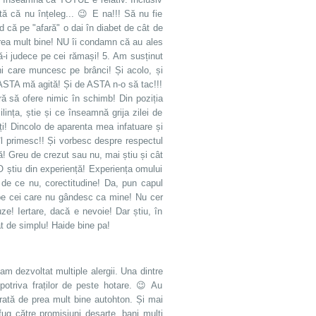
tă că nu înțeleg... 😉 E na!!! Să nu fie
d că pe "afară" o dai în diabet de cât de
 prea mult bine! NU îi condamn că au ales
i judece pe cei rămași! 5. Am susținut
i care muncesc pe brânci! Și acolo, și
Și ASTA mă agită! Și de ASTA n-o să tac!!!
ră să ofere nimic în schimb! Din poziția
nța, știe și ce înseamnă grija zilei de
ți! Dincolo de aparenta mea infatuare și
l primesc!! Și vorbesc despre respectul
ră! Greu de crezut sau nu, mai știu și cât
 O știu din experiență! Experiența omului
, de ce nu, corectitudine! Da, pun capul
 pe cei care nu gândesc ca mine! Nu cer
e! Iertare, dacă e nevoie! Dar știu, în
ât de simplu! Haide bine pa!
am dezvoltat multiple alergii. Una dintre
otriva fraților de peste hotare. 😉 Au
rată de prea mult bine autohton. Și mai
fug către promisiuni deșarte, bani mulți