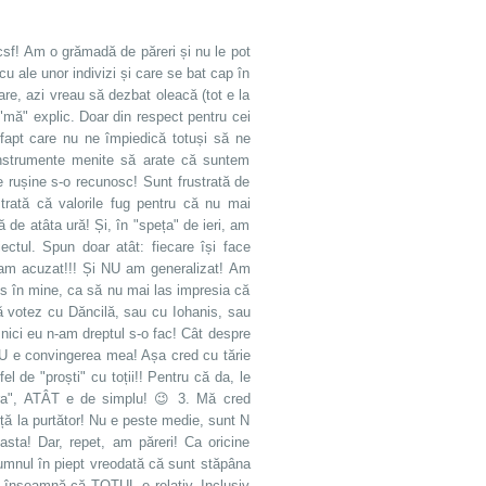
ncsf! Am o grămadă de păreri și nu le pot
 ale unor indivizi și care se bat cap în
are, azi vreau să dezbat oleacă (tot e la
"mă" explic. Doar din respect pentru cei
 fapt care nu ne împiedică totuși să ne
instrumente menite să arate că suntem
-e rușine s-o recunosc! Sunt frustrată de
strată că valorile fug pentru că nu mai
ă de atâta ură! Și, în "speța" de ieri, am
iectul. Spun doar atât: fiecare își face
i-am acuzat!!! Și NU am generalizat! Am
is în mine, ca să nu mai las impresia că
 votez cu Dăncilă, sau cu Iohanis, sau
ici eu n-am dreptul s-o fac! Cât despre
NU e convingerea mea! Așa cred cu tărie
fel de "proști" cu toții!! Pentru că da, le
mpera", ATÂT e de simplu! 😉 3. Mă cred
nță la purtător! Nu e peste medie, sunt N
sta! Dar, repet, am păreri! Ca oricine
pumnul în piept vreodată că sunt stăpâna
ce înseamnă că TOTUL e relativ. Inclusiv