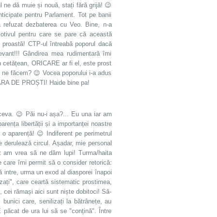
 ne dă muie și nouă, stați fără grijă! 😉
anticipate pentru Parlament. Tot pe banii
c-a refuzat dezbaterea cu Veo. Bine, n-a
 motivul pentru care se pare că această
o proastă! CTP-ul întreabă poporul dacă
evant!!! Gândirea mea rudimentară îmi
 cetățean, ORICARE ar fi el, este prost
 Ce ne făcem? 😉 Vocea poporului i-a adus
 ȚARA DE PROȘTI! Haide bine pa!
ceva. 😉 Păi nu-i așa?... Eu una iar am
rența libertății și a importanței noastre
 o aparență! 😉 Indiferent pe perimetrul
se derulează circul. Așadar, mie personal
cât am vrea să ne dăm lupi! Turma/haita
 care îmi permit să o consider retorică:
să intre, urma un exod al diasporei înapoi
zați", care ceartă sistematic prostimea,
, cei rămași aici sunt niște dobitoci! Să-
bunici care, senilizați la bătrânețe, au
 păcat de ura lui să se "conțină". Între