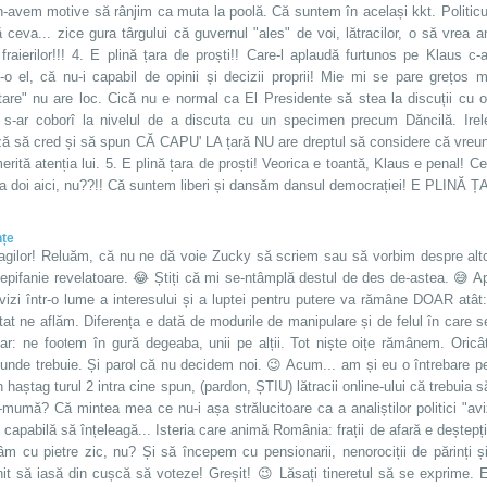
n-avem motive să rânjim ca muta la poolă. Că suntem în același kkt. Politicul
 ceva... zice gura târgului că guvernul "ales" de voi, lătracilor, o să vrea 
, fraierilor!!! 4. E plină țara de proști!! Care-l aplaudă furtunos pe Klaus 
t-o el, că nu-i capabil de opinii și decizii proprii! Mie mi se pare grețos
ntare" nu are loc. Cică nu e normal ca El Presidente să stea la discuții cu 
 s-ar coborî la nivelul de a discuta cu un specimen precum Dăncilă. Irel
ză să cred și să spun CĂ CAPU' LA țară NU are dreptul să considere că vreun
erită atenția lui. 5. E plină țara de proști! Veorica e toantă, Klaus e penal!
ia doi aici, nu??!! Că suntem liberi și dansăm dansul democrației! E PLINĂ
țe
ragilor! Reluăm, că nu ne dă voie Zucky să scriem sau să vorbim despre alt
epifanie revelatoare. 😂 Știți că mi se-ntâmplă destul de des de-astea. 😅 Apa
ivizi într-o lume a interesului și a luptei pentru putere va rămâne DOAR atât:
tat ne aflăm. Diferența e dată de modurile de manipulare și de felul în care 
lar: ne footem în gură degeaba, unii pe alții. Tot niște oițe rămânem. Ori
unde trebuie. Și parol că nu decidem noi. 😉 Acum... am și eu o întrebare pe
 haștag turul 2 intra cine spun, (pardon, ȘTIU) lătracii online-ului că trebuia 
a-mumă? Că mintea mea ce nu-i așa strălucitoare ca a analiștilor politici "avi
 capabilă să înțeleagă... Isteria care animă România: frații de afară e deștepți
âm cu pietre zic, nu? Și să începem cu pensionarii, nenorociții de părinți și 
nit să iasă din cușcă să voteze! Greșit! 😉 Lăsați tineretul să se exprime. E