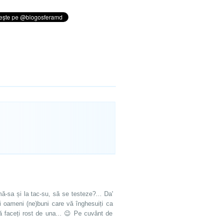
ă-sa și la tac-su, să se testeze?... Da'
ăi oameni (ne)buni care vă înghesuiți ca
 că faceți rost de una... 😉 Pe cuvânt de