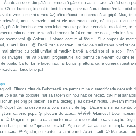
... Ăia de-au scos din pălăria fermecată găselnița asta... cred că râd și cu po
le. Că tot banii noștri sunt în testele alea, chiar dacă nu-i decartăm la spita
avut o vreme numai a mea 😅) când răceai se chema că ai gripă. Marș în pat,
E adevărat, acum virozele sunt și ele mai emancipate, că țin pasul cu timpur
lă, până la îndobitocirea populației credule pe toate canalele mediatice, ar 
mentul minune care te scapă de necaz în 24 de ore, pe ceas, trebuie să se 
 de asemenea! 😉 Aoleuuu!!! Mamă care m-ai făcut... Și a-propos de mame..
oi, și anul ăsta... 😉 Dacă tot vă doare-n... suflet de bunăstarea plozilor voșt
 mai trimiteți cu ochii umflați și mucii-n barbă la grădinițe și la școli. Prin
i de învățare. Nu vă plantați progeniturile aici pentru că n-avem cu cine l
e boală. Că tot lor le faceți rău. Iar bonus și altora, că la durerea voastră
 rezolvat. Haide bine pa!
opa
agilor!!! Fiindcă ziua de Bobotează are pentru mine o semnificație deosebit d
dau voie să mă doboare, hai să facem din nou haz de necaz, că-i mai sănătos, 
ișor un șezlong pe balcon, să mai dezleg și eu câte-un rebus... aveam mintea 
😅 Oops! Dar nu despre asta voiam să zic de fapt. Dacă eram și eu atentă, pr
, știam că vine popa. Și plecam de acasă. 🤣🤣🤣 Glumesc! Doar încuiam
-o. 😉 Dragii mei, pentru că la noi tot neamul e deosebit, o să vă explic. Sigu
ă nu l-am primit pe "aproape fericitul". Așa este! Dar asta se întâmpla asea
ontracara. 🤣 Așadar, noi suntem o familie multi/pluri... cult. 😉 Mai exact, eu