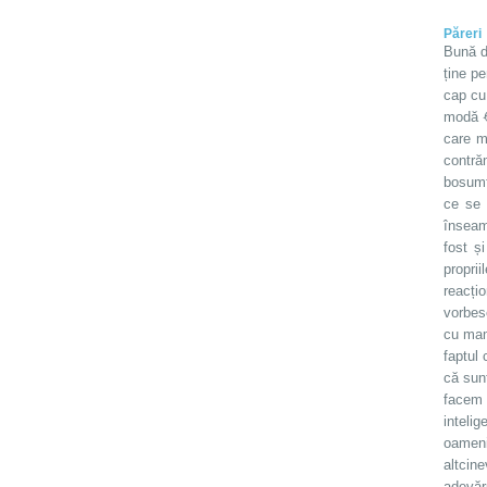
Păreri
Bună di
ține p
cap cu 
modă 
care m
contră
bosumfl
ce se 
înseamn
fost ș
propri
reacți
vorbes
cu mam
faptul
că sunt
facem 
intelig
oameni
altcin
adevăr