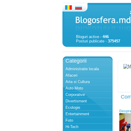
Bloguri active -
446
Posturi publicate -
375457
Categorii
Administratie locala
Afaceri
Arta si Cultura
Auto Moto
Corporative
Com
Divertisment
Ecologie
Despre
Entertainment
Foto
Hi-Tech