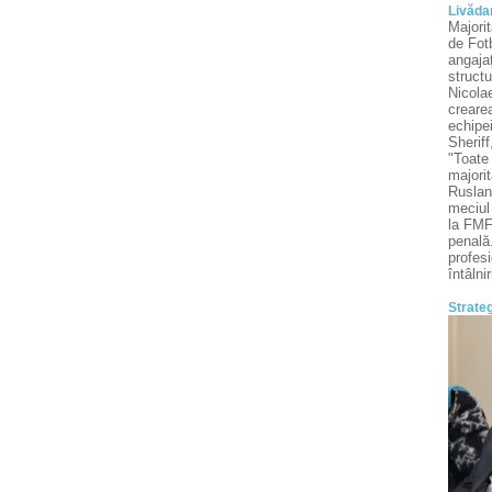
Livădar
Majorit
de Fotb
angajaţ
structu
Nicolae
crearea
echipei
Sheriff
"Toate
majorit
Ruslan
meciul 
la FMF 
penală.
profesi
întâlni
Strateg