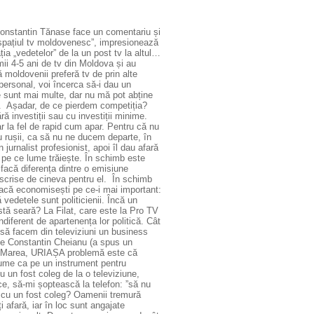
 Constantin Tănase face un comentariu și
„spațiul tv moldovenesc”, impresionează
ia „vedetelor” de la un post tv la altul…
imii 4-5 ani de tv din Moldova și au
 moldovenii preferă tv de prin alte
personal, voi încerca să-i dau un
 sunt mai multe, dar nu mă pot abține
. Așadar, de ce pierdem competiția?
ră investiții sau cu investiții minime.
r la fel de rapid cum apar. Pentru că nu
u rușii, ca să nu ne ducem departe, în
jurnalist profesionist, apoi îl dau afară
e pe ce lume trăiește. În schimb este
 facă diferența dintre o emisiune
scrise de cineva pentru el. În schimb
dacă economisești pe ce-i mai important:
vedetele sunt politicienii. Încă un
stă seară? La Filat, care este la Pro TV
diferent de apartenența lor politică. Cât
ă să facem din televiziuni un business
 pe Constantin Cheianu (a spus un
i”. Marea, URIAȘA problemă este că
 anume ca pe un instrument pentru
un fost coleg de la o televiziune,
ce, să-mi șoptească la telefon: ”să nu
i cu un fost coleg? Oamenii tremură
i afară, iar în loc sunt angajate