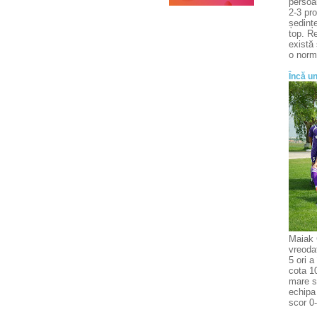
persoa
2-3 pro
ședințe
top. R
există 
o norm
Încă un
Maiak C
vreoda
5 ori a
cota 10
mare sc
echipa
scor 0-