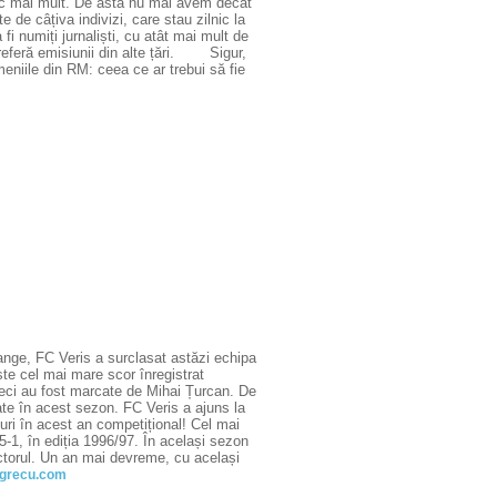
mic mai mult. De asta nu mai avem decât
de câțiva indivizi, care stau zilnic la
fi numiți jurnaliști, cu atât mai mult de
preferă emisiunii din alte țări. Sigur,
meniile din RM: ceea ce ar trebui să fie
nge, FC Veris a surclasat astăzi echipa
ste cel mai mare scor înregistrat
meci au fost marcate de Mihai Țurcan. De
cate în acest sezon. FC Veris a ajuns la
luri în acest an competițional! Cel mai
-1, în ediția 1996/97. În același sezon
uctorul. Un an mai devreme, cu același
grecu.com