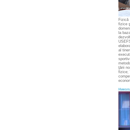
Fizică 
fizice 
domeniu
la baza
dezvolt
USEFS, 
elabor
al tine
execută
sportiv
metodol
ţării n
fizice;
competi
economi
Никола