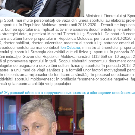
Ministerul Tineretului şi Spo
şi Sport, mai multe personalităţi de vază din lumea sportului au elaborat proiec
şi sportului în Republica Moldova, pentru anii 2013-2020. - Demult se impunea 
. Lumea sportului s-a implicat activ în elaborarea documentului şi le suntem 
 strategiei date, a precizat Ministrul Tineretului şi Sportului. De notat că coord
are a culturii fizice şi sportului în Republica Moldova, pentru anii 2013-2020,
doctor habilitat, doctor universitar, maestru al sportului şi antrenor emerit al
areadocumentului au mai contribuit
, ministru al tineretului şi spor
Ion Cebanu
retului şi sportului Strategia dezvoltării culturii fizice şi sportului în perioada
rii indicaţiei Guvernului Republicii Moldova numărul 1113-659 din 10 august 2
ă şi promovarea sportului în ţară. Scopul elaborării prezentului document constă 
ogiilor de asigurare a dezvoltării culturii fizice şi sportului în perioada 2013- 
oastre, a unui mod de viaţă sănătos şi a formării unor factori motivaţionali pent
 în eficientizarea mijloacelor de fortificare a sănătăţii în procesul de educare a 
tivităţii sportului moldovenesc; în profilaxia fenomenelor sociale negative, fap
că şi la sporirea calităţii vieţii populaţiei.
й Журавский обвинен в коррупционных схемах и обогащении своей семьи