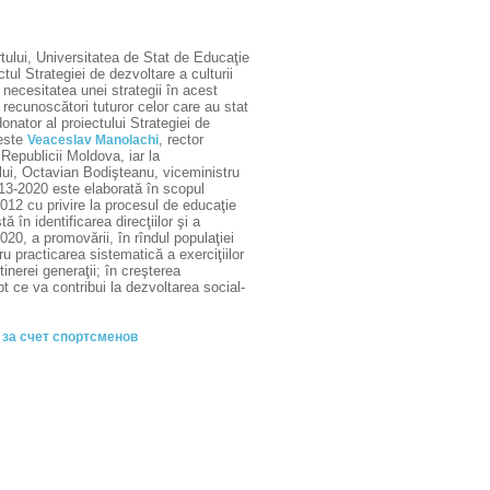
rtului, Universitatea de Stat de Educaţie
tul Strategiei de dezvoltare a culturii
necesitatea unei strategii în acest
recunoscători tuturor celor care au stat
onator al proiectului Strategiei de
 este
, rector
Veaceslav Manolachi
 Republicii Moldova, iar la
tului, Octavian Bodişteanu, viceministru
 2013-2020 este elaborată în scopul
012 cu privire la procesul de educaţie
în identificarea direcţiilor şi a
2020, a promovării, în rîndul populaţiei
ru practicarea sistematică a exerciţiilor
tinerei generaţii; în creşterea
t ce va contribui la dezvoltarea social-
 за счет спортсменов