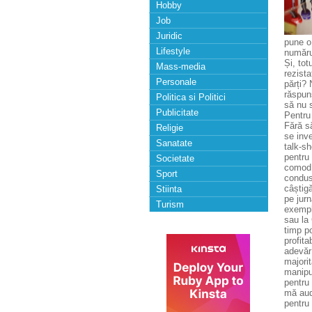
Hobby
Job
Juridic
pune o
Lifestyle
numărul
Și, tot
Mass-media
rezista
Personale
părți? 
răspun
Politica si Politici
să nu 
Publicitate
Pentru 
Fără să
Religie
se inv
Sanatate
talk-sh
pentru 
Societate
comod: 
Sport
condus
câștigă
Stiinta
pe jurn
Turism
exemplu
sau la 
timp po
profit
adevăr
majorit
manipu
pentru 
mă aud
pentru 