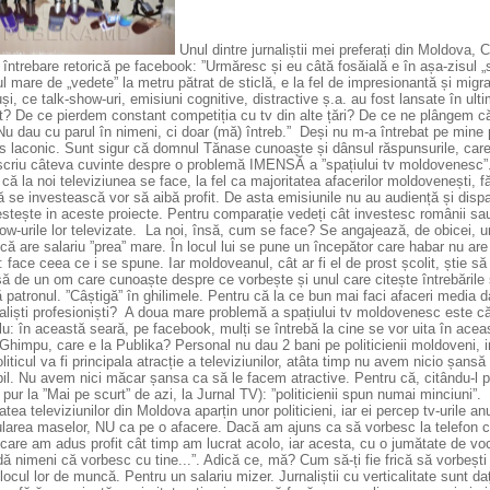
Unul dintre jurnaliștii mei preferați din Moldova,
 întrebare retorică pe facebook: ”Urmăresc și eu câtă fosăială e în așa-zisul 
 mare de „vedete” la metru pătrat de sticlă, e la fel de impresionantă și migraț
uși, ce talk-show-uri, emisiuni cognitive, distractive ș.a. au fost lansate în ult
t? De ce pierdem constant competiția cu tv din alte țări? De ce ne plângem că
Nu dau cu parul în nimeni, ci doar (mă) întreb.” Deși nu m-a întrebat pe mine 
s laconic. Sunt sigur că domnul Tănase cunoaște și dânsul răspunsurile, care
scriu câteva cuvinte despre o problemă IMENSĂ a ”spațiului tv moldovenesc”
că la noi televiziunea se face, la fel ca majoritatea afacerilor moldovenești, fă
 se investească vor să aibă profit. De asta emisiunile nu au audiență și dispa
estește in aceste proiecte. Pentru comparație vedeți cât investesc românii sa
ow-urile lor televizate. La noi, însă, cum se face? Se angajează, de obicei, un 
că are salariu ”prea” mare. În locul lui se pune un începător care habar nu ar
face ceea ce i se spune. Iar moldoveanul, cât ar fi el de prost școlit, știe să
ă de un om care cunoaște despre ce vorbește și unul care citește întrebările 
 patronul. ”Câștigă” în ghilimele. Pentru că la ce bun mai faci afaceri media 
aliști profesioniști? A doua mare problemă a spațiului tv moldovenesc este că 
: în această seară, pe facebook, mulți se întrebă la cine se vor uita în acea
Ghimpu, care e la Publika? Personal nu dau 2 bani pe politicienii moldoveni, in
liticul va fi principala atracție a televiziunilor, atâta timp nu avem nicio șans
abil. Nu avem nici măcar șansa ca să le facem atractive. Pentru că, citându-l
 pur la ”Mai pe scurt” de azi, la Jurnal TV): ”politicienii spun numai minciun
atea televiziunilor din Moldova aparțin unor politicieni, iar ei percep tv-urile
larea maselor, NU ca pe o afacere. Dacă am ajuns ca să vorbesc la telefon cu 
care am adus profit cât timp am lucrat acolo, iar acesta, cu o jumătate de vo
ă nimeni că vorbesc cu tine...”. Adică ce, mă? Cum să-ți fie frică să vorbeșt
locul lor de muncă. Pentru un salariu mizer. Jurnaliștii cu verticalitate sunt daț