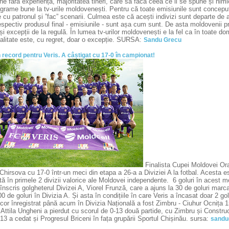
ne fără experiență, majoritatea tineri, care să facă ceea ce li se spune și ni
grame bune la tv-urile moldovenești. Pentru că toate emisiunile sunt concepute 
 cu patronul și ”fac” scenarii. Culmea este că acești indivizi sunt departe de a 
espectiv produsul final - emisiunile - sunt așa cum sunt. De asta moldovenii 
și excepții de la regulă. În lumea tv-urilor moldovenești e la fel ca în toate do
alitate este, cu regret, doar o excepție. SURSA:
Sandu Grecu
 record pentru Veris. A câștigat cu 17-0 în campionat!
Finalista Cupei Moldovei Ora
hirsova cu 17-0 într-un meci din etapa a 26-a a Diviziei A la fotbal. Acesta e
tă în primele 2 divizii valorice ale Moldovei independente. 6 goluri în acest 
 înscris golgheterul Divizei A, Viorel Frunză, care a ajuns la 30 de goluri mar
0 de goluri în Divizia A. Și asta în condițiile în care Veris a încasat doar 2 go
or înregistrat până acum în Divizia Națională a fost Zimbru - Ciuhur Ocnița 15
 Attila Ungheni a pierdut cu scorul de 0-13 două partide, cu Zimbru și Constr
13 a cedat și Progresul Briceni în fața grupării Sportul Chișinău. sursa:
sandu