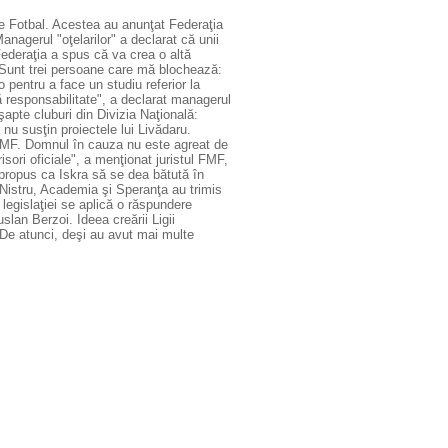
 de Fotbal. Acestea au anunţat Federaţia
anagerul "oţelarilor" a declarat că unii
Federaţia a spus că va crea o altă
 "Sunt trei persoane care mă blochează:
pentru a face un studiu referior la
ă responsabilitate", a declarat managerul
şapte cluburi din Divizia Naţională:
nu susţin proiectele lui Livădaru.
 FMF. Domnul în cauza nu este agreat de
sori oficiale", a menţionat juristul FMF,
propus ca Iskra să se dea bătută în
, Nistru, Academia şi Speranţa au trimis
legislaţiei se aplică o răspundere
slan Berzoi. Ideea creării Ligii
. De atunci, deşi au avut mai multe