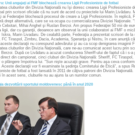
u: Unii angajaţi ai FMF blochează crearea Ligii Profesioniste de fotbal
atea cluburilor din Divizia Naţională nu îşi doresc crearea Ligii Profesioniste
al prin scrisori oficiale că nu sunt de acord cu proiectele lui Marin Livădaru. M
i ai Federaţiei blochează procesul de creare a Ligii Profesioniste. În replică, 
ră drept alternativă, care se va ocupa cu comercializarea Diviziei Naţionale.
 Cebotari, Mihai Anghel şi Ruslan Berzoi. Am propus Federaţiei 50 mii de euro 
 ligii, dar cu garanţii, deoarece am observat la unii colaboratori ai FMF o mic
 Iskra, Marin Livadaru. De cealaltă parte, Federaţia a prezentat scrisori de la 
, FC Tiraspol, Zimbru, Dacia, Academia, Speranţa şi Nistru, în care anunţă că 
 aceste declaraţii nu corespund adevărului şi au ca scop denigrarea imaginii
atea cluburilor din Divizia Naţională, care ne-au comunicat acest lucru prin scri
 Berzoi. După ce Livădaru a acuzat conducerea Sheriff-ului de faptul că i s-a 
direct din campionat, cinci cluburi din Divizia Naţională: Sheriff, FC Tiraspol
o plângere împotriva lui. "Sun nişte acuzaţii grave. Pentru aşa ceva conform 
 Aceste declaraţii vor fi examinate la şedinţa Comitetului de Etică", a spus Ru
oniste de fotbal a fost lansată în 2011 de câţiva patroni din Divizia Naţională
ri în acest sens, cluburile nu au ajuns la un numitor comun.
ia dezvoltării sportului moldovenesc până în anul 2020