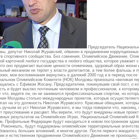
Председатель Национального Олимпийского комитета Молдовы, депутат Николай Журавский, обвинен в продвижении коррупционных схем и расхищении финансовых средств спортивного сообщества. Без сомнения, Олимпийское Движение, Олимпийские игры являются, бесспорно, визитной карточкой любого государства и любого общества, которое уважает себя и желает доказать всему миру и себе, что оно продвигает высокие ценности олимпизма, здоровый образ жизни и спорт для всех. Этот огромный социальный механизм не терпит у власти дилетантов, а тем более фальшь и пустые обещания. Когда я обдумывал эти строки, мои воспоминания вернулись в далекий 2000 год и в период после Олимпийских Игр в Сиднее, когда в Национальном Олимпийском Комитете (НОК) Молдовы произошла «великая перемена». С «огромной радостью» мы распрощались с Ефимом Жосану, Председателем, покинувшим свой пост, о котором я только сейчас понял, что он был, есть и будет высоко почтенным человеком и профессионалом, к которому я отнесся с пренебрежением, потому что, видите ли, он не занимался профессиональным спортом, но который принес для Олимпийского Движения Молдовы столько международных проектов, которые осуществляются и по сей день, и двумя руками продвигал на эту должность Николая Журавского. Красивые обещания, которые тогда казались достоверными, лились ручьем из уст Николая Журавского, и мы тогда поверили что, наконец, олимпийский спорт в нашей стране познает преуспевание и расцвет. Мы верили, что будут внедрены новые проекты, которые приведут к появлению спортивных результатов на Олимпийских Играх, Национальный Олимпийский Комитет обзаведется собственным офисом, Профильные Федерации будут находиться в новом построенном здании, что будет построена Олимпийская База в Ромэнешть, будут поддержаны олимпийские территориальные агентства, Олимпийская Аллея, для которой не требовалось больших вложений, и многое другое. После первого мандата господина Николая Журавского, в развитии и естественном продвижении Олимпийского Движения не произошло, и не было осуществлено ничего из того, что было намечено, напротив, ресурсы, накапливающиеся на счетах НОК, удивительным образом исчезали, и, несмотря на это, мы дали ему еще один шанс, переизбрав его на второй мандат. Мы тогда думали, что это первое испытание для профессионального спортсмена на новой очень важной должности, может он не разобрался со всеми механизмами управления, и на втором сроке дела пойдут совершенно по-другому. По сути, изменения были, но личные, бренд Николай Журавский: Республика Молдова на Олимпийских Играх в Афинах не выиграла ни одной медали, а 50 процентов издательской площади «Sport Plus» и годовых издательств НОКа зарезервированы для семьи Журавского, словно времена культа личности никогда не стихали в стенах этого высокого органа управления олимпийским спортом в стране, и которые затмевают спортивную ценность команды олимпийских спортсменов молдаван, которые представили нашу страну. Производится полная или частичная абстракция европейских и международных соревнований, будто они не являются национальной ценностью и не способствуют Олимпийскому Движению Республики Молдова. Случайно или нет, только за два срока на должности Председателя НОК, Николай Журавский стал владельцем двух особняков в мун. Кишинев стоимостью около 500 тысяч евро каждый, двух квартир по 120 тысяч каждая, двух роскошных автомобилей стоимостью 70 и 60 тысяч евро соответственно, магазина в торговом центре MallDova площадью 400 кв. м. Интересно, откуда у него это все? Досталось в наследство от своих родителей? Парадоксально, но ни один хороший спортсмен за последние годы не был обеспечен со стороны НОК жилищем в мун. Кишинев, хотя бы дверью или окном, не говоря уже об удобствах. Благодаря премьер-министру Республики Молдова, Владу Филату, олимпийские спортсмены, при содействии спонсоров, были обеспечены квартирами и существенными денежными призами. Отсюда мы можем выяснить, что умножение господин Председатель НОК, Н. Журавский, выучил на отлично, а вот деление ему не так хорошо далось. Хотя, Регламент и Олимпийский Устав не разрешает избирать Председателя НОК на два срока подряд, с очевидными нарушениями этих нормативных актов, которые предусматривают тот факт, что процесс избрания Председателя осуществляется демократическим образом и закрытом голосованием, вы были переизбраны на должность Председателя НОК на третий срок путем открытого голосования, навязанного Вами, для того, чтобы воспрепятствовать использованию права на свободное выражение присутствующих делегатов. С самовольным нарушением ст.46 и 49 Устава Национального Олимпийского Комитета, который ясно предусматривает, что «члены Исполнительных Комитетов НОК и их Председатели не могут быть членами политических партий и групп», Олимпийское и спортивное Движение в любой стране является неполитическим и прозрачным, а Вы, будучи депутатом в Парламенте Республики Молдова вежливо «приняли» должность Пред