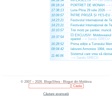
04:59:54
INTERSECȚII
—»
Leo Butn
09:18:14
PORTRET DE MONAH
—»
17:38:13
Luna Plina 29 iulie 2026
—»
10:09:57
ÎNTRE PROZĂ ȘI YES-EU
14:23:21
Festivslul Internațional de T
14:23:21
Festivalul Internațional de T
10:10:57
Trei morți pe șantier, muncă 
💥 EXCLUSIV: Moldoveanul Da
19:37:54
spaniol
—»
Sandu GRECU
16:28:52
Prima ediție a Turneului Mem
09:04:42
Ialoveni Armonios 1994, reve
Sistemul care vrea să răstoa
11:46:06
—»
Sandu GRECU
© 2007 – 2026. BlogoSfera - Bloguri din Moldova
Căutare avansată