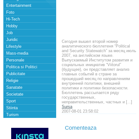
Entertainment
Foto
Hi-Tech
Hobby
Job
Juridic
Сегодня вышел второй номер
аналитического бюллетеня “Political
Lifestyle
and Security Statewatch” за месяц июль
Mass-media
2007, на английском языке.
Personale
Выпускаемый Институтом развития и
социальных инициатив “Viitorul”
Politica si Politici
(будущее), он представляет анализ
Publicitate
главных событий в стране за
прошедший месяц по направлениям
Religie
внутренней политики, внешней
Sanatate
политики и политики безопасности.
Бюллетень рассылается ряду
Societate
государственных,
Sport
неправительственных, частных и [...]
Sursa
Stiinta
2007-08-01 23:58:02
Turism
Comenteaza