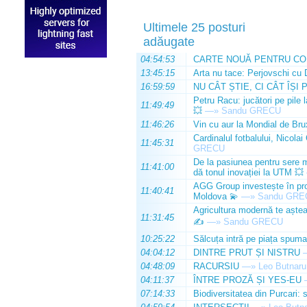
Ultimele 25 posturi
adăugate
04:54:53
CARTE NOUĂ PENTRU CO
13:45:15
Arta nu tace: Perjovschi cu 
16:59:59
NU CÂT ȘTIE, CI CÂT ÎȘI 
Petru Racu: jucători pe pile 
11:49:49
💥
—»
Sandu GRECU
11:46:26
Vin cu aur la Mondial de Bru
Cardinalul fotbalului, Nicolai
11:45:31
GRECU
De la pasiunea pentru sere m
11:41:00
dă tonul inovației la UTM 💥
AGG Group investește în prod
11:40:41
Moldova 💫
—»
Sandu GRE
Agricultura modernă te așteap
11:31:45
✍️
—»
Sandu GRECU
10:25:22
Sălcuța intră pe piața spuma
04:04:12
DINTRE PRUT ȘI NISTRU
04:48:09
RACURSIU
—»
Leo Butnaru
04:11:37
ÎNTRE PROZĂ ȘI YES-EU
07:14:33
Biodiversitatea din Purcari: 