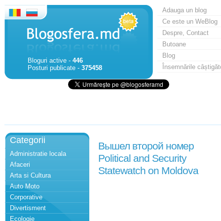
Adauga un blog
Ce este un WeBlog
Despre, Contact
Butoane
Blog
Bloguri active -
446
Însemnările câștigăt
Posturi publicate -
375458
Categorii
Вышел второй номер
Administratie locala
Political and Security
Afaceri
Statewatch on Moldova
Arta si Cultura
Auto Moto
Corporative
Divertisment
Ecologie