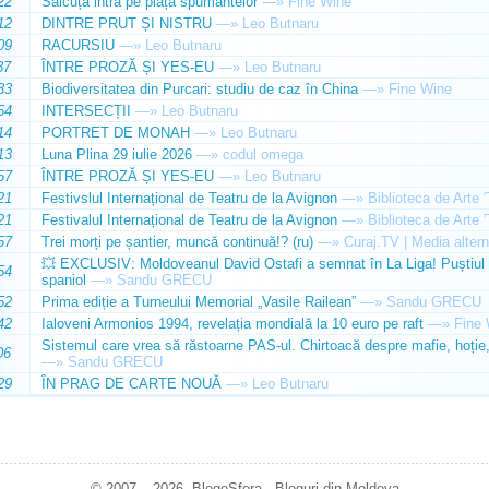
22
Sălcuța intră pe piața spumantelor
—»
Fine Wine
12
DINTRE PRUT ȘI NISTRU
—»
Leo Butnaru
09
RACURSIU
—»
Leo Butnaru
37
ÎNTRE PROZĂ ȘI YES-EU
—»
Leo Butnaru
33
Biodiversitatea din Purcari: studiu de caz în China
—»
Fine Wine
54
INTERSECȚII
—»
Leo Butnaru
14
PORTRET DE MONAH
—»
Leo Butnaru
13
Luna Plina 29 iulie 2026
—»
codul omega
57
ÎNTRE PROZĂ ȘI YES-EU
—»
Leo Butnaru
21
Festivslul Internațional de Teatru de la Avignon
—»
Biblioteca de Arte 
21
Festivalul Internațional de Teatru de la Avignon
—»
Biblioteca de Arte 
57
Trei morți pe șantier, muncă continuă!? (ru)
—»
Curaj.TV | Media altern
💥 EXCLUSIV: Moldoveanul David Ostafi a semnat în La Liga! Puștiul d
54
spaniol
—»
Sandu GRECU
52
Prima ediție a Turneului Memorial „Vasile Railean”
—»
Sandu GRECU
42
Ialoveni Armonios 1994, revelația mondială la 10 euro pe raft
—»
Fine 
Sistemul care vrea să răstoarne PAS-ul. Chirtoacă despre mafie, hoție, 
06
—»
Sandu GRECU
29
ÎN PRAG DE CARTE NOUĂ
—»
Leo Butnaru
© 2007 – 2026. BlogoSfera - Bloguri din Moldova