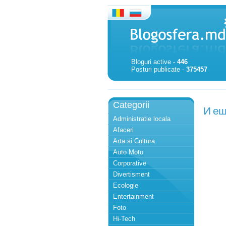
Bloguri active -
446
Posturi publicate -
375457
Categorii
И ещ
Administratie locala
Afaceri
Arta si Cultura
Auto Moto
Corporative
Divertisment
Ecologie
Entertainment
Foto
Hi-Tech