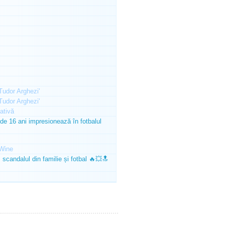
'Tudor Arghezi'
'Tudor Arghezi'
ativă
e 16 ani impresionează în fotbalul
Wine
scandalul din familie și fotbal 🔥💥🔝