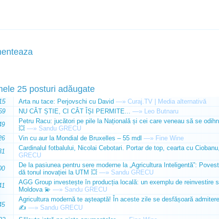
enteaza
mele 25 posturi adăugate
15
Arta nu tace: Perjovschi cu David
—»
Curaj.TV | Media alternativă
59
NU CÂT ȘTIE, CI CÂT ÎȘI PERMITE...
—»
Leo Butnaru
Petru Racu: jucători pe pile la Națională și cei care veneau să se odihn
49
💥
—»
Sandu GRECU
26
Vin cu aur la Mondial de Bruxelles – 55 mdl
—»
Fine Wine
Cardinalul fotbalului, Nicolai Cebotari. Portar de top, cearta cu Ciobanu,
31
GRECU
De la pasiunea pentru sere moderne la „Agricultura Inteligentă”: Poves
00
dă tonul inovației la UTM 💥
—»
Sandu GRECU
AGG Group investește în producția locală: un exemplu de reinvestire s
41
Moldova 💫
—»
Sandu GRECU
Agricultura modernă te așteaptă! În aceste zile se desfășoară admiterea 
45
✍️
—»
Sandu GRECU