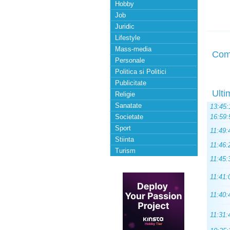
Hobby
Job
Juridic
Lifestyle
Mass-media
Com
Personale
Politica si Politici
Publicitate
Ulti
Religie
Sanatate
13:45:
Societate
16:59:
Sport
11:49:
Stiinta
11:46:
Turism
11:45:
11:41:
11:40:
11:31: