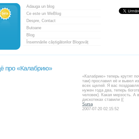
Adauga un blog
Ce este un WeBlog
Despre, Contact
Butoane
Blog
Însemnările câștigătorilor Blogovăț
ё про «Калабрию»
«Калабрию» теперь крутят поч
там) прославил её и вывел из
всех щелей. Я вас поздравля
нужен года два, теперь богот
человек). Какая мерзость. А 
дискотеках ставили ((
Sursa
2007-07-20 02:15:52