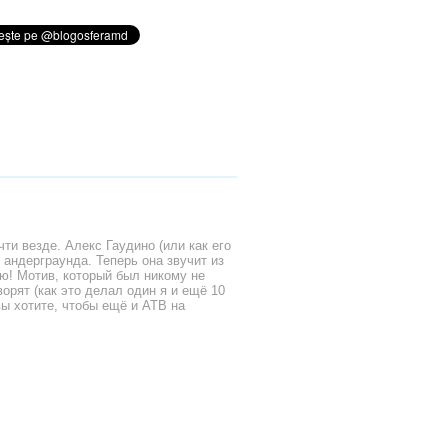
ти везде. Алекс Гаудино (или как его
 андерграунда. Теперь она звучит из
ю! Мотив, который был никому не
ворят (как это делал один я и ещё 10
вы хотите, чтобы ещё и ATB на