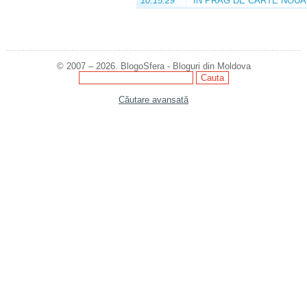
10:15:29
ÎN PRAG DE CARTE NOUĂ
© 2007 – 2026. BlogoSfera - Bloguri din Moldova
Căutare avansată