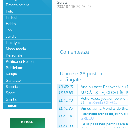
Sursa
Entertainment
2007-07-16 20:46:29
Foto
Hi-Tech
Hobby
Job
Juridic
Lifestyle
Mass-media
Comenteaza
Personale
Politica si Politici
Publicitate
Ultimele 25 posturi
Religie
adăugate
Sanatate
Societate
13:45:15
Arta nu tace: Perjovschi cu 
16:59:59
NU CÂT ȘTIE, CI CÂT ÎȘI 
Sport
Petru Racu: jucători pe pile 
Stiinta
11:49:49
💥
—»
Sandu GRECU
Turism
11:46:26
Vin cu aur la Mondial de Bru
Cardinalul fotbalului, Nicolai
11:45:31
GRECU
De la pasiunea pentru sere m
11:41:00