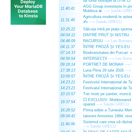
dă tonul inovației la UTM 💥
AGG Group investește în prod
11:40:41
Moldova 💫
—»
Sandu GRE
Agricultura modernă te așteap
11:31:45
✍️
—»
Sandu GRECU
10:25:22
Sălcuța intră pe piața spuma
04:04:12
DINTRE PRUT ȘI NISTRU
04:48:09
RACURSIU
—»
Leo Butnaru
04:11:37
ÎNTRE PROZĂ ȘI YES-EU
07:14:33
Biodiversitatea din Purcari: 
04:59:54
INTERSECȚII
—»
Leo Butn
09:18:14
PORTRET DE MONAH
—»
17:38:13
Luna Plina 29 iulie 2026
—»
10:09:57
ÎNTRE PROZĂ ȘI YES-EU
14:23:21
Festivslul Internațional de T
14:23:21
Festivalul Internațional de T
10:10:57
Trei morți pe șantier, muncă 
💥 EXCLUSIV: Moldoveanul Da
19:37:54
spaniol
—»
Sandu GRECU
16:28:52
Prima ediție a Turneului Mem
09:04:42
Ialoveni Armonios 1994, reve
Sistemul care vrea să răstoa
11:46:06
—»
Sandu GRECU