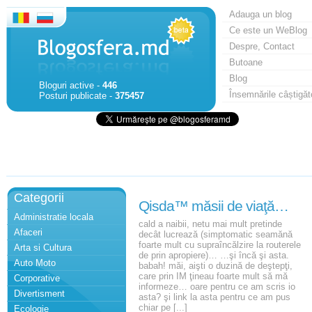
Adauga un blog
Ce este un WeBlog
Despre, Contact
Butoane
Blog
Bloguri active -
446
Însemnările câștigăt
Posturi publicate -
375457
Categorii
Qisda™ măsii de viaţă…
Administratie locala
cald a naibii, netu mai mult pretinde
Afaceri
decât lucrează (simptomatic seamănă
foarte mult cu supraîncălzire la routerele
Arta si Cultura
de prin apropiere)… …şi încă şi asta.
Auto Moto
babah! măi, aişti o duzină de deştepţi,
care prin IM ţineau foarte mult să mă
Corporative
informeze… oare pentru ce am scris io
Divertisment
asta? şi link la asta pentru ce am pus
chiar pe [...]
Ecologie