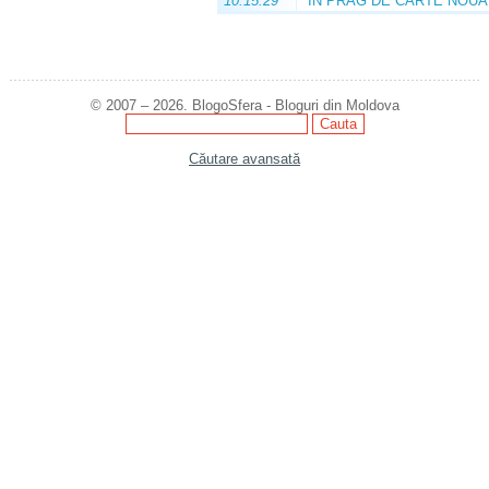
10:15:29
ÎN PRAG DE CARTE NOUĂ
© 2007 – 2026. BlogoSfera - Bloguri din Moldova
Căutare avansată