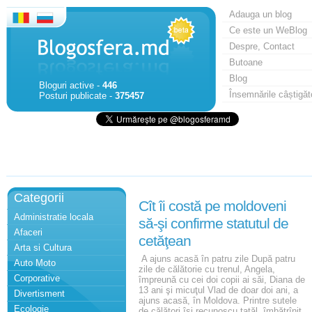
Adauga un blog
Ce este un WeBlog
Despre, Contact
Butoane
Blog
Bloguri active -
446
Însemnările câștigăt
Posturi publicate -
375457
Categorii
Cît îi costă pe moldoveni
Administratie locala
să-şi confirme statutul de
Afaceri
cetăţean
Arta si Cultura
A ajuns acasă în patru zile După patru
Auto Moto
zile de călătorie cu trenul, Angela,
Corporative
împreună cu cei doi copii ai săi, Diana de
13 ani şi micuţul Vlad de doar doi ani, a
Divertisment
ajuns acasă, în Moldova. Printre sutele
Ecologie
de călători îşi recunoscu tatăl, îmbătrînit