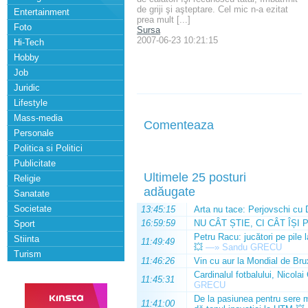
de griji şi aşteptare. Cel mic n-a ezitat
Entertainment
prea mult [...]
Foto
Sursa
2007-06-23 10:21:15
Hi-Tech
Hobby
Job
Juridic
Lifestyle
Mass-media
Comenteaza
Personale
Politica si Politici
Publicitate
Ultimele 25 posturi
Religie
adăugate
Sanatate
Societate
13:45:15
Arta nu tace: Perjovschi cu 
16:59:59
NU CÂT ȘTIE, CI CÂT ÎȘI 
Sport
Petru Racu: jucători pe pile 
Stiinta
11:49:49
💥
—»
Sandu GRECU
Turism
11:46:26
Vin cu aur la Mondial de Bru
Cardinalul fotbalului, Nicolai
11:45:31
GRECU
De la pasiunea pentru sere m
11:41:00