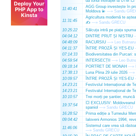
dă tonul inovației la UTM 💥
AGG Group investește în prod
11:40:41
Moldova 💫
—»
Sandu GRE
Agricultura modernă te așteap
11:31:45
✍️
—»
Sandu GRECU
10:25:22
Sălcuța intră pe piața spuma
04:04:12
DINTRE PRUT ȘI NISTRU
04:48:09
RACURSIU
—»
Leo Butnaru
04:11:37
ÎNTRE PROZĂ ȘI YES-EU
07:14:33
Biodiversitatea din Purcari: 
04:59:54
INTERSECȚII
—»
Leo Butn
09:18:14
PORTRET DE MONAH
—»
17:38:13
Luna Plina 29 iulie 2026
—»
10:09:57
ÎNTRE PROZĂ ȘI YES-EU
14:23:21
Festivslul Internațional de T
14:23:21
Festivalul Internațional de T
10:10:57
Trei morți pe șantier, muncă 
💥 EXCLUSIV: Moldoveanul Da
19:37:54
spaniol
—»
Sandu GRECU
16:28:52
Prima ediție a Turneului Mem
09:04:42
Ialoveni Armonios 1994, reve
Sistemul care vrea să răstoa
11:46:06
—»
Sandu GRECU