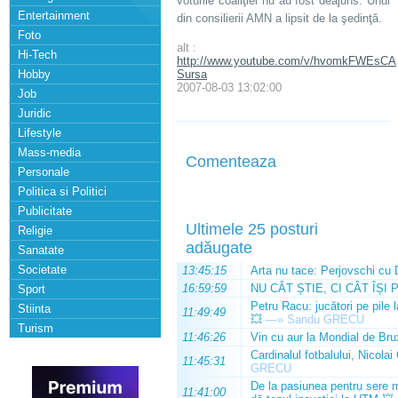
voturile coaliţiei nu au fost deajuns. Unul
Entertainment
din consilierii AMN a lipsit de la şedinţă.
Foto
alt :
Hi-Tech
http://www.youtube.com/v/hvomkFWEsCA
Hobby
Sursa
2007-08-03 13:02:00
Job
Juridic
Lifestyle
Mass-media
Comenteaza
Personale
Politica si Politici
Publicitate
Ultimele 25 posturi
Religie
adăugate
Sanatate
Societate
13:45:15
Arta nu tace: Perjovschi cu 
16:59:59
NU CÂT ȘTIE, CI CÂT ÎȘI 
Sport
Petru Racu: jucători pe pile 
Stiinta
11:49:49
💥
—»
Sandu GRECU
Turism
11:46:26
Vin cu aur la Mondial de Bru
Cardinalul fotbalului, Nicolai
11:45:31
GRECU
De la pasiunea pentru sere m
11:41:00