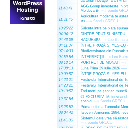
dă tonul inovației la UTM 💥
AGG Group investește în prod
11:40:41
Moldova 💫
—»
Sandu GRE
Agricultura modernă te așteap
11:31:45
✍️
—»
Sandu GRECU
10:25:22
Sălcuța intră pe piața spuma
04:04:12
DINTRE PRUT ȘI NISTRU
04:48:09
RACURSIU
—»
Leo Butnaru
04:11:37
ÎNTRE PROZĂ ȘI YES-EU
07:14:33
Biodiversitatea din Purcari: 
04:59:54
INTERSECȚII
—»
Leo Butn
09:18:14
PORTRET DE MONAH
—»
17:38:13
Luna Plina 29 iulie 2026
—»
10:09:57
ÎNTRE PROZĂ ȘI YES-EU
14:23:21
Festivslul Internațional de T
14:23:21
Festivalul Internațional de T
10:10:57
Trei morți pe șantier, muncă 
💥 EXCLUSIV: Moldoveanul Da
19:37:54
spaniol
—»
Sandu GRECU
16:28:52
Prima ediție a Turneului Mem
09:04:42
Ialoveni Armonios 1994, reve
Sistemul care vrea să răstoa
11:46:06
—»
Sandu GRECU