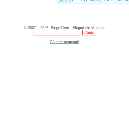
10:15:29
ÎN PRAG DE CARTE NOUĂ
© 2007 – 2026. BlogoSfera - Bloguri din Moldova
Căutare avansată