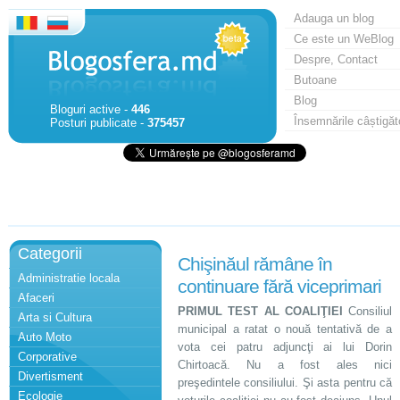
Adauga un blog
Ce este un WeBlog
Despre, Contact
Butoane
Blog
Bloguri active -
446
Însemnările câștigăt
Posturi publicate -
375457
Categorii
Chişinăul rămâne în
Administratie locala
continuare fără viceprimari
Afaceri
PRIMUL TEST AL COALIŢIEI
Consiliul
Arta si Cultura
municipal a ratat o nouă tentativă de a
Auto Moto
vota cei patru adjuncţi ai lui Dorin
Corporative
Chirtoacă. Nu a fost ales nici
Divertisment
preşedintele consiliului. Şi asta pentru că
Ecologie