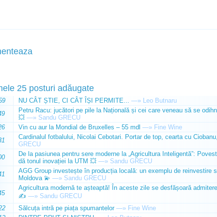
enteaza
mele 25 posturi adăugate
59
NU CÂT ȘTIE, CI CÂT ÎȘI PERMITE...
—»
Leo Butnaru
Petru Racu: jucători pe pile la Națională și cei care veneau să se odihn
49
💥
—»
Sandu GRECU
26
Vin cu aur la Mondial de Bruxelles – 55 mdl
—»
Fine Wine
Cardinalul fotbalului, Nicolai Cebotari. Portar de top, cearta cu Ciobanu,
31
GRECU
De la pasiunea pentru sere moderne la „Agricultura Inteligentă”: Poves
00
dă tonul inovației la UTM 💥
—»
Sandu GRECU
AGG Group investește în producția locală: un exemplu de reinvestire s
41
Moldova 💫
—»
Sandu GRECU
Agricultura modernă te așteaptă! În aceste zile se desfășoară admiterea 
45
✍️
—»
Sandu GRECU
22
Sălcuța intră pe piața spumantelor
—»
Fine Wine