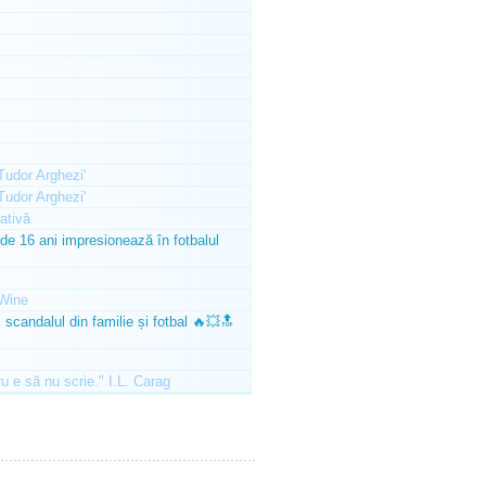
'Tudor Arghezi'
'Tudor Arghezi'
ativă
e 16 ani impresionează în fotbalul
Wine
scandalul din familie și fotbal 🔥💥🔝
ru e să nu scrie." I.L. Carag