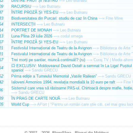
12
DINTRE PRUT ȘI NISTRU
—»
Leo Butnaru
09
RACURSIU
—»
Leo Butnaru
37
ÎNTRE PROZĂ ȘI YES-EU
—»
Leo Butnaru
33
Biodiversitatea din Purcari: studiu de caz în China
—»
Fine Wine
54
INTERSECȚII
—»
Leo Butnaru
14
PORTRET DE MONAH
—»
Leo Butnaru
13
Luna Plina 29 iulie 2026
—»
codul omega
57
ÎNTRE PROZĂ ȘI YES-EU
—»
Leo Butnaru
21
Festivslul Internațional de Teatru de la Avignon
—»
Biblioteca de Arte 
21
Festivalul Internațional de Teatru de la Avignon
—»
Biblioteca de Arte 
57
Trei morți pe șantier, muncă continuă!? (ru)
—»
Curaj.TV | Media altern
💥 EXCLUSIV: Moldoveanul David Ostafi a semnat în La Liga! Puștiul d
54
spaniol
—»
Sandu GRECU
52
Prima ediție a Turneului Memorial „Vasile Railean”
—»
Sandu GRECU
42
Ialoveni Armonios 1994, revelația mondială la 10 euro pe raft
—»
Fine 
Sistemul care vrea să răstoarne PAS-ul. Chirtoacă despre mafie, hoție, 
06
—»
Sandu GRECU
29
ÎN PRAG DE CARTE NOUĂ
—»
Leo Butnaru
05
World Cup
—»
APort | "Pentru un român care știe citi, cel mai greu luc
© 2007 – 2026. BlogoSfera - Bloguri din Moldova