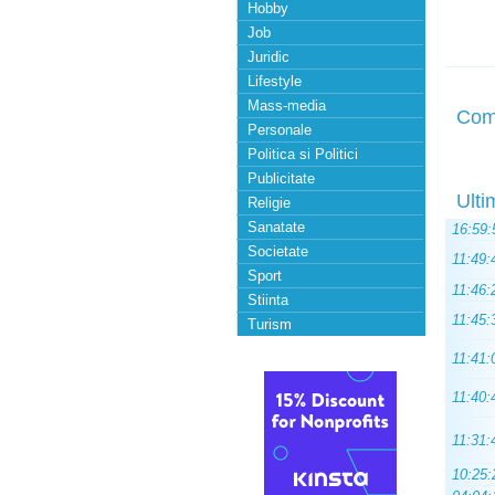
Hobby
Job
Juridic
Lifestyle
Mass-media
Com
Personale
Politica si Politici
Publicitate
Ulti
Religie
Sanatate
16:59:
Societate
11:49:
Sport
11:46:
Stiinta
11:45:
Turism
11:41:
11:40:
11:31:
10:25: