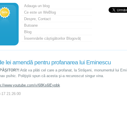
Adauga un blog
Ce este un WeBlog
Despre, Contact
Butoane
Blog
Însemnările câștigătorilor Blogovăț
e lei amendă pentru profanarea lui Eminescu
PĂŞITOR?!
Atât va plăti cel care a profanat, la Străşeni, monumentul lui E
nav psihic. Poliţiştii spun că acesta şi-a recunoscut singur vina.
p://www.youtube.com/v/68Ks6lEypbk
-17 21:26:00