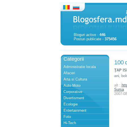
Bloguri active -
446
Posturi publicate -
375456
Categorii
100 d
Administratie locala
ŢAP IS
Afaceri
ani, bol
Arta si Cultura
alt :
htt
Auto Moto
Sursa
Corporative
2007-08
Divertisment
Ecologie
Entertainment
Foto
Hi-Tech