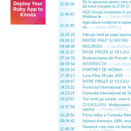
De la pasiunea pentru sere m
11:41:00
dă tonul inovației la UTM 💥
AGG Group investește în prod
11:40:41
Moldova 💫
—»
Sandu GRE
Agricultura modernă te așteap
11:31:45
✍️
—»
Sandu GRECU
10:25:22
Sălcuța intră pe piața spuma
04:04:12
DINTRE PRUT ȘI NISTRU
04:48:09
RACURSIU
—»
Leo Butnaru
04:11:37
ÎNTRE PROZĂ ȘI YES-EU
07:14:33
Biodiversitatea din Purcari: 
04:59:54
INTERSECȚII
—»
Leo Butn
09:18:14
PORTRET DE MONAH
—»
17:38:13
Luna Plina 29 iulie 2026
—»
10:09:57
ÎNTRE PROZĂ ȘI YES-EU
14:23:21
Festivslul Internațional de T
14:23:21
Festivalul Internațional de T
10:10:57
Trei morți pe șantier, muncă 
💥 EXCLUSIV: Moldoveanul Da
19:37:54
spaniol
—»
Sandu GRECU
16:28:52
Prima ediție a Turneului Mem
09:04:42
Ialoveni Armonios 1994, reve
Sistemul care vrea să răstoa
11:46:06