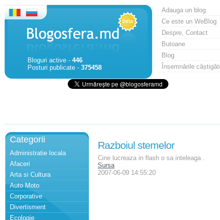
Adauga un blog
Ce este un WeBlog
Despre, Contact
Butoane
Blog
Bloguri active -
446
Însemnările câștigăt
Posturi publicate -
375458
Categorii
Razboiul stemelor
Administratie locala
Cine lucreaza in flash o sa inteleaga .
Afaceri
Sursa
2007-06-09 14:55:20
Arta si Cultura
Auto Moto
Corporative
Divertisment
Ecologie