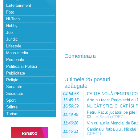
Entertainment
Foto
Hi-Tech
Hobby
Job
Juridic
Lifestyle
Mass-media
Comenteaza
Personale
Politica si Politici
Publicitate
Ultimele 25 posturi
Religie
adăugate
Sanatate
Societate
04:54:53
CARTE NOUĂ PENTRU CO
13:45:15
Arta nu tace: Perjovschi cu 
Sport
16:59:59
NU CÂT ȘTIE, CI CÂT ÎȘI 
Stiinta
Petru Racu: jucători pe pile 
Turism
11:49:49
💥
—»
Sandu GRECU
11:46:26
Vin cu aur la Mondial de Bru
Cardinalul fotbalului, Nicolai
11:45:31
GRECU