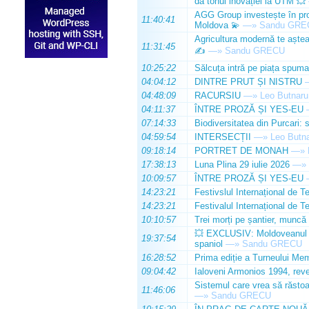
dă tonul inovației la UTM 💥
AGG Group investește în prod
11:40:41
Moldova 💫
—»
Sandu GRE
Agricultura modernă te așteap
11:31:45
✍️
—»
Sandu GRECU
10:25:22
Sălcuța intră pe piața spuma
04:04:12
DINTRE PRUT ȘI NISTRU
04:48:09
RACURSIU
—»
Leo Butnaru
04:11:37
ÎNTRE PROZĂ ȘI YES-EU
07:14:33
Biodiversitatea din Purcari: 
04:59:54
INTERSECȚII
—»
Leo Butn
09:18:14
PORTRET DE MONAH
—»
17:38:13
Luna Plina 29 iulie 2026
—»
10:09:57
ÎNTRE PROZĂ ȘI YES-EU
14:23:21
Festivslul Internațional de T
14:23:21
Festivalul Internațional de T
10:10:57
Trei morți pe șantier, muncă 
💥 EXCLUSIV: Moldoveanul Da
19:37:54
spaniol
—»
Sandu GRECU
16:28:52
Prima ediție a Turneului Mem
09:04:42
Ialoveni Armonios 1994, reve
Sistemul care vrea să răstoa
11:46:06
—»
Sandu GRECU