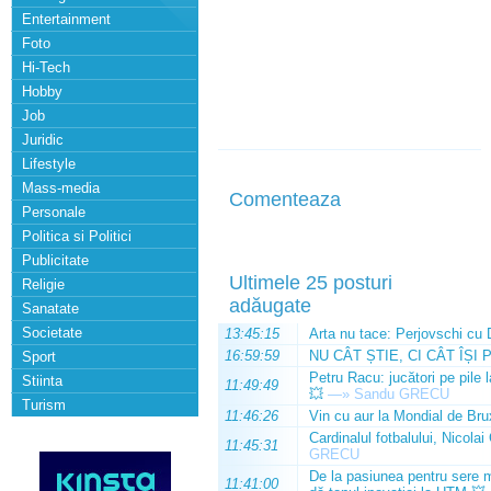
Entertainment
Foto
Hi-Tech
Hobby
Job
Juridic
Lifestyle
Mass-media
Comenteaza
Personale
Politica si Politici
Publicitate
Ultimele 25 posturi
Religie
adăugate
Sanatate
Societate
13:45:15
Arta nu tace: Perjovschi cu 
16:59:59
NU CÂT ȘTIE, CI CÂT ÎȘI 
Sport
Petru Racu: jucători pe pile 
Stiinta
11:49:49
💥
—»
Sandu GRECU
Turism
11:46:26
Vin cu aur la Mondial de Bru
Cardinalul fotbalului, Nicolai
11:45:31
GRECU
De la pasiunea pentru sere m
11:41:00