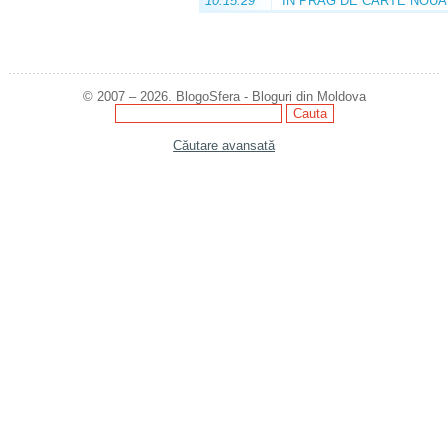
10:15:29
ÎN PRAG DE CARTE NOUĂ
© 2007 – 2026. BlogoSfera - Bloguri din Moldova
Căutare avansată