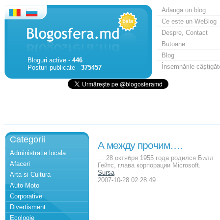
Adauga un blog
Ce este un WeBlog
Despre, Contact
Butoane
Blog
Bloguri active -
446
Însemnările câștigăt
Posturi publicate -
375457
Categorii
А между прочим….
Administratie locala
… 28 октября 1955 года родился Билл
Afaceri
Гейтс, глава корпорации Microsoft.
Sursa
Arta si Cultura
2007-10-28 02:28:49
Auto Moto
Corporative
Divertisment
Ecologie