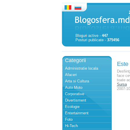
Bloguri active -
447
Posturi publicate -
375456
Categorii
Este 
Administratie locala
Desfiinţ
Afaceri
face cev
toate ac
Arta si Cultura
Sursa
Auto Moto
2007-10
Corporative
Divertisment
Ecologie
Entertainment
Foto
Hi-Tech