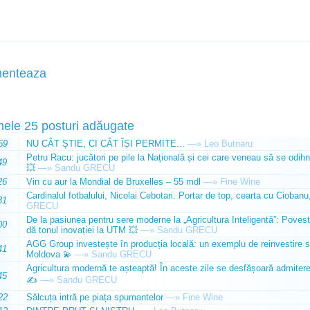
enteaza
mele 25 posturi adăugate
59
NU CÂT ȘTIE, CI CÂT ÎȘI PERMITE...
—»
Leo Butnaru
Petru Racu: jucători pe pile la Națională și cei care veneau să se odihn
49
💥
—»
Sandu GRECU
26
Vin cu aur la Mondial de Bruxelles – 55 mdl
—»
Fine Wine
Cardinalul fotbalului, Nicolai Cebotari. Portar de top, cearta cu Ciobanu,
31
GRECU
De la pasiunea pentru sere moderne la „Agricultura Inteligentă”: Poves
00
dă tonul inovației la UTM 💥
—»
Sandu GRECU
AGG Group investește în producția locală: un exemplu de reinvestire s
41
Moldova 💫
—»
Sandu GRECU
Agricultura modernă te așteaptă! În aceste zile se desfășoară admiterea 
45
✍️
—»
Sandu GRECU
22
Sălcuța intră pe piața spumantelor
—»
Fine Wine