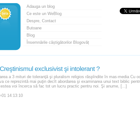
Adauga un blog
Ce este un WeBlog
Despre, Contact
Butoane
Blog
Însemnările câștigătorilor Blogovăț
Creştinismul exclusivist şi intolerant ?
area a 3 mituri de toleranţă şi pluralism religios răspîndite în mas-media Cu o
a ce reprezintă mai puţin decît abordarea şi examinarea unui text biblic pentru
estea voi încerca să fac tot un lucru practic pentru noi. Şi anume, [...]
-01 14:13:10