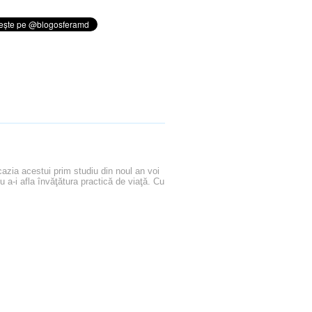
cazia acestui prim studiu din noul an voi
 a-i afla învăţătura practică de viaţă. Cu