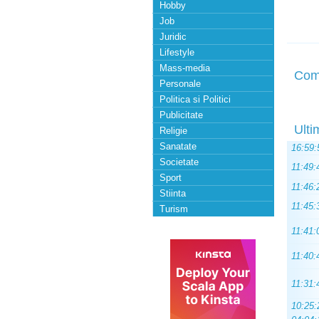
Hobby
Job
Juridic
Lifestyle
Mass-media
Com
Personale
Politica si Politici
Publicitate
Ulti
Religie
Sanatate
16:59:
Societate
11:49:
Sport
11:46:
Stiinta
11:45:
Turism
11:41:
11:40:
11:31:
10:25: