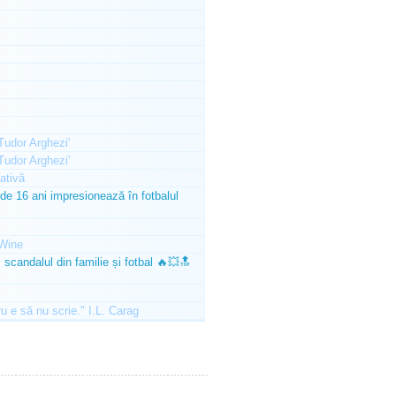
'Tudor Arghezi'
'Tudor Arghezi'
ativă
e 16 ani impresionează în fotbalul
Wine
scandalul din familie și fotbal 🔥💥🔝
ru e să nu scrie." I.L. Carag