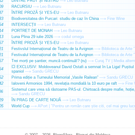
12
DINTRE PRUT ȘI NISTRU
—»
Leo Butnaru
09
RACURSIU
—»
Leo Butnaru
37
ÎNTRE PROZĂ ȘI YES-EU
—»
Leo Butnaru
33
Biodiversitatea din Purcari: studiu de caz în China
—»
Fine Wine
54
INTERSECȚII
—»
Leo Butnaru
14
PORTRET DE MONAH
—»
Leo Butnaru
13
Luna Plina 29 iulie 2026
—»
codul omega
57
ÎNTRE PROZĂ ȘI YES-EU
—»
Leo Butnaru
21
Festivslul Internațional de Teatru de la Avignon
—»
Biblioteca de Arte 
21
Festivalul Internațional de Teatru de la Avignon
—»
Biblioteca de Arte 
57
Trei morți pe șantier, muncă continuă!? (ru)
—»
Curaj.TV | Media altern
💥 EXCLUSIV: Moldoveanul David Ostafi a semnat în La Liga! Puștiul d
54
spaniol
—»
Sandu GRECU
52
Prima ediție a Turneului Memorial „Vasile Railean”
—»
Sandu GRECU
42
Ialoveni Armonios 1994, revelația mondială la 10 euro pe raft
—»
Fine 
Sistemul care vrea să răstoarne PAS-ul. Chirtoacă despre mafie, hoție, 
06
—»
Sandu GRECU
29
ÎN PRAG DE CARTE NOUĂ
—»
Leo Butnaru
05
World Cup
—»
APort | "Pentru un român care știe citi, cel mai greu luc
© 2007 – 2026. BlogoSfera - Bloguri din Moldova