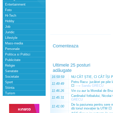
Entertainment
Foto
Hi-Tech
Hobby
Job
Juridic
Lifestyle
Mass-media
Comenteaza
Personale
Politica si Politici
Publicitate
Ultimele 25 posturi
Religie
adăugate
Sanatate
Societate
16:59:59
NU CÂT ȘTIE, CI CÂT ÎȘI 
Petru Racu: jucători pe pile 
Sport
11:49:49
💥
—»
Sandu GRECU
Stiinta
11:46:26
Vin cu aur la Mondial de Bru
Turism
Cardinalul fotbalului, Nicolai
11:45:31
GRECU
De la pasiunea pentru sere m
11:41:00
dă tonul inovației la UTM 💥