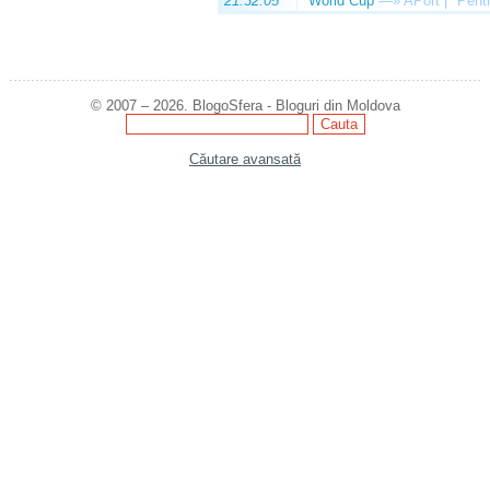
21:32:05
World Cup
—»
APort | "Pentr
© 2007 – 2026. BlogoSfera - Bloguri din Moldova
Căutare avansată