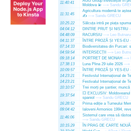
AGG Group investește în prod
11:40:41
Moldova 💫
—»
Sandu GRE
Agricultura modernă te așteap
11:31:45
✍️
—»
Sandu GRECU
10:25:22
Sălcuța intră pe piața spuma
04:04:12
DINTRE PRUT ȘI NISTRU
04:48:09
RACURSIU
—»
Leo Butnaru
04:11:37
ÎNTRE PROZĂ ȘI YES-EU
07:14:33
Biodiversitatea din Purcari: 
04:59:54
INTERSECȚII
—»
Leo Butn
09:18:14
PORTRET DE MONAH
—»
17:38:13
Luna Plina 29 iulie 2026
—»
10:09:57
ÎNTRE PROZĂ ȘI YES-EU
14:23:21
Festivslul Internațional de T
14:23:21
Festivalul Internațional de T
10:10:57
Trei morți pe șantier, muncă 
💥 EXCLUSIV: Moldoveanul Da
19:37:54
spaniol
—»
Sandu GRECU
16:28:52
Prima ediție a Turneului Mem
09:04:42
Ialoveni Armonios 1994, reve
Sistemul care vrea să răstoa
11:46:06
—»
Sandu GRECU
10:15:29
ÎN PRAG DE CARTE NOUĂ