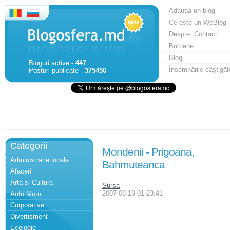
Adauga un blog
Ce este un WeBlog
Despre, Contact
Butoane
Blog
Bloguri active -
447
Însemnările câștigăt
Posturi publicate -
375456
Categorii
Mondenii - Prigoana,
Administratie locala
Bahmuteanca
Afaceri
Arta si Cultura
Sursa
2007-08-19 01:23:41
Auto Moto
Corporative
Divertisment
Ecologie