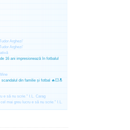
'Tudor Arghezi'
'Tudor Arghezi'
ativă
e 16 ani impresionează în fotbalul
Wine
scandalul din familie și fotbal 🔥💥🔝
ru e să nu scrie." I.L. Carag
 cel mai greu lucru e să nu scrie." I.L.