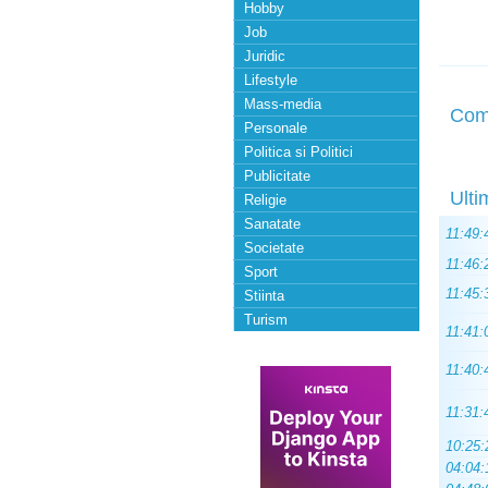
Hobby
Job
Juridic
Lifestyle
Mass-media
Com
Personale
Politica si Politici
Publicitate
Ulti
Religie
Sanatate
11:49:
Societate
11:46:
Sport
11:45:
Stiinta
Turism
11:41:
11:40:
11:31:
10:25:
04:04: