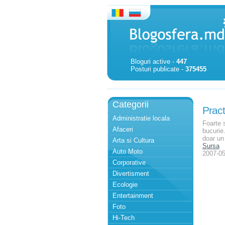
Bloguri active -
447
Posturi publicate -
375455
Categorii
Pract
Administratie locala
Foarte s
Afaceri
bucurie…
doar un
Arta si Cultura
Sursa
Auto Moto
2007-05
Corporative
Divertisment
Ecologie
Entertainment
Foto
Hi-Tech