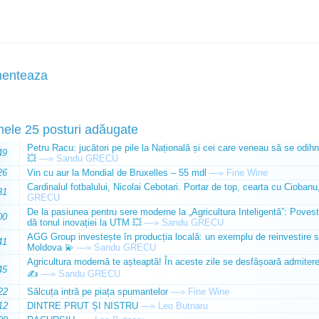
enteaza
mele 25 posturi adăugate
Petru Racu: jucători pe pile la Națională și cei care veneau să se odihn
49
💥
—»
Sandu GRECU
26
Vin cu aur la Mondial de Bruxelles – 55 mdl
—»
Fine Wine
Cardinalul fotbalului, Nicolai Cebotari. Portar de top, cearta cu Ciobanu,
31
GRECU
De la pasiunea pentru sere moderne la „Agricultura Inteligentă”: Poves
00
dă tonul inovației la UTM 💥
—»
Sandu GRECU
AGG Group investește în producția locală: un exemplu de reinvestire s
41
Moldova 💫
—»
Sandu GRECU
Agricultura modernă te așteaptă! În aceste zile se desfășoară admiterea 
45
✍️
—»
Sandu GRECU
22
Sălcuța intră pe piața spumantelor
—»
Fine Wine
12
DINTRE PRUT ȘI NISTRU
—»
Leo Butnaru