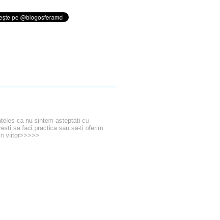
inteles ca nu sintem asteptati cu
esti sa faci practica sau sa-ti oferim
in viitor>>>>>