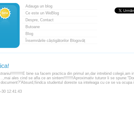
Adauga un blog
Ce este un WeBlog
Despre, Contact
Butoane
Blog
Însemnările câștigătorilor Blogovăț
ica!
traniu!!!!!!!!!!E bine sa facem practica din primul an,dar intrebind colegii,am 
,mai ales cind se afla ce an sintem!!!!!!!!Aproximativ tuturor li se spune:”Dor
 document?”Absurd,fiindca studentul doreste sa inteleaga cu ce se va ocupa 
-30 12:41:43