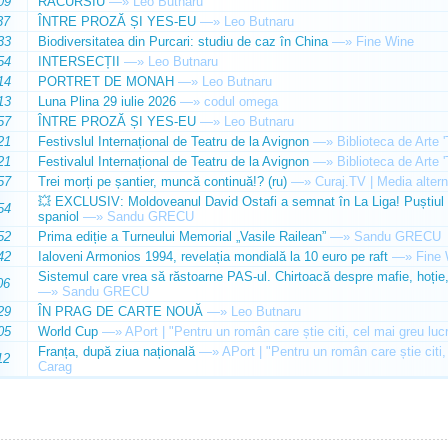
09
RACURSIU
—»
Leo Butnaru
37
ÎNTRE PROZĂ ȘI YES-EU
—»
Leo Butnaru
33
Biodiversitatea din Purcari: studiu de caz în China
—»
Fine Wine
54
INTERSECȚII
—»
Leo Butnaru
14
PORTRET DE MONAH
—»
Leo Butnaru
13
Luna Plina 29 iulie 2026
—»
codul omega
57
ÎNTRE PROZĂ ȘI YES-EU
—»
Leo Butnaru
21
Festivslul Internațional de Teatru de la Avignon
—»
Biblioteca de Arte 
21
Festivalul Internațional de Teatru de la Avignon
—»
Biblioteca de Arte 
57
Trei morți pe șantier, muncă continuă!? (ru)
—»
Curaj.TV | Media altern
💥 EXCLUSIV: Moldoveanul David Ostafi a semnat în La Liga! Puștiul d
54
spaniol
—»
Sandu GRECU
52
Prima ediție a Turneului Memorial „Vasile Railean”
—»
Sandu GRECU
42
Ialoveni Armonios 1994, revelația mondială la 10 euro pe raft
—»
Fine 
Sistemul care vrea să răstoarne PAS-ul. Chirtoacă despre mafie, hoție, 
06
—»
Sandu GRECU
29
ÎN PRAG DE CARTE NOUĂ
—»
Leo Butnaru
05
World Cup
—»
APort | "Pentru un român care știe citi, cel mai greu luc
Franța, după ziua națională
—»
APort | "Pentru un român care știe citi,
12
Carag