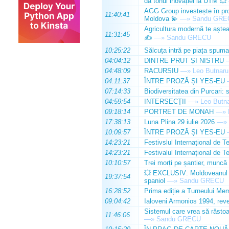
dă tonul inovației la UTM 💥
AGG Group investește în prod
11:40:41
Moldova 💫
—»
Sandu GRE
Agricultura modernă te așteap
11:31:45
✍️
—»
Sandu GRECU
10:25:22
Sălcuța intră pe piața spuma
04:04:12
DINTRE PRUT ȘI NISTRU
04:48:09
RACURSIU
—»
Leo Butnaru
04:11:37
ÎNTRE PROZĂ ȘI YES-EU
07:14:33
Biodiversitatea din Purcari: 
04:59:54
INTERSECȚII
—»
Leo Butn
09:18:14
PORTRET DE MONAH
—»
17:38:13
Luna Plina 29 iulie 2026
—»
10:09:57
ÎNTRE PROZĂ ȘI YES-EU
14:23:21
Festivslul Internațional de T
14:23:21
Festivalul Internațional de T
10:10:57
Trei morți pe șantier, muncă 
💥 EXCLUSIV: Moldoveanul Da
19:37:54
spaniol
—»
Sandu GRECU
16:28:52
Prima ediție a Turneului Mem
09:04:42
Ialoveni Armonios 1994, reve
Sistemul care vrea să răstoa
11:46:06
—»
Sandu GRECU