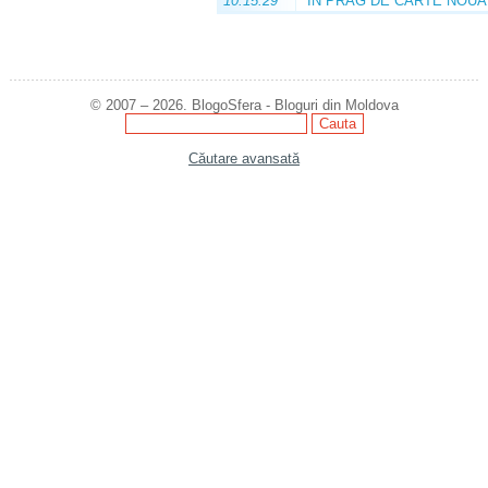
10:15:29
ÎN PRAG DE CARTE NOUĂ
© 2007 – 2026. BlogoSfera - Bloguri din Moldova
Căutare avansată