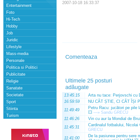
2007-10-18 16:33:37
Entertainment
Foto
Hi-Tech
Hobby
Job
Juridic
Lifestyle
Mass-media
Comenteaza
Personale
Politica si Politici
Publicitate
Ultimele 25 posturi
Religie
adăugate
Sanatate
Societate
13:45:15
Arta nu tace: Perjovschi cu 
16:59:59
NU CÂT ȘTIE, CI CÂT ÎȘI 
Sport
Petru Racu: jucători pe pile 
Stiinta
11:49:49
💥
—»
Sandu GRECU
Turism
11:46:26
Vin cu aur la Mondial de Bru
Cardinalul fotbalului, Nicolai
11:45:31
GRECU
De la pasiunea pentru sere m
11:41:00