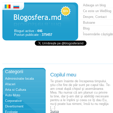
Adauga un blog
Ce este un WeBlog
Despre, Contact
Butoane
Blog
Bloguri active -
446
Însemnările câștigăt
Posturi publicate -
375457
Categorii
Copilul meu
Administratie locala
Te ştiam înainte de începerea timpului,
Afaceri
ştiu cîte fire de păr sunt pe capul tău. Te-
am creat după chipul şi asemănarea
Arta si Cultura
Mea. Nu numai că am planuri cu privire
Auto Moto
la tine, dar ţi-am dat şi abilităţi necesare
pentru a le înplini şi ceea ce îţi dau Eu,
Corporative
nu-ţi poate lua nimeni, însă tu nu neglija
Divertisment
[...]
Sursa
Ecologie