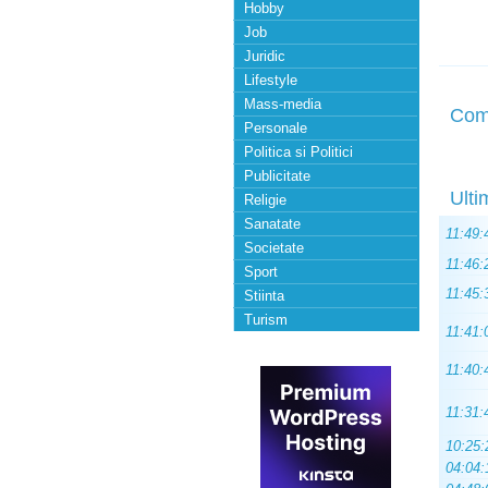
Hobby
Job
Juridic
Lifestyle
Mass-media
Com
Personale
Politica si Politici
Publicitate
Ulti
Religie
Sanatate
11:49:
Societate
11:46:
Sport
11:45:
Stiinta
Turism
11:41:
11:40:
11:31:
10:25:
04:04: