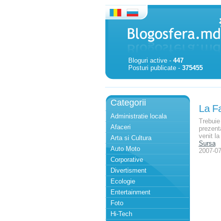
Bloguri active -
447
Posturi publicate -
375455
Categorii
La Fa
Administratie locala
Trebuie 
Afaceri
prezent
venit l
Arta si Cultura
Sursa
Auto Moto
2007-07
Corporative
Divertisment
Ecologie
Entertainment
Foto
Hi-Tech