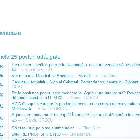
enteaza
mele 25 posturi adăugate
Petru Racu: jucători pe pile la Națională și cei care veneau să se odihn
49
💥
—»
Sandu GRECU
26
Vin cu aur la Mondial de Bruxelles – 55 mdl
—»
Fine Wine
Cardinalul fotbalului, Nicolai Cebotari. Portar de top, cearta cu Ciobanu,
31
GRECU
De la pasiunea pentru sere moderne la „Agricultura Inteligentă”: Poves
00
dă tonul inovației la UTM 💥
—»
Sandu GRECU
AGG Group investește în producția locală: un exemplu de reinvestire s
41
Moldova 💫
—»
Sandu GRECU
Agricultura modernă te așteaptă! În aceste zile se desfășoară admiterea 
45
✍️
—»
Sandu GRECU
22
Sălcuța intră pe piața spumantelor
—»
Fine Wine
12
DINTRE PRUT ȘI NISTRU
—»
Leo Butnaru