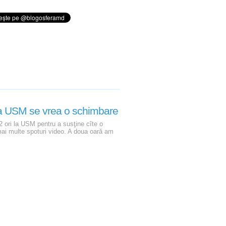
 la USM se vrea o schimbare
2 ori la USM pentru a susţine cîte o
mai multe spoturi video. A doua oară am