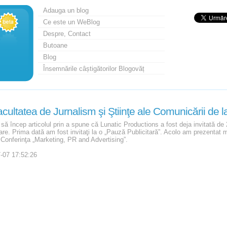
Adauga un blog
Ce este un WeBlog
Despre, Contact
Butoane
Blog
Însemnările câștigătorilor Blogovăț
cultatea de Jurnalism şi Ştiinţe ale Comunicării de
să încep articolul prin a spune că Lunatic Productions a fost deja invitată de 
are. Prima dată am fost invitaţi la o „Pauză Publicitară”. Acolo am prezentat 
a Conferinţa „Marketing, PR and Advertising”.
-07 17:52:26