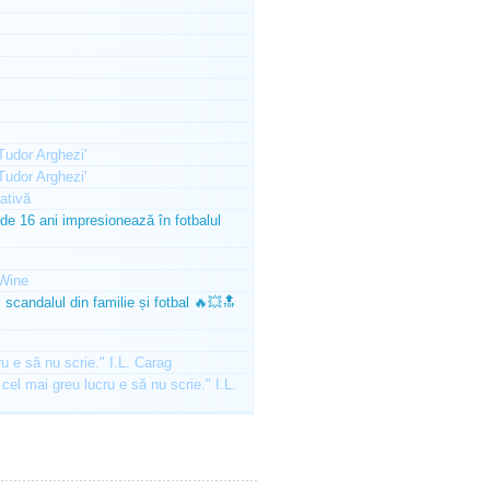
'Tudor Arghezi'
'Tudor Arghezi'
ativă
e 16 ani impresionează în fotbalul
Wine
scandalul din familie și fotbal 🔥💥🔝
ru e să nu scrie." I.L. Carag
 cel mai greu lucru e să nu scrie." I.L.