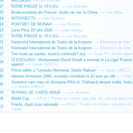
09
RACURSIU
—»
Leo Butnaru
37
ÎNTRE PROZĂ ȘI YES-EU
—»
Leo Butnaru
33
Biodiversitatea din Purcari: studiu de caz în China
—»
Fine Wine
54
INTERSECȚII
—»
Leo Butnaru
14
PORTRET DE MONAH
—»
Leo Butnaru
13
Luna Plina 29 iulie 2026
—»
codul omega
57
ÎNTRE PROZĂ ȘI YES-EU
—»
Leo Butnaru
21
Festivslul Internațional de Teatru de la Avignon
—»
Biblioteca de Arte 
21
Festivalul Internațional de Teatru de la Avignon
—»
Biblioteca de Arte 
57
Trei morți pe șantier, muncă continuă!? (ru)
—»
Curaj.TV | Media altern
💥 EXCLUSIV: Moldoveanul David Ostafi a semnat în La Liga! Puștiul d
54
spaniol
—»
Sandu GRECU
52
Prima ediție a Turneului Memorial „Vasile Railean”
—»
Sandu GRECU
42
Ialoveni Armonios 1994, revelația mondială la 10 euro pe raft
—»
Fine 
Sistemul care vrea să răstoarne PAS-ul. Chirtoacă despre mafie, hoție, 
06
—»
Sandu GRECU
29
ÎN PRAG DE CARTE NOUĂ
—»
Leo Butnaru
05
World Cup
—»
APort | "Pentru un român care știe citi, cel mai greu luc
Franța, după ziua națională
—»
APort | "Pentru un român care știe citi,
12
Carag