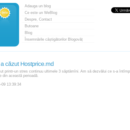
Adauga un blog
Ce este un WeBlog
Despre, Contact
Butoane
Blog
Însemnările câștigătorilor Blogovăț
a căzut Hostprice.md
ut printr-un stres continuu ultimele 3 săptămîni. Am să dezvălui ce s-a întîmp
e din această perioadă.
-09 13:39:34