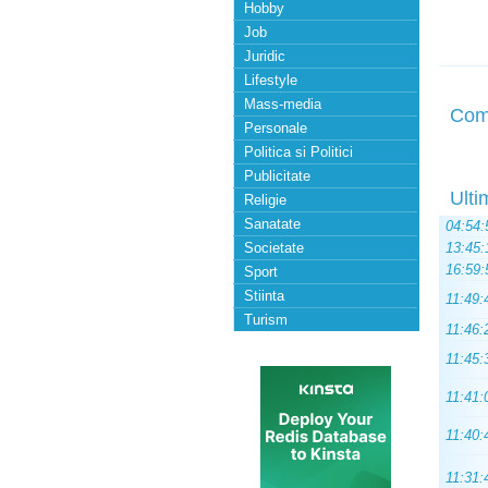
Hobby
Job
Juridic
Lifestyle
Mass-media
Com
Personale
Politica si Politici
Publicitate
Ulti
Religie
Sanatate
04:54:
Societate
13:45:
16:59:
Sport
Stiinta
11:49:
Turism
11:46:
11:45:
11:41:
11:40:
11:31: