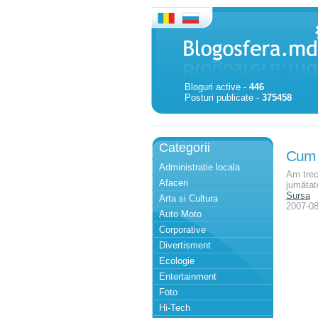
Bloguri active -
446
Posturi publicate -
375458
Categorii
Cum 
Administratie locala
Am trec
Afaceri
jumătat
Sursa
Arta si Cultura
2007-08
Auto Moto
Corporative
Divertisment
Ecologie
Entertainment
Foto
Hi-Tech