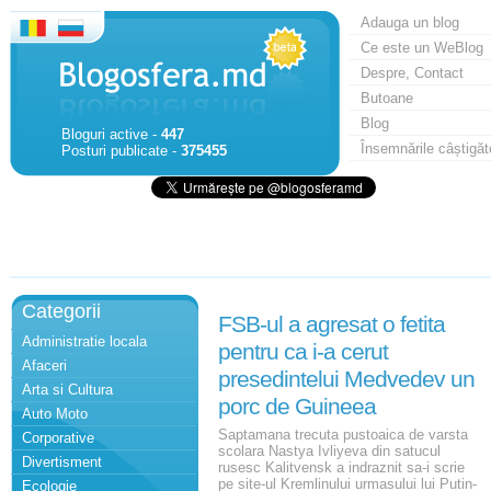
Adauga un blog
Ce este un WeBlog
Despre, Contact
Butoane
Blog
Bloguri active -
447
Însemnările câștigăt
Posturi publicate -
375455
Categorii
FSB-ul a agresat o fetita
Administratie locala
pentru ca i-a cerut
Afaceri
presedintelui Medvedev un
Arta si Cultura
porc de Guineea
Auto Moto
Saptamana trecuta pustoaica de varsta
Corporative
scolara Nastya Ivliyeva din satucul
Divertisment
rusesc Kalitvensk a indraznit sa-i scrie
pe site-ul Kremlinului urmasului lui Putin-
Ecologie