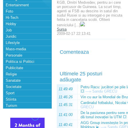
KGB, Dmitri Medvedev, pentru a-i cere
Entertainment
un porcusor de Guineea. La scurt timp,
agenti ai FSB au descins in satul din
Foto
sudul Rusiei si au interogat-o pe micuta
Hi-Tech
fetita in cancelaria scolii. Ofiterii
Hobby
serviciului [...]
Sursa
Job
2009-02-17 22:13:41
Juridic
Lifestyle
Mass-media
Comenteaza
Personale
Politica si Politici
Publicitate
Ultimele 25 posturi
Religie
adăugate
Sanatate
Societate
Petru Racu: jucători pe pile 
11:49:49
💥
—»
Sandu GRECU
Sport
11:46:26
Vin cu aur la Mondial de Bru
Stiinta
Cardinalul fotbalului, Nicolai
11:45:31
Turism
GRECU
De la pasiunea pentru sere m
11:41:00
dă tonul inovației la UTM 💥
AGG Group investește în prod
11:40:41
Moldova 💫
—»
Sandu GRE