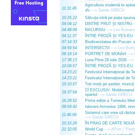
Agricultura modernă te așteap
11:31:45
✍️
—»
Sandu GRECU
10:25:22
Sălcuța intră pe piața spuma
04:04:12
DINTRE PRUT ȘI NISTRU
04:48:09
RACURSIU
—»
Leo Butnaru
04:11:37
ÎNTRE PROZĂ ȘI YES-EU
07:14:33
Biodiversitatea din Purcari: 
04:59:54
INTERSECȚII
—»
Leo Butn
09:18:14
PORTRET DE MONAH
—»
17:38:13
Luna Plina 29 iulie 2026
—»
10:09:57
ÎNTRE PROZĂ ȘI YES-EU
14:23:21
Festivslul Internațional de T
14:23:21
Festivalul Internațional de T
10:10:57
Trei morți pe șantier, muncă 
💥 EXCLUSIV: Moldoveanul Da
19:37:54
spaniol
—»
Sandu GRECU
16:28:52
Prima ediție a Turneului Mem
09:04:42
Ialoveni Armonios 1994, reve
Sistemul care vrea să răstoa
11:46:06
—»
Sandu GRECU
10:15:29
ÎN PRAG DE CARTE NOUĂ
21:32:05
World Cup
—»
APort | "Pentr