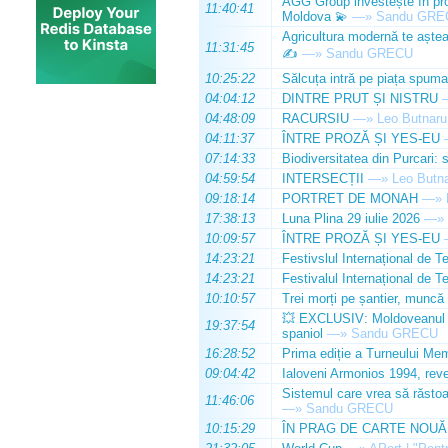
AGG Group investește în prod
11:40:41
Moldova 💫
—»
Sandu GRE
Agricultura modernă te așteap
11:31:45
✍️
—»
Sandu GRECU
10:25:22
Sălcuța intră pe piața spuma
04:04:12
DINTRE PRUT ȘI NISTRU
04:48:09
RACURSIU
—»
Leo Butnaru
04:11:37
ÎNTRE PROZĂ ȘI YES-EU
07:14:33
Biodiversitatea din Purcari: 
04:59:54
INTERSECȚII
—»
Leo Butn
09:18:14
PORTRET DE MONAH
—»
17:38:13
Luna Plina 29 iulie 2026
—»
10:09:57
ÎNTRE PROZĂ ȘI YES-EU
14:23:21
Festivslul Internațional de T
14:23:21
Festivalul Internațional de T
10:10:57
Trei morți pe șantier, muncă 
💥 EXCLUSIV: Moldoveanul Da
19:37:54
spaniol
—»
Sandu GRECU
16:28:52
Prima ediție a Turneului Mem
09:04:42
Ialoveni Armonios 1994, reve
Sistemul care vrea să răstoa
11:46:06
—»
Sandu GRECU
10:15:29
ÎN PRAG DE CARTE NOUĂ