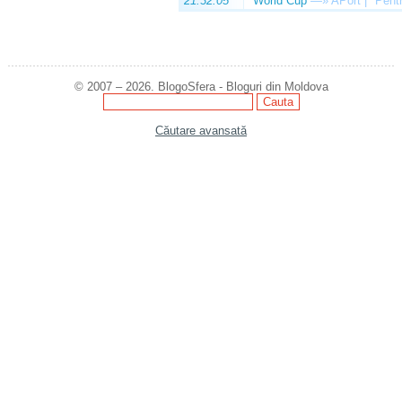
21:32:05
World Cup
—»
APort | "Pentr
© 2007 – 2026. BlogoSfera - Bloguri din Moldova
Căutare avansată