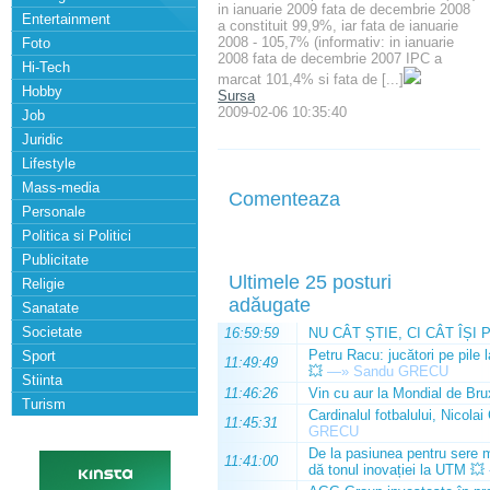
in ianuarie 2009 fata de decembrie 2008
Entertainment
a constituit 99,9%, iar fata de ianuarie
2008 - 105,7% (informativ: in ianuarie
Foto
2008 fata de decembrie 2007 IPC a
Hi-Tech
marcat 101,4% si fata de [...]
Hobby
Sursa
2009-02-06 10:35:40
Job
Juridic
Lifestyle
Mass-media
Comenteaza
Personale
Politica si Politici
Publicitate
Ultimele 25 posturi
Religie
adăugate
Sanatate
Societate
16:59:59
NU CÂT ȘTIE, CI CÂT ÎȘI 
Petru Racu: jucători pe pile 
Sport
11:49:49
💥
—»
Sandu GRECU
Stiinta
11:46:26
Vin cu aur la Mondial de Bru
Turism
Cardinalul fotbalului, Nicolai
11:45:31
GRECU
De la pasiunea pentru sere m
11:41:00
dă tonul inovației la UTM 💥