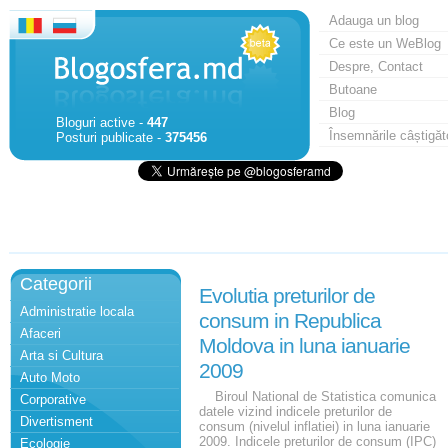
Adauga un blog
Ce este un WeBlog
Despre, Contact
Butoane
Blog
Bloguri active -
447
Însemnările câștigăt
Posturi publicate -
375456
Categorii
Evolutia preturilor de
Administratie locala
consum in Republica
Afaceri
Moldova in luna ianuarie
Arta si Cultura
2009
Auto Moto
Biroul National de Statistica comunica
Corporative
datele vizind indicele preturilor de
Divertisment
consum (nivelul inflatiei) in luna ianuarie
2009. Indicele preturilor de consum (IPC)
Ecologie