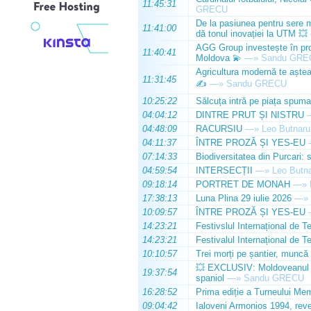
11:45:31
GRECU
De la pasiunea pentru sere m
11:41:00
dă tonul inovației la UTM 💥
AGG Group investește în prod
11:40:41
Moldova 💫
—»
Sandu GRE
Agricultura modernă te așteap
11:31:45
✍️
—»
Sandu GRECU
10:25:22
Sălcuța intră pe piața spuma
04:04:12
DINTRE PRUT ȘI NISTRU
04:48:09
RACURSIU
—»
Leo Butnaru
04:11:37
ÎNTRE PROZĂ ȘI YES-EU
07:14:33
Biodiversitatea din Purcari: 
04:59:54
INTERSECȚII
—»
Leo Butn
09:18:14
PORTRET DE MONAH
—»
17:38:13
Luna Plina 29 iulie 2026
—»
10:09:57
ÎNTRE PROZĂ ȘI YES-EU
14:23:21
Festivslul Internațional de T
14:23:21
Festivalul Internațional de T
10:10:57
Trei morți pe șantier, muncă 
💥 EXCLUSIV: Moldoveanul Da
19:37:54
spaniol
—»
Sandu GRECU
16:28:52
Prima ediție a Turneului Mem
09:04:42
Ialoveni Armonios 1994, reve