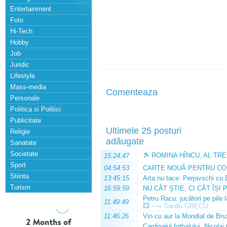
Entertainment
Foto
Hi-Tech
Hobby
Job
Juridic
Lifestyle
Mass-media
Comenteaza
Personale
Politica si Politici
Publicitate
Ultimele 25 posturi
Religie
adăugate
Sanatate
Societate
🎾 ROMINA HÎNCU, AL TRE
15:24:47
Sport
04:54:53
CARTE NOUĂ PENTRU CO
Stiinta
13:45:15
Arta nu tace: Perjovschi cu 
Turism
16:59:59
NU CÂT ȘTIE, CI CÂT ÎȘI 
Petru Racu: jucători pe pile 
11:49:49
💥
—»
Sandu GRECU
11:46:26
Vin cu aur la Mondial de Bru
Cardinalul fotbalului, Nicolai