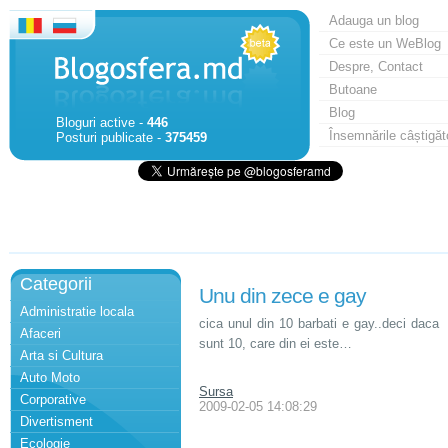
Adauga un blog
Ce este un WeBlog
Despre, Contact
Butoane
Blog
Bloguri active -
446
Însemnările câștigăt
Posturi publicate -
375459
Categorii
Unu din zece e gay
Administratie locala
cica unul din 10 barbati e gay..deci daca
Afaceri
sunt 10, care din ei este…
Arta si Cultura
Auto Moto
Sursa
Corporative
2009-02-05 14:08:29
Divertisment
Ecologie