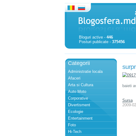
Bloguri active -
446
Posturi publicate -
375456
Categorii
surp
Administratie locala
Afaceri
Arta si Cultura
baieti a
Auto Moto
Corporative
Sursa
Divertisment
2009-02
Ecologie
Entertainment
Foto
Hi-Tech