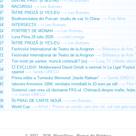
12
DINTRE PRUT ȘI NISTRU
—»
Leo Butnaru
09
RACURSIU
—»
Leo Butnaru
37
ÎNTRE PROZĂ ȘI YES-EU
—»
Leo Butnaru
33
Biodiversitatea din Purcari: studiu de caz în China
—»
Fine Wine
54
INTERSECȚII
—»
Leo Butnaru
14
PORTRET DE MONAH
—»
Leo Butnaru
13
Luna Plina 29 iulie 2026
—»
codul omega
57
ÎNTRE PROZĂ ȘI YES-EU
—»
Leo Butnaru
21
Festivslul Internațional de Teatru de la Avignon
—»
Biblioteca de Arte 
21
Festivalul Internațional de Teatru de la Avignon
—»
Biblioteca de Arte 
57
Trei morți pe șantier, muncă continuă!? (ru)
—»
Curaj.TV | Media altern
💥 EXCLUSIV: Moldoveanul David Ostafi a semnat în La Liga! Puștiul d
54
spaniol
—»
Sandu GRECU
52
Prima ediție a Turneului Memorial „Vasile Railean”
—»
Sandu GRECU
42
Ialoveni Armonios 1994, revelația mondială la 10 euro pe raft
—»
Fine 
Sistemul care vrea să răstoarne PAS-ul. Chirtoacă despre mafie, hoție, 
06
—»
Sandu GRECU
29
ÎN PRAG DE CARTE NOUĂ
—»
Leo Butnaru
05
World Cup
—»
APort | "Pentru un român care știe citi, cel mai greu luc
© 2007 – 2026. BlogoSfera - Bloguri din Moldova