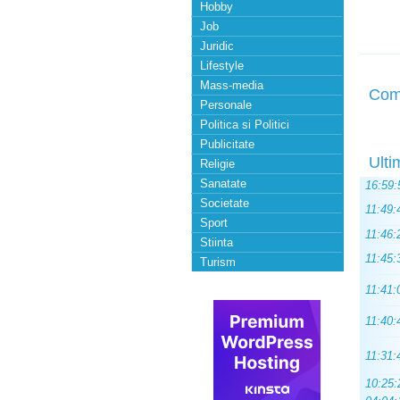
Hobby
Job
Juridic
Lifestyle
Mass-media
Com
Personale
Politica si Politici
Publicitate
Ulti
Religie
Sanatate
16:59:
Societate
11:49:
Sport
11:46:
Stiinta
11:45:
Turism
11:41:
11:40:
11:31:
10:25: