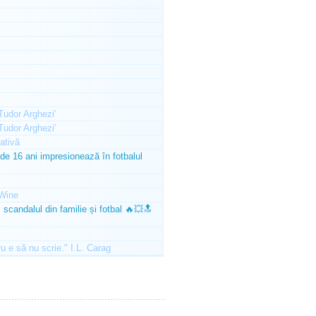
'Tudor Arghezi'
'Tudor Arghezi'
ativă
e 16 ani impresionează în fotbalul
Wine
scandalul din familie și fotbal 🔥💥🔝
ru e să nu scrie." I.L. Carag