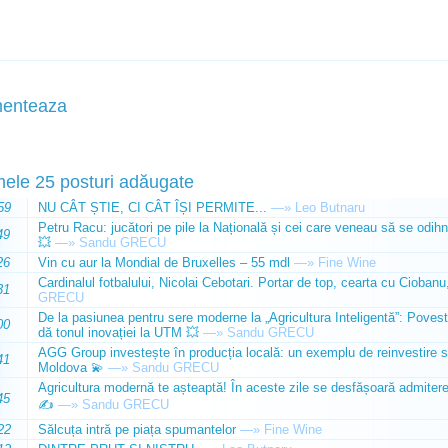
enteaza
mele 25 posturi adăugate
59
NU CÂT ȘTIE, CI CÂT ÎȘI PERMITE...
—»
Leo Butnaru
Petru Racu: jucători pe pile la Națională și cei care veneau să se odihn
49
💥
—»
Sandu GRECU
26
Vin cu aur la Mondial de Bruxelles – 55 mdl
—»
Fine Wine
Cardinalul fotbalului, Nicolai Cebotari. Portar de top, cearta cu Ciobanu,
31
GRECU
De la pasiunea pentru sere moderne la „Agricultura Inteligentă”: Poves
00
dă tonul inovației la UTM 💥
—»
Sandu GRECU
AGG Group investește în producția locală: un exemplu de reinvestire s
41
Moldova 💫
—»
Sandu GRECU
Agricultura modernă te așteaptă! În aceste zile se desfășoară admiterea 
45
✍️
—»
Sandu GRECU
22
Sălcuța intră pe piața spumantelor
—»
Fine Wine