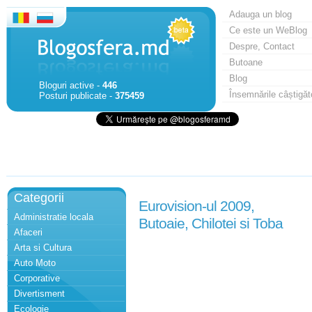
Adauga un blog
Ce este un WeBlog
Despre, Contact
Butoane
Blog
Bloguri active -
446
Însemnările câștigăt
Posturi publicate -
375459
Categorii
Eurovision-ul 2009,
Administratie locala
Butoaie, Chilotei si Toba
Afaceri
Arta si Cultura
Auto Moto
Corporative
Divertisment
Ecologie