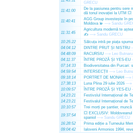
11:45:31
GRECU
De la pasiunea pentru sere m
11:41:00
dă tonul inovației la UTM 💥
AGG Group investește în prod
11:40:41
Moldova 💫
—»
Sandu GRE
Agricultura modernă te așteap
11:31:45
✍️
—»
Sandu GRECU
10:25:22
Sălcuța intră pe piața spuma
04:04:12
DINTRE PRUT ȘI NISTRU
04:48:09
RACURSIU
—»
Leo Butnaru
04:11:37
ÎNTRE PROZĂ ȘI YES-EU
07:14:33
Biodiversitatea din Purcari: 
04:59:54
INTERSECȚII
—»
Leo Butn
09:18:14
PORTRET DE MONAH
—»
17:38:13
Luna Plina 29 iulie 2026
—»
10:09:57
ÎNTRE PROZĂ ȘI YES-EU
14:23:21
Festivslul Internațional de T
14:23:21
Festivalul Internațional de T
10:10:57
Trei morți pe șantier, muncă 
💥 EXCLUSIV: Moldoveanul Da
19:37:54
spaniol
—»
Sandu GRECU
16:28:52
Prima ediție a Turneului Mem
09:04:42
Ialoveni Armonios 1994, reve