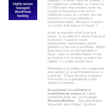
Hallowen. Ce ne-am facut noi la debut, i-
am surprins pe contraatac cu o bunica si
o TOBA mare. Anul urmatori zisem noi,
ca luam Eurovisionul si am iesit in
chilotei pe scena, nu n-a mers. Am mai
incercat si cu o voce premiata in
nenumarate rinduri, educata in a muzicii,
si a scenii. Anul asta ce ne facem ?
Acum sa aruncam ochiul si pe la ei,
vecinii, ce au realizat in ultimul timp pe la
Eurovision ? clasari in cozile
clasamentului, performanta cand te
gandesti ca mai sint si semifinale. Ultima
fapta buna a lor, au fost butoaiele si
flexul . Aaaa si Luminita Anghel. In rest
au incercat si ei cu aceia ce numim noi
calitate, si s-a ales noroiou' de ei .
Premeditar e sa vorbim cine castiga anul
asta, pentru ca, la noi Preselectia nici n-
a avut loc. O spun de parca va aparea
Fat-Frumos si cu preselectie si fara .
Suntem in crestere.
Eurovisionul si-a schimbat si
modalitatea de votarea
din cauza,
solidaritatii dintre tari, Live Example
Romania-Moldova
. Sau sesizat bosii
de p-acolo, era si timpul . Ca de nu,