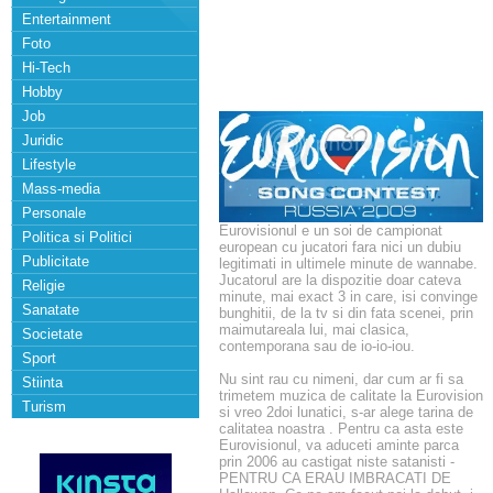
Entertainment
Foto
Hi-Tech
Hobby
Job
Juridic
Lifestyle
Mass-media
Personale
Eurovisionul e un soi de campionat
Politica si Politici
european cu jucatori fara nici un dubiu
Publicitate
legitimati in ultimele minute de wannabe.
Jucatorul are la dispozitie doar cateva
Religie
minute, mai exact 3 in care, isi convinge
Sanatate
bunghitii, de la tv si din fata scenei, prin
maimutareala lui, mai clasica,
Societate
contemporana sau de io-io-iou.
Sport
Nu sint rau cu nimeni, dar cum ar fi sa
Stiinta
trimetem muzica de calitate la Eurovision
Turism
si vreo 2doi lunatici, s-ar alege tarina de
calitatea noastra . Pentru ca asta este
Eurovisionul, va aduceti aminte parca
prin 2006 au castigat niste satanisti -
PENTRU CA ERAU IMBRACATI DE