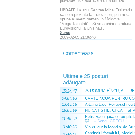
preferam un Steaua-Buzau in reluare.
UPDATE
La anu' Se vrea Mihai Traistariu
sa ne reprezinte la Eurovision, pentru ca
spune el avem oameni in Moldova
"Mega-Talentati" . Si vrea chiar sa aduca
Eurovisionul la Chisinau .
Sursa
2009-02-05 21:36:48
Comenteaza
Ultimele 25 posturi
adăugate
🎾 ROMINA HÎNCU, AL TRE
15:24:47
04:54:53
CARTE NOUĂ PENTRU CO
13:45:15
Arta nu tace: Perjovschi cu 
16:59:59
NU CÂT ȘTIE, CI CÂT ÎȘI 
Petru Racu: jucători pe pile 
11:49:49
💥
—»
Sandu GRECU
11:46:26
Vin cu aur la Mondial de Bru
Cardinalul fotbalului, Nicolai