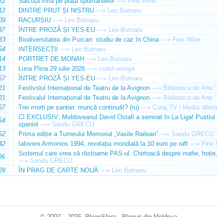
22
Sălcuța intră pe piața spumantelor
—»
Fine Wine
12
DINTRE PRUT ȘI NISTRU
—»
Leo Butnaru
09
RACURSIU
—»
Leo Butnaru
37
ÎNTRE PROZĂ ȘI YES-EU
—»
Leo Butnaru
33
Biodiversitatea din Purcari: studiu de caz în China
—»
Fine Wine
54
INTERSECȚII
—»
Leo Butnaru
14
PORTRET DE MONAH
—»
Leo Butnaru
13
Luna Plina 29 iulie 2026
—»
codul omega
57
ÎNTRE PROZĂ ȘI YES-EU
—»
Leo Butnaru
21
Festivslul Internațional de Teatru de la Avignon
—»
Biblioteca de Arte 
21
Festivalul Internațional de Teatru de la Avignon
—»
Biblioteca de Arte 
57
Trei morți pe șantier, muncă continuă!? (ru)
—»
Curaj.TV | Media altern
💥 EXCLUSIV: Moldoveanul David Ostafi a semnat în La Liga! Puștiul d
54
spaniol
—»
Sandu GRECU
52
Prima ediție a Turneului Memorial „Vasile Railean”
—»
Sandu GRECU
42
Ialoveni Armonios 1994, revelația mondială la 10 euro pe raft
—»
Fine 
Sistemul care vrea să răstoarne PAS-ul. Chirtoacă despre mafie, hoție, 
06
—»
Sandu GRECU
29
ÎN PRAG DE CARTE NOUĂ
—»
Leo Butnaru
© 2007 – 2026. BlogoSfera - Bloguri din Moldova