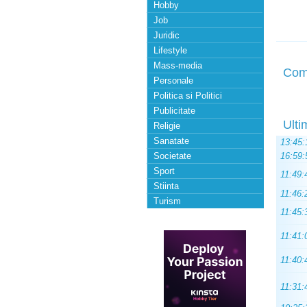
Hobby
Job
Juridic
Lifestyle
Mass-media
Com
Personale
Politica si Politici
Publicitate
Ulti
Religie
Sanatate
13:45:
Societate
16:59:
Sport
11:49:
Stiinta
11:46:
Turism
11:45:
11:41:
11:40:
11:31: