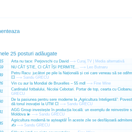
enteaza
mele 25 posturi adăugate
15
Arta nu tace: Perjovschi cu David
—»
Curaj.TV | Media alternativă
59
NU CÂT ȘTIE, CI CÂT ÎȘI PERMITE...
—»
Leo Butnaru
Petru Racu: jucători pe pile la Națională și cei care veneau să se odihn
49
💥
—»
Sandu GRECU
26
Vin cu aur la Mondial de Bruxelles – 55 mdl
—»
Fine Wine
Cardinalul fotbalului, Nicolai Cebotari. Portar de top, cearta cu Ciobanu,
31
GRECU
De la pasiunea pentru sere moderne la „Agricultura Inteligentă”: Poves
00
dă tonul inovației la UTM 💥
—»
Sandu GRECU
AGG Group investește în producția locală: un exemplu de reinvestire s
41
Moldova 💫
—»
Sandu GRECU
Agricultura modernă te așteaptă! În aceste zile se desfășoară admiterea 
45
✍️
—»
Sandu GRECU