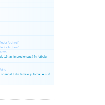
'Tudor Arghezi'
'Tudor Arghezi'
ativă
e 16 ani impresionează în fotbalul
Wine
scandalul din familie și fotbal 🔥💥🔝