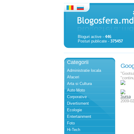
Bloguri active -
446
Posturi publicate -
375457
Categorii
Googu
Administratie locala
"Gootsa
Afaceri
"continu
Arta si Cultura
Auto Moto
Sursa
Corporative
2009-02
Divertisment
Ecologie
Entertainment
Foto
Hi-Tech