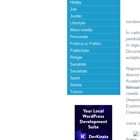
Hobby
Job
Juridic
româneş
Lifestyle
Mass-media
În cadr
Personale
pierdut
Politica si Politici
în regia
Publicitate
Documen
Religie
exilaţil
Sanatate
Regizor
Societate
directo
Sport
Academ
Stiinta
februar
Turism
cinefili
Dreamin’
Evenimen
Cinemat
sursa: i
Sursa