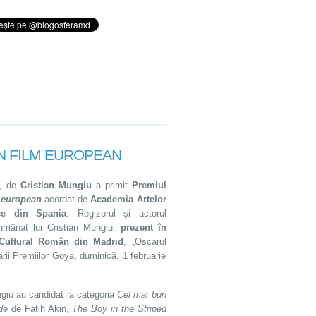
I BUN FILM EUROPEAN
, de
Cristian Mungiu
a primit
Premiul
 european
acordat de
Academia Artelor
ice din Spania
. Regizorul şi actorul
nmânat lui Cristian Mungiu,
prezent în
ui Cultural Român din Madrid
, „Oscarul
ării Premiilor Goya, duminică, 1 februarie
ungiu au candidat la categoria
Cel mai bun
de
de Fatih Akin,
The Boy in the Striped