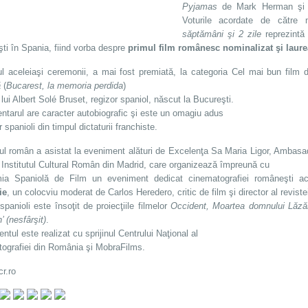
Pyjamas
de Mark Herman ş
Voturile acordate de către 
săptămâni şi 2 zile
reprezintă 
ti în Spania, fiind vorba despre
primul film românesc nominalizat şi laure
ul aceleiaşi ceremonii, a mai fost premiată, la categoria Cel mai bun film
ă
(
Bucarest, la memoria perdida
)
 lui Albert Solé Bruset, regizor spaniol, născut la Bucureşti.
tarul are caracter autobiografic şi este un omagiu adus
or spanioli din timpul dictaturii franchiste.
ul român a asistat la eveniment alături de Excelenţa Sa Maria Ligor, Ambasa
r Institutul Cultural Român din Madrid, care organizează împreună cu
ia Spaniolă de Film un eveniment dedicat cinematografiei româneşti ac
ie
, un colocviu moderat de Carlos Heredero, critic de film şi director al reviste
i spanioli este însoţit de proiecţiile filmelor
Occident, Moartea domnului Lăzăr
 (nesfârşit)
.
tul este realizat cu sprijinul Centrului Naţional al
ografiei din România şi MobraFilms.
cr.ro