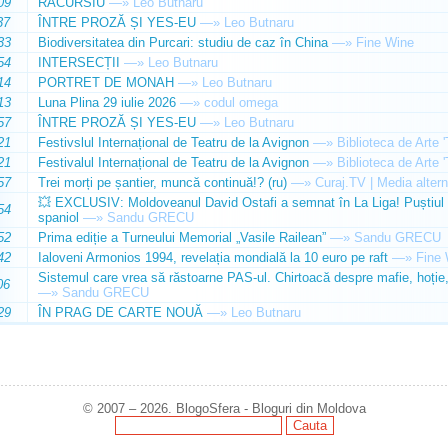
09
RACURSIU
—»
Leo Butnaru
37
ÎNTRE PROZĂ ȘI YES-EU
—»
Leo Butnaru
33
Biodiversitatea din Purcari: studiu de caz în China
—»
Fine Wine
54
INTERSECȚII
—»
Leo Butnaru
14
PORTRET DE MONAH
—»
Leo Butnaru
13
Luna Plina 29 iulie 2026
—»
codul omega
57
ÎNTRE PROZĂ ȘI YES-EU
—»
Leo Butnaru
21
Festivslul Internațional de Teatru de la Avignon
—»
Biblioteca de Arte 
21
Festivalul Internațional de Teatru de la Avignon
—»
Biblioteca de Arte 
57
Trei morți pe șantier, muncă continuă!? (ru)
—»
Curaj.TV | Media altern
💥 EXCLUSIV: Moldoveanul David Ostafi a semnat în La Liga! Puștiul d
54
spaniol
—»
Sandu GRECU
52
Prima ediție a Turneului Memorial „Vasile Railean”
—»
Sandu GRECU
42
Ialoveni Armonios 1994, revelația mondială la 10 euro pe raft
—»
Fine 
Sistemul care vrea să răstoarne PAS-ul. Chirtoacă despre mafie, hoție, 
06
—»
Sandu GRECU
29
ÎN PRAG DE CARTE NOUĂ
—»
Leo Butnaru
© 2007 – 2026. BlogoSfera - Bloguri din Moldova