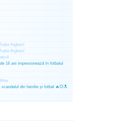
'Tudor Arghezi'
'Tudor Arghezi'
ativă
e 16 ani impresionează în fotbalul
Wine
scandalul din familie și fotbal 🔥💥🔝