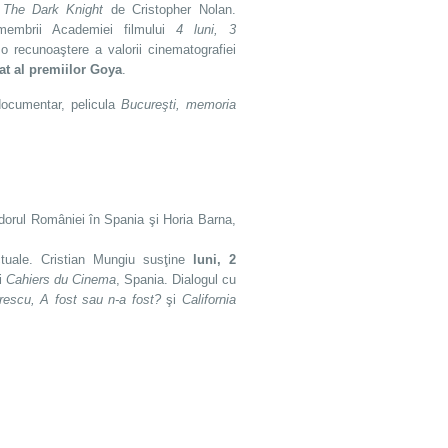
i
The Dark Knight
de Cristopher Nolan.
membrii Academiei filmului
4 luni, 3
o recunoaştere a valorii cinematografiei
at al premiilor Goya
.
 documentar, pelicula
Bucureşti, memoria
dorul României în Spania şi Horia Barna,
tuale. Cristian Mungiu susţine
luni, 2
i
Cahiers du Cinema
, Spania. Dialogul cu
escu, A fost sau n-a fost?
şi
California