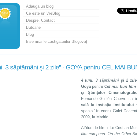
Adauga un blog
Ce este un WeBlog
Despre, Contact
Butoane
Blog
Însemnările câștigătorilor Blogovăț
uni, 3 săptămâni şi 2 zile” - GOYA pentru CEL MA
4 luni, 3 săptămâni şi 2 zile
Goya
pentru
Cel
mai bun film
şi Ştiinţelor Cinematograf
Fernando Guillén Cuervo i-a î
sală la invitaţia Institutul
spaniol” în cadrul Galei Decern
2009, la Madrid.
Alături de filmul lui Cristian M
film european
:
On the Other Si