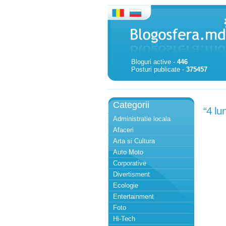
Bloguri active -
446
Posturi publicate -
375457
Categorii
“4 l
Administratie locala
Afaceri
Arta si Cultura
Auto Moto
Corporative
Divertisment
Ecologie
Entertainment
Foto
Hi-Tech