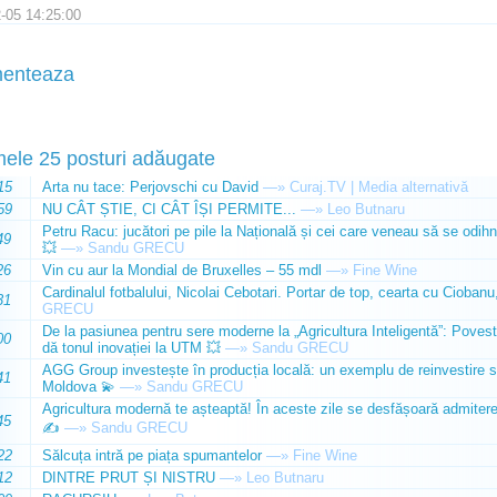
-05 14:25:00
enteaza
mele 25 posturi adăugate
15
Arta nu tace: Perjovschi cu David
—»
Curaj.TV | Media alternativă
59
NU CÂT ȘTIE, CI CÂT ÎȘI PERMITE...
—»
Leo Butnaru
Petru Racu: jucători pe pile la Națională și cei care veneau să se odihn
49
💥
—»
Sandu GRECU
26
Vin cu aur la Mondial de Bruxelles – 55 mdl
—»
Fine Wine
Cardinalul fotbalului, Nicolai Cebotari. Portar de top, cearta cu Ciobanu,
31
GRECU
De la pasiunea pentru sere moderne la „Agricultura Inteligentă”: Poves
00
dă tonul inovației la UTM 💥
—»
Sandu GRECU
AGG Group investește în producția locală: un exemplu de reinvestire s
41
Moldova 💫
—»
Sandu GRECU
Agricultura modernă te așteaptă! În aceste zile se desfășoară admiterea 
45
✍️
—»
Sandu GRECU
22
Sălcuța intră pe piața spumantelor
—»
Fine Wine
12
DINTRE PRUT ȘI NISTRU
—»
Leo Butnaru