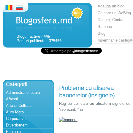
Adauga un blog
Ce este un WeBlog
Despre, Contact
Butoane
Blog
Bloguri active -
446
Însemnările câștigăt
Posturi publicate -
375459
Categorii
Probleme cu afisarea
Administratie locala
bannerelor (insignele)
Afaceri
Rog pe cei care au afisate insignele cu
Arta si Cultura
“reprezint..” si
Auto Moto
Corporative
Divertisment
Ecologie