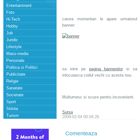
Entertainment
Foto
carora momentan le apare urmatorul
Hi-Tech
banner:
Hobby
Job
Juridic
Lifestyle
Mass-media
Personale
Politica si Politici
sa intre pe
pagina bannerelor
si sa
Publicitate
inlocuiasca codul vechi cu acesta nou.
Religie
Sanatate
Societate
Multumesc si scuze pentru incovenient.
Sport
Stiinta
Sursa
Turism
2009-02-04 00:04:26
Comenteaza