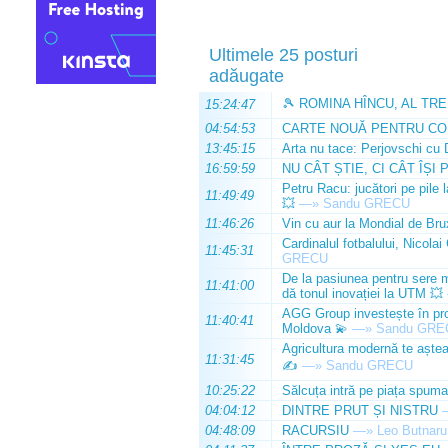
Ultimele 25 posturi
adăugate
🎾 ROMINA HÎNCU, AL TRE
15:24:47
04:54:53
CARTE NOUĂ PENTRU CO
13:45:15
Arta nu tace: Perjovschi cu 
16:59:59
NU CÂT ȘTIE, CI CÂT ÎȘI 
Petru Racu: jucători pe pile 
11:49:49
💥
—»
Sandu GRECU
11:46:26
Vin cu aur la Mondial de Bru
Cardinalul fotbalului, Nicolai
11:45:31
GRECU
De la pasiunea pentru sere m
11:41:00
dă tonul inovației la UTM 💥
AGG Group investește în prod
11:40:41
Moldova 💫
—»
Sandu GRE
Agricultura modernă te așteap
11:31:45
✍️
—»
Sandu GRECU
10:25:22
Sălcuța intră pe piața spuma
04:04:12
DINTRE PRUT ȘI NISTRU
04:48:09
RACURSIU
—»
Leo Butnaru