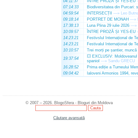
04:11:37
ÎNTRE PROZĂ ȘI YES-EU
07:14:33
Biodiversitatea din Purcari: 
04:59:54
INTERSECȚII
—»
Leo Butn
09:18:14
PORTRET DE MONAH
—»
17:38:13
Luna Plina 29 iulie 2026
—»
10:09:57
ÎNTRE PROZĂ ȘI YES-EU
14:23:21
Festivslul Internațional de T
14:23:21
Festivalul Internațional de T
10:10:57
Trei morți pe șantier, muncă 
💥 EXCLUSIV: Moldoveanul Da
19:37:54
spaniol
—»
Sandu GRECU
16:28:52
Prima ediție a Turneului Mem
09:04:42
Ialoveni Armonios 1994, reve
© 2007 – 2026. BlogoSfera - Bloguri din Moldova
Căutare avansată