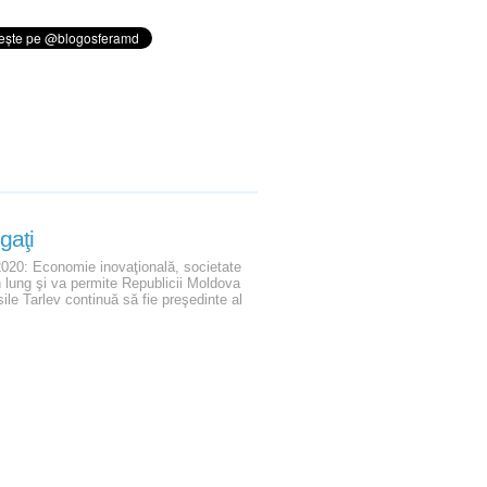
gaţi
 2020: Economie inovaţională, societate
en lung şi va permite Republicii Moldova
ile Tarlev continuă să fie preşedinte al