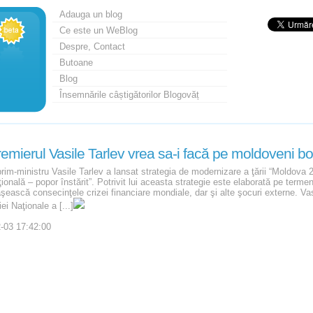
Adauga un blog
Ce este un WeBlog
Despre, Contact
Butoane
Blog
Însemnările câștigătorilor Blogovăț
emierul Vasile Tarlev vrea sa-i facă pe moldoveni bo
prim-ministru Vasile Tarlev a lansat strategia de modernizare a ţării “Moldova
ională – popor înstărit”. Potrivit lui aceasta strategie este elaborată pe term
ească consecinţele crizei financiare mondiale, dar şi alte şocuri externe. Vas
ei Naţionale a [...]
-03 17:42:00