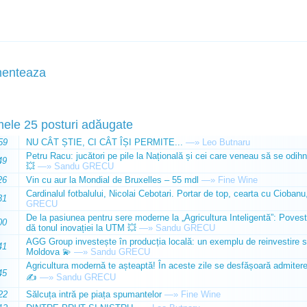
enteaza
mele 25 posturi adăugate
59
NU CÂT ȘTIE, CI CÂT ÎȘI PERMITE...
—»
Leo Butnaru
Petru Racu: jucători pe pile la Națională și cei care veneau să se odihn
49
💥
—»
Sandu GRECU
26
Vin cu aur la Mondial de Bruxelles – 55 mdl
—»
Fine Wine
Cardinalul fotbalului, Nicolai Cebotari. Portar de top, cearta cu Ciobanu,
31
GRECU
De la pasiunea pentru sere moderne la „Agricultura Inteligentă”: Poves
00
dă tonul inovației la UTM 💥
—»
Sandu GRECU
AGG Group investește în producția locală: un exemplu de reinvestire s
41
Moldova 💫
—»
Sandu GRECU
Agricultura modernă te așteaptă! În aceste zile se desfășoară admiterea 
45
✍️
—»
Sandu GRECU
22
Sălcuța intră pe piața spumantelor
—»
Fine Wine