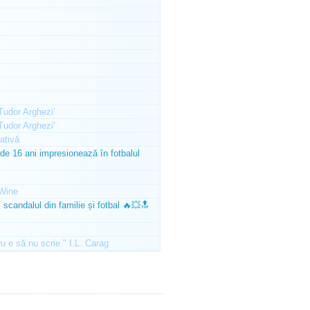
'Tudor Arghezi'
'Tudor Arghezi'
ativă
e 16 ani impresionează în fotbalul
Wine
scandalul din familie și fotbal 🔥💥🔝
ru e să nu scrie." I.L. Carag