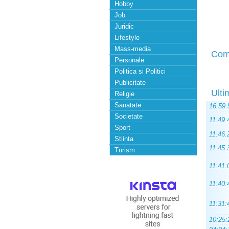
Hobby
Job
Juridic
Lifestyle
Mass-media
Com
Personale
Politica si Politici
Publicitate
Ulti
Religie
Sanatate
16:59:
Societate
11:49:
Sport
11:46:
Stiinta
11:45:
Turism
11:41:
11:40:
11:31:
10:25: