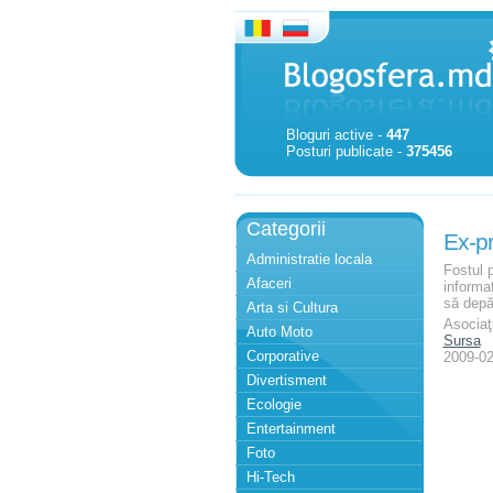
Bloguri active -
447
Posturi publicate -
375456
Categorii
Ex-pr
Administratie locala
Fostul 
Afaceri
informaţ
să depăş
Arta si Cultura
Asociaţi
Auto Moto
Sursa
Corporative
2009-02
Divertisment
Ecologie
Entertainment
Foto
Hi-Tech