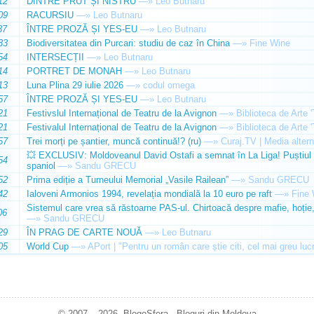
12
DINTRE PRUT ȘI NISTRU
—»
Leo Butnaru
09
RACURSIU
—»
Leo Butnaru
37
ÎNTRE PROZĂ ȘI YES-EU
—»
Leo Butnaru
33
Biodiversitatea din Purcari: studiu de caz în China
—»
Fine Wine
54
INTERSECȚII
—»
Leo Butnaru
14
PORTRET DE MONAH
—»
Leo Butnaru
13
Luna Plina 29 iulie 2026
—»
codul omega
57
ÎNTRE PROZĂ ȘI YES-EU
—»
Leo Butnaru
21
Festivslul Internațional de Teatru de la Avignon
—»
Biblioteca de Arte 
21
Festivalul Internațional de Teatru de la Avignon
—»
Biblioteca de Arte 
57
Trei morți pe șantier, muncă continuă!? (ru)
—»
Curaj.TV | Media altern
💥 EXCLUSIV: Moldoveanul David Ostafi a semnat în La Liga! Puștiul d
54
spaniol
—»
Sandu GRECU
52
Prima ediție a Turneului Memorial „Vasile Railean”
—»
Sandu GRECU
42
Ialoveni Armonios 1994, revelația mondială la 10 euro pe raft
—»
Fine 
Sistemul care vrea să răstoarne PAS-ul. Chirtoacă despre mafie, hoție, 
06
—»
Sandu GRECU
29
ÎN PRAG DE CARTE NOUĂ
—»
Leo Butnaru
05
World Cup
—»
APort | "Pentru un român care știe citi, cel mai greu luc
© 2007 – 2026. BlogoSfera - Bloguri din Moldova