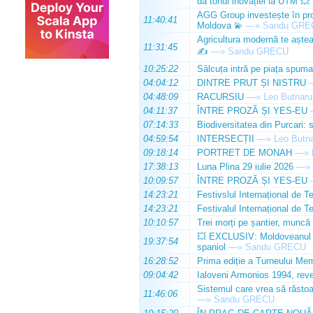
dă tonul inovației la UTM 💥
AGG Group investește în prod
11:40:41
Moldova 💫
—»
Sandu GRE
Agricultura modernă te așteap
11:31:45
✍️
—»
Sandu GRECU
10:25:22
Sălcuța intră pe piața spuma
04:04:12
DINTRE PRUT ȘI NISTRU
04:48:09
RACURSIU
—»
Leo Butnaru
04:11:37
ÎNTRE PROZĂ ȘI YES-EU
07:14:33
Biodiversitatea din Purcari: 
04:59:54
INTERSECȚII
—»
Leo Butn
09:18:14
PORTRET DE MONAH
—»
17:38:13
Luna Plina 29 iulie 2026
—»
10:09:57
ÎNTRE PROZĂ ȘI YES-EU
14:23:21
Festivslul Internațional de T
14:23:21
Festivalul Internațional de T
10:10:57
Trei morți pe șantier, muncă 
💥 EXCLUSIV: Moldoveanul Da
19:37:54
spaniol
—»
Sandu GRECU
16:28:52
Prima ediție a Turneului Mem
09:04:42
Ialoveni Armonios 1994, reve
Sistemul care vrea să răstoa
11:46:06
—»
Sandu GRECU