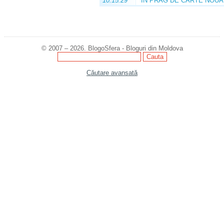
10:15:29
ÎN PRAG DE CARTE NOUĂ
© 2007 – 2026. BlogoSfera - Bloguri din Moldova
Căutare avansată