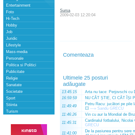
Entertainment
Sursa
Foto
2009-02-03 12:20:04
Hi-Tech
Hobby
Job
Juridic
Lifestyle
Mass-media
Comenteaza
Personale
Politica si Politici
Publicitate
Ultimele 25 posturi
Religie
adăugate
Sanatate
Societate
13:45:15
Arta nu tace: Perjovschi cu 
16:59:59
NU CÂT ȘTIE, CI CÂT ÎȘI 
Sport
Petru Racu: jucători pe pile 
Stiinta
11:49:49
💥
—»
Sandu GRECU
Turism
11:46:26
Vin cu aur la Mondial de Bru
Cardinalul fotbalului, Nicolai
11:45:31
GRECU
De la pasiunea pentru sere m
11:41:00