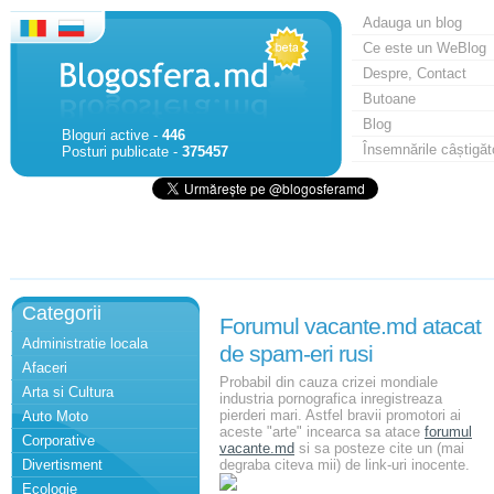
Adauga un blog
Ce este un WeBlog
Despre, Contact
Butoane
Blog
Bloguri active -
446
Însemnările câștigăt
Posturi publicate -
375457
Categorii
Forumul vacante.md atacat
Administratie locala
de spam-eri rusi
Afaceri
Probabil din cauza crizei mondiale
Arta si Cultura
industria pornografica inregistreaza
pierderi mari. Astfel bravii promotori ai
Auto Moto
aceste "arte" incearca sa atace
forumul
Corporative
vacante.md
si sa posteze cite un (mai
Divertisment
degraba citeva mii) de link-uri inocente.
Ecologie