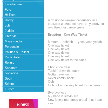
Entertainment
Foto
Hi-Tech
Hobby
А то после каждой перепевки всё
сильнее и сильнее хочется узнать, как
Job
оно было на самом деле.
Juridic
Eruption - One Way Ticket
Lifestyle
Mass-media
Mmmm… oohhhh … yeea yeea yeaah
One way ticket
Personale
One way ticket.
Politica si Politici
One way ticket
One way ticket.
Publicitate
One way ticket to the blues.
Religie
Choo choo train
Sanatate
Tuckin' down the track
Societate
Gotta travel on it
Never comin' back
Sport
Ooh
Stiinta
Ooh got a one way ticket to the blues.
Turism
Bye bye love
My babe is leavin' me
Now lonely tear drops are all that I can
see.