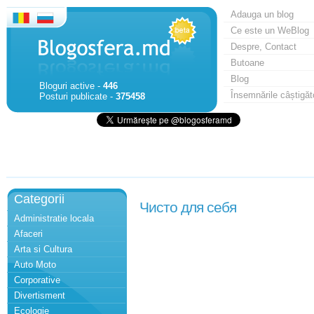
Adauga un blog
Ce este un WeBlog
Despre, Contact
Butoane
Blog
Bloguri active -
446
Însemnările câștigăt
Posturi publicate -
375458
Categorii
Чисто для себя
Administratie locala
Afaceri
Arta si Cultura
Auto Moto
Corporative
Divertisment
Ecologie