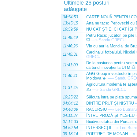
Ultimele 25 posturi
adăugate
04:54:53
CARTE NOUĂ PENTRU CO
13:45:15
Arta nu tace: Perjovschi cu 
16:59:59
NU CÂT ȘTIE, CI CÂT ÎȘI 
Petru Racu: jucători pe pile 
11:49:49
💥
—»
Sandu GRECU
11:46:26
Vin cu aur la Mondial de Bru
Cardinalul fotbalului, Nicolai
11:45:31
GRECU
De la pasiunea pentru sere m
11:41:00
dă tonul inovației la UTM 💥
AGG Group investește în prod
11:40:41
Moldova 💫
—»
Sandu GRE
Agricultura modernă te așteap
11:31:45
✍️
—»
Sandu GRECU
10:25:22
Sălcuța intră pe piața spuma
04:04:12
DINTRE PRUT ȘI NISTRU
04:48:09
RACURSIU
—»
Leo Butnaru
04:11:37
ÎNTRE PROZĂ ȘI YES-EU
07:14:33
Biodiversitatea din Purcari: 
04:59:54
INTERSECȚII
—»
Leo Butn
09:18:14
PORTRET DE MONAH
—»