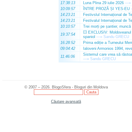
17:38:13
Luna Plina 29 iulie 2026
—»
10:09:57
ÎNTRE PROZĂ ȘI YES-EU
14:23:21
Festivslul Internațional de T
14:23:21
Festivalul Internațional de T
10:10:57
Trei morți pe șantier, muncă 
💥 EXCLUSIV: Moldoveanul Da
19:37:54
spaniol
—»
Sandu GRECU
16:28:52
Prima ediție a Turneului Mem
09:04:42
Ialoveni Armonios 1994, reve
Sistemul care vrea să răstoa
11:46:06
—»
Sandu GRECU
© 2007 – 2026. BlogoSfera - Bloguri din Moldova
Căutare avansată