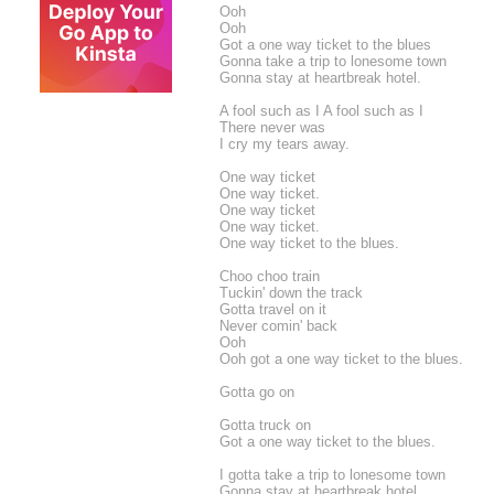
Ooh
Ooh
Got a one way ticket to the blues
Gonna take a trip to lonesome town
Gonna stay at heartbreak hotel.
A fool such as I A fool such as I
There never was
I cry my tears away.
One way ticket
One way ticket.
One way ticket
One way ticket.
One way ticket to the blues.
Choo choo train
Tuckin' down the track
Gotta travel on it
Never comin' back
Ooh
Ooh got a one way ticket to the blues.
Gotta go on
Gotta truck on
Got a one way ticket to the blues.
I gotta take a trip to lonesome town
Gonna stay at heartbreak hotel