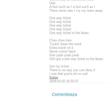
Ooh
A fool such as I a fool such as I
There never was I cry my tears away.
One way ticket
One way ticket.
One way ticket
One way ticket.
One way ticket to the blues.
Choo choo train
Tuckin' down the track
Gotta travel on it
Never comin' back
Ooh yeah yeah yeah
Ooh got a one way ticket to the blues.
Got my ticket...
There is no way you can deny it
I see that you're oh so sad
Sursa
2009-02-02 16:55:57
Comenteaza